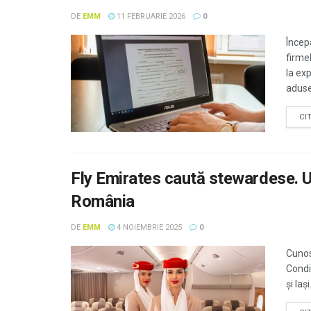
DE
EMM
11 FEBRUARIE 2026
0
Încep
firmel
la ex
aduse 
CI
Fly Emirates caută stewardese. Ur
România
DE
EMM
4 NOIEMBRIE 2025
0
Cunos
Condi
și Ia