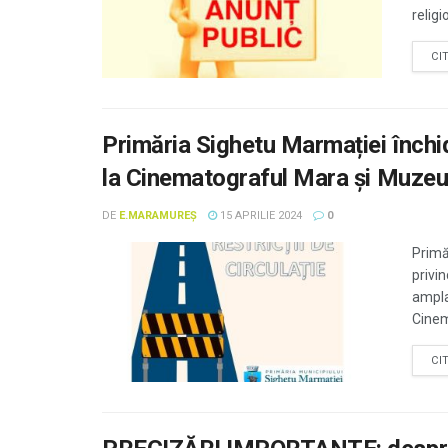
religi
CI
Primăria Sighetu Marmației închi
la Cinematograful Mara și Muze
DE
E.MARAMUREȘ
15 APRILIE 2024
0
Primă
privi
ampla
Cinem
CI