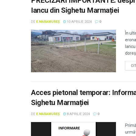
PRECIZĂRI IMPORTANTE: despre l
Iancu din Sighetu Marmației
DE
E.MARAMUREȘ
10 APRILIE 2024
0
În ult
erona
Iancu
doreșt
CI
Acces pietonal temporar: Informaț
Sighetu Marmației
DE
E.MARAMUREȘ
8 APRILIE 2024
0
Primă
următ