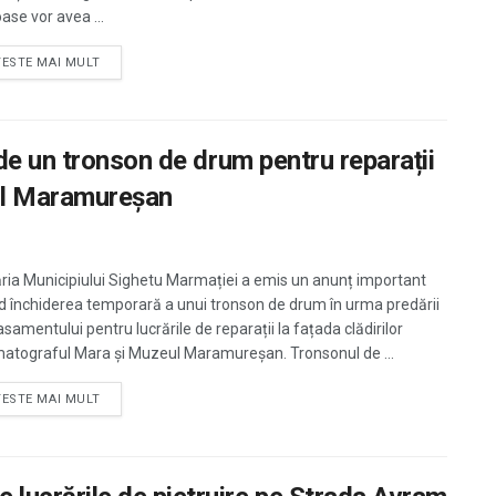
oase vor avea ...
TESTE MAI MULT
de un tronson de drum pentru reparații
ul Maramureșan
ria Municipiului Sighetu Marmației a emis un anunț important
nd închiderea temporară a unui tronson de drum în urma predării
samentului pentru lucrările de reparații la fațada clădirilor
atograful Mara și Muzeul Maramureșan. Tronsonul de ...
TESTE MAI MULT