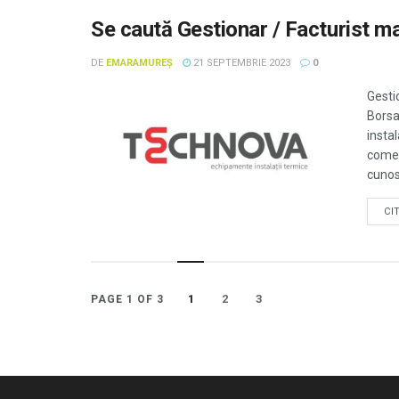
Se caută Gestionar / Facturist ma
DE
EMARAMUREȘ
21 SEPTEMBRIE 2023
0
Gesti
Borsa
instal
comer
cunost
CI
1
2
3
PAGE 1 OF 3