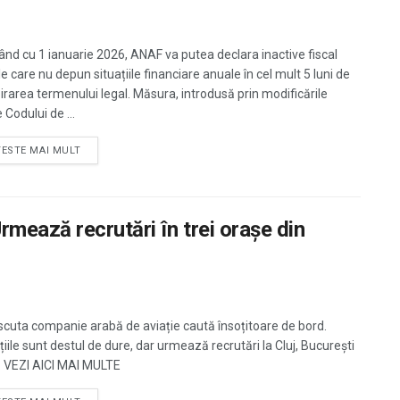
ând cu 1 ianuarie 2026, ANAF va putea declara inactive fiscal
e care nu depun situațiile financiare anuale în cel mult 5 luni de
pirarea termenului legal. Măsura, introdusă prin modificările
Codului de ...
TESTE MAI MULT
mează recrutări în trei orașe din
cuta companie arabă de aviație caută însoțitoare de bord.
țiile sunt destul de dure, dar urmează recrutări la Cluj, București
și. VEZI AICI MAI MULTE