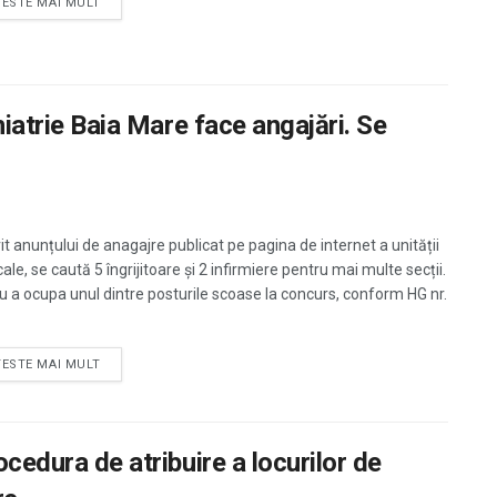
TESTE MAI MULT
ihiatrie Baia Mare face angajări. Se
it anunțului de anagajre publicat pe pagina de internet a unității
le, se caută 5 îngrijitoare și 2 infirmiere pentru mai multe secții.
u a ocupa unul dintre posturile scoase la concurs, conform HG nr.
TESTE MAI MULT
ocedura de atribuire a locurilor de