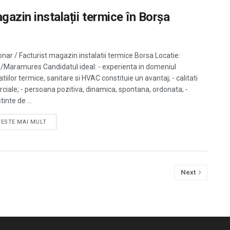
gazin instalații termice în Borșa
onar / Facturist magazin instalatii termice Borsa Locatie:
/Maramures Candidatul ideal: - experienta in domeniul
atiilor termice, sanitare si HVAC constituie un avantaj; - calitati
ciale; - persoana pozitiva, dinamica, spontana, ordonata; -
inte de ...
TESTE MAI MULT
Next