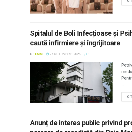
CI
Spitalul de Boli Infecțioase și Ps
caută infirmiere și îngrijitoare
DE
EMM
27 OCTOMBRIE 2025
1
Potriv
medica
Pentr
...
CI
Anunț de interes public privind pr