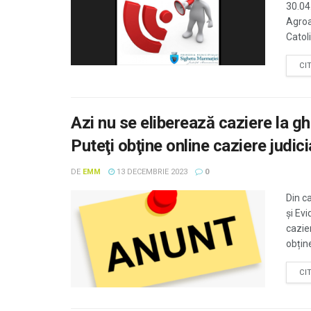
30.04
Agroa
Catoli
CI
Azi nu se eliberează caziere la gh
Puteţi obţine online caziere judic
DE
EMM
13 DECEMBRIE 2023
0
Din ca
și Ev
cazier
obține
CI