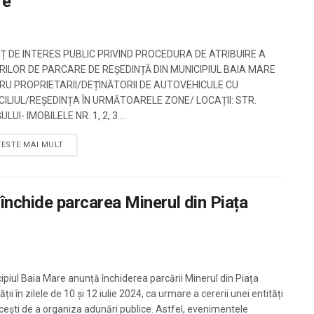
re
Ț DE INTERES PUBLIC PRIVIND PROCEDURA DE ATRIBUIRE A
RILOR DE PARCARE DE REȘEDINȚĂ DIN MUNICIPIUL BAIA MARE
RU PROPRIETARII/DEȚINĂTORII DE AUTOVEHICULE CU
CILIUL/REȘEDINȚA ÎN URMĂTOARELE ZONE/ LOCAȚII: STR.
LUI- IMOBILELE NR. 1, 2, 3 ...
TESTE MAI MULT
chide parcarea Minerul din Piața
ipiul Baia Mare anunță închiderea parcării Minerul din Piața
ății în zilele de 10 și 12 iulie 2024, ca urmare a cererii unei entități
icești de a organiza adunări publice. Astfel, evenimentele