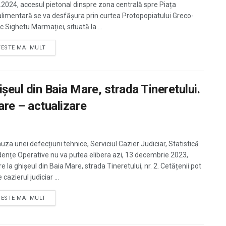
.2024, accesul pietonal dinspre zona centrală spre Piața
limentară se va desfășura prin curtea Protopopiatului Greco-
c Sighetu Marmației, situată la ...
TESTE MAI MULT
ișeul din Baia Mare, strada Tineretului.
iare – actualizare
uza unei defecțiuni tehnice, Serviciul Cazier Judiciar, Statistică
idențe Operative nu va putea elibera azi, 13 decembrie 2023,
e la ghișeul din Baia Mare, strada Tineretului, nr. 2. Cetățenii pot
 cazierul judiciar ...
TESTE MAI MULT