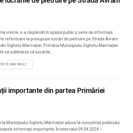
ucrările de pietruire pe Strada Avram
ima vreme, s-a răspândit în spațiul public o serie de informații
te referitoare la presupuse lucrări de pietruire pe Strada Avram
 din Sighetu Marmației. Primăria Municipiului Sighetu Marmației
e să sublinieze că lucrările ...
TESTE MAI MULT
ii importante din partea Primăriei
ria Municipiului Sighetu Marmației aduce la cunoștință publicului
oarele informații importante: În intervalul 09.04.2024 –