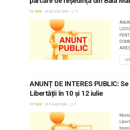
parcare de reședință din Baia Ma
DE
EMM
23 IULIE 2024
1
ANUN
LOCU
PENT
DOMI
ARIEȘU
CI
ANUNȚ DE INTERES PUBLIC: Se în
Libertății în 10 și 12 iulie
DE
EMM
5 IULIE 2024
1
Munic
Libert
biser