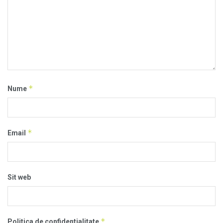
*
Nume
*
Email
Sit web
*
Politica de confidentialitate