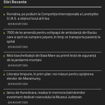
Stiri Recente
România, pe podium la Competiția Internațională a Lunetiștilor.
S.I.A.S. a obținut locul al II-lea
8 AUGUST 2026
7000 de lei amendă pentru echipajul de ambulanță din Bacău
care a oprit să cumpere pepeni, în timp ce transporta pacienți la
spital
8 AUGUST 2026
Micii baschetbaliști din Baia Mare au primit lecții de siguranță
de la jandarmii montani
8 AUGUST 2026
Literația timpurie, în prim-plan: noi măsuri pentru sprijinirea
elevilor din Maramureș
8 AUGUST 2026
Iancu de Hunedoara, readus în memoria băimărenilor:
eveniment dedicat voievodului la Muzeul Județean
8 AUGUST 2026