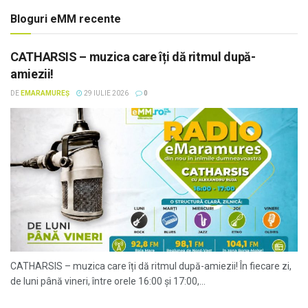
Bloguri eMM recente
CATHARSIS – muzica care îți dă ritmul după-
amiezii!
DE
EMARAMUREȘ
29 IULIE 2026
0
CATHARSIS – muzica care îți dă ritmul după-amiezii! În fiecare zi,
de luni până vineri, între orele 16:00 și 17:00,...