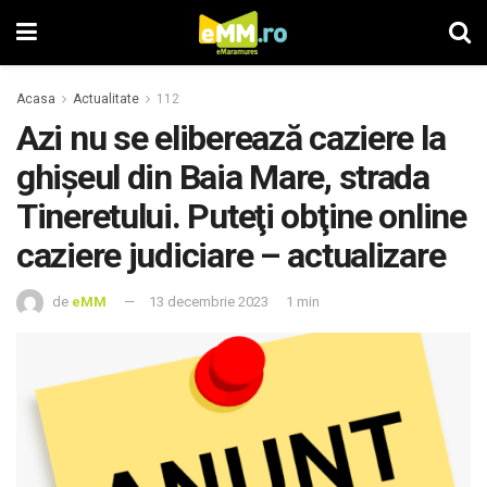
Acasa
Actualitate
112
Azi nu se eliberează caziere la
ghișeul din Baia Mare, strada
Tineretului. Puteţi obţine online
caziere judiciare – actualizare
de
eMM
13 decembrie 2023
1 min