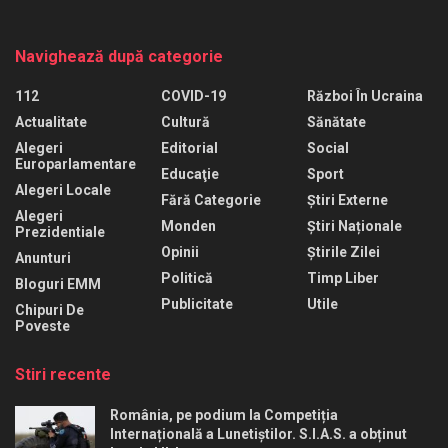
Navighează după categorie
112
COVID-19
Război În Ucraina
Actualitate
Cultură
Sănătate
Alegeri
Editorial
Social
Europarlamentare
Educaţie
Sport
Alegeri Locale
Fără Categorie
Știri Externe
Alegeri
Monden
Știri Naționale
Prezidentiale
Opinii
Știrile Zilei
Anunturi
Politică
Timp Liber
Bloguri EMM
Publicitate
Utile
Chipuri De
Poveste
Stiri recente
România, pe podium la Competiția
Internațională a Lunetiștilor. S.I.A.S. a obținut