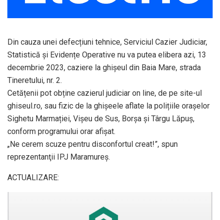
Din cauza unei defecțiuni tehnice, Serviciul Cazier Judiciar,
Statistică și Evidențe Operative nu va putea elibera azi, 13
decembrie 2023, caziere la ghișeul din Baia Mare, strada
Tineretului, nr. 2.
Cetățenii pot obține cazierul judiciar on line, de pe site-ul
ghiseul.ro, sau fizic de la ghișeele aflate la polițiile orașelor
Sighetu Marmației, Vișeu de Sus, Borșa și Târgu Lăpuș,
conform programului orar afișat.
„Ne cerem scuze pentru disconfortul creat!”, spun
reprezentanţii IPJ Maramureş.
ACTUALIZARE: