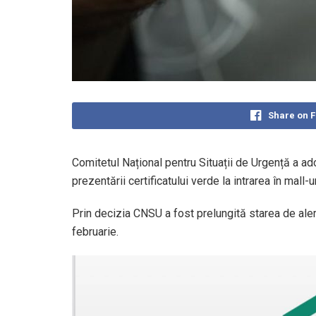
Share on 
Comitetul Național pentru Situații de Urgență a adop
prezentării certificatului verde la intrarea în mall-ur
Prin decizia CNSU a fost prelungită starea de ale
februarie.