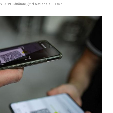
VID-19
,
Sănătate
,
Știri Naționale
1 min