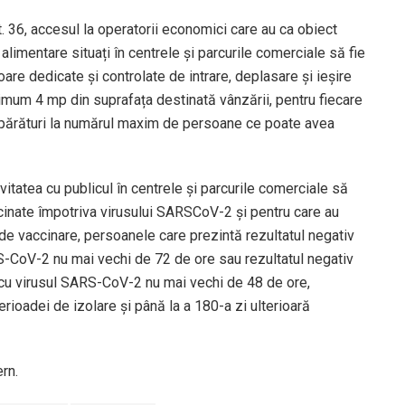
. 36, accesul la operatorii economici care au ca obiect
alimentare situați în centrele și parcurile comerciale să fie
are dedicate și controlate de intrare, deplasare și ieșire
imum 4 mp din suprafața destinată vânzării, pentru fiecare
mpărături la numărul maxim de persoane ce poate avea
itatea cu publicul în centrele și parcurile comerciale să
cinate împotriva virusului SARSCoV-2 și pentru care au
de vaccinare, persoanele care prezintă rezultatul negativ
RS-CoV-2 nu mai vechi de 72 de ore sau rezultatul negativ
ia cu virusul SARS-CoV-2 nu mai vechi de 48 de ore,
erioadei de izolare și până la a 180-a zi ulterioară
rn.