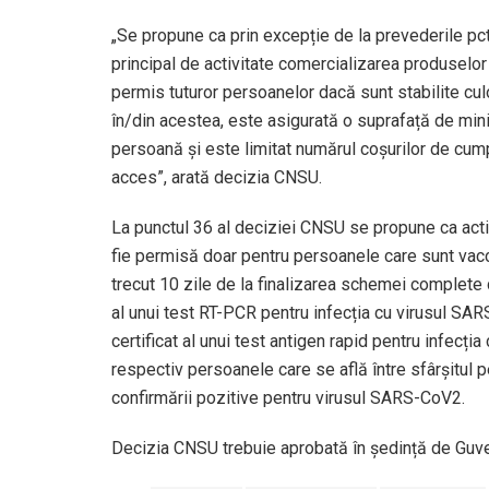
„Se propune ca prin excepție de la prevederile pct
principal de activitate comercializarea produselor 
permis tuturor persoanelor dacă sunt stabilite culo
în/din acestea, este asigurată o suprafață de min
persoană și este limitat numărul coșurilor de cu
acces”, arată decizia CNSU.
La punctul 36 al deciziei CNSU se propune ca activ
fie permisă doar pentru persoanele care sunt vac
trecut 10 zile de la finalizarea schemei complete 
al unui test RT-PCR pentru infecția cu virusul SA
certificat al unui test antigen rapid pentru infecț
respectiv persoanele care se află între sfârșitul p
confirmării pozitive pentru virusul SARS-CoV2.
Decizia CNSU trebuie aprobată în ședință de Guve