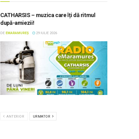
CATHARSIS – muzica care îți dă ritmul
după-amiezii!
DE
EMARAMUREȘ
29 IULIE 2026
ANTERIOR
URMATOR