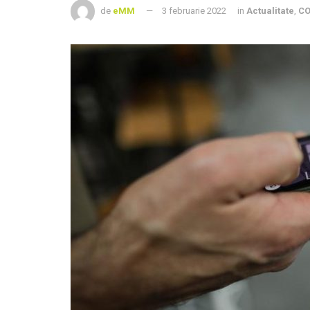
de
eMM
3 februarie 2022
in
Actualitate
,
CO