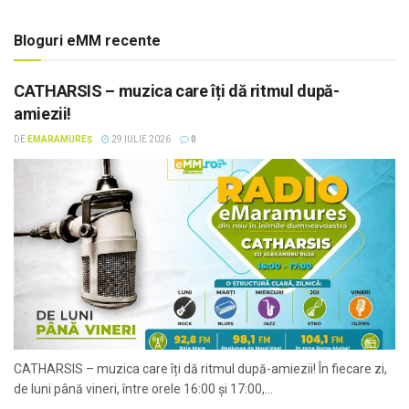
Bloguri eMM recente
CATHARSIS – muzica care îți dă ritmul după-
amiezii!
DE
EMARAMUREȘ
29 IULIE 2026
0
CATHARSIS – muzica care îți dă ritmul după-amiezii! În fiecare zi,
de luni până vineri, între orele 16:00 și 17:00,...