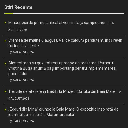
Stiri Recente
Minaur pierde primul amical al verii în fața campioanei
6
AUGUST 2026
Vremea de mâine 6 august. Val de căldură persistent, însă revin
furtunile violente
6 AUGUST 2026
Alimentarea cu gaz, tot mai aproape de realizare. Primarul
Cristina Buda anunță pași importanți pentru implementarea
proiectului
6 AUGUST 2026
Trei zile de ateliere și tradiții la Muzeul Satului din Baia Mare
5 AUGUST 2026
„Ecouri din Mină” ajunge la Baia Mare. O expoziție inspirată de
identitatea minieră a Maramureșului
5 AUGUST 2026