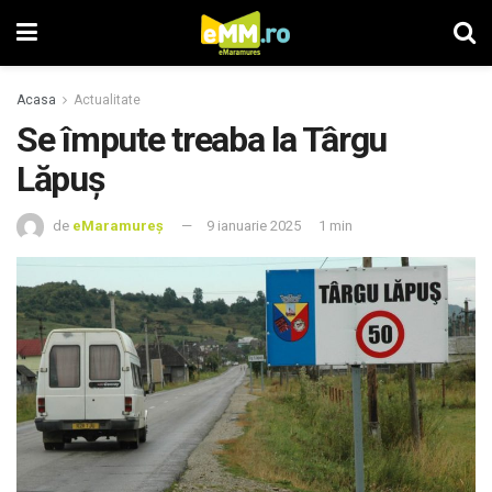
Acasa
Actualitate
Se împute treaba la Târgu
Lăpuș
de
eMaramureș
9 ianuarie 2025
1 min