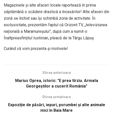
Magazinele și alte afaceri locale raportează în prima
săptămână o scădere drastică a încasărilor! Alte afaceri din
zonă se închid sau își schimbă zona de activitate. În
exclusivitate, prezentăm faptul că Orizont TV, „televiziunea
națională a Maramureșului”, după cum a numit-o
Înaltpreasfinţitul Iustinian, pleacă de la Târgu Lăpuș.
Curând vă vom prezenta și motivele!
Stirea anterioara
Marius Oprea, istoric: "E prea tîrziu. Armata
Georgeștilor a cucerit România"
Stirea urmatoare
Expoziție de păsări, iepuri, porumbei și alte animale
mici în Baia Mare