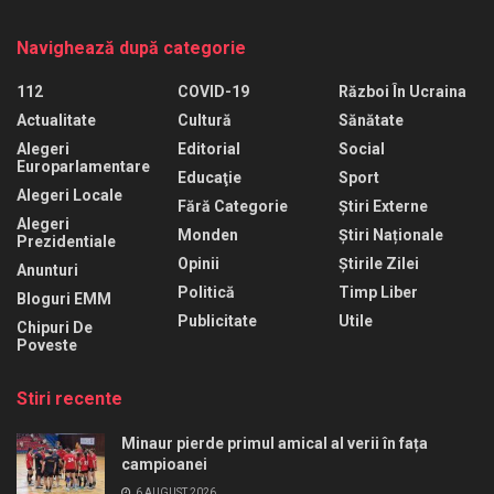
Navighează după categorie
112
COVID-19
Război În Ucraina
Actualitate
Cultură
Sănătate
Alegeri
Editorial
Social
Europarlamentare
Educaţie
Sport
Alegeri Locale
Fără Categorie
Știri Externe
Alegeri
Monden
Știri Naționale
Prezidentiale
Opinii
Știrile Zilei
Anunturi
Politică
Timp Liber
Bloguri EMM
Publicitate
Utile
Chipuri De
Poveste
Stiri recente
Minaur pierde primul amical al verii în fața
campioanei
6 AUGUST 2026