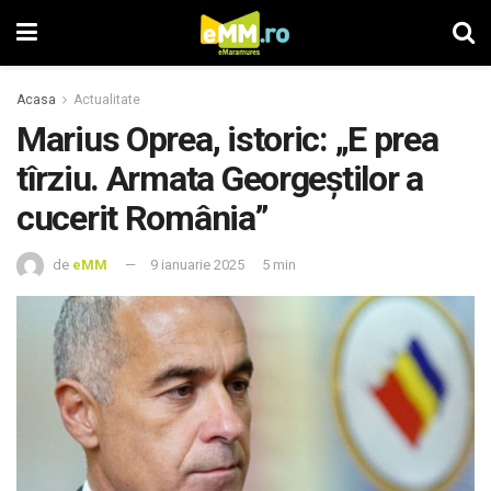
Acasa
Actualitate
Marius Oprea, istoric: „E prea
tîrziu. Armata Georgeștilor a
cucerit România”
de
eMM
9 ianuarie 2025
5 min