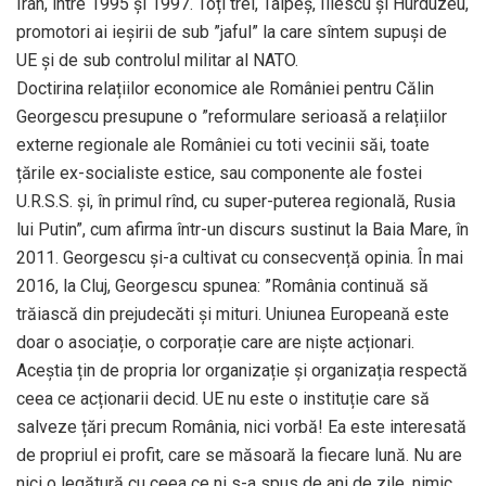
Iran, între 1995 și 1997. Toți trei, Talpeș, Iliescu și Hurduzeu,
promotori ai ieșirii de sub ”jaful” la care sîntem supuși de
UE și de sub controlul militar al NATO.
Doctirina relațiilor economice ale României pentru Călin
Georgescu presupune o ”reformulare serioasă a relațiilor
externe regionale ale României cu toti vecinii săi, toate
țările ex-socialiste estice, sau componente ale fostei
U.R.S.S. și, în primul rînd, cu super-puterea regională, Rusia
lui Putin”, cum afirma într-un discurs sustinut la Baia Mare, în
2011. Georgescu și-a cultivat cu consecvență opinia. În mai
2016, la Cluj, Georgescu spunea: ”România continuă să
trăiască din prejudecăti și mituri. Uniunea Europeană este
doar o asociație, o corporație care are niște acționari.
Aceștia țin de propria lor organizație și organizația respectă
ceea ce acționarii decid. UE nu este o instituție care să
salveze țări precum România, nici vorbă! Ea este interesată
de propriul ei profit, care se măsoară la fiecare lună. Nu are
nici o legătură cu ceea ce ni s-a spus de ani de zile, nimic,