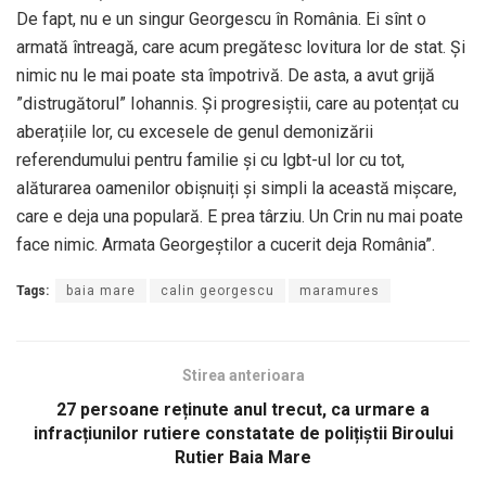
De fapt, nu e un singur Georgescu în România. Ei sînt o
armată întreagă, care acum pregătesc lovitura lor de stat. Și
nimic nu le mai poate sta împotrivă. De asta, a avut grijă
”distrugătorul” Iohannis. Și progresiștii, care au potențat cu
aberațiile lor, cu excesele de genul demonizării
referendumului pentru familie și cu lgbt-ul lor cu tot,
alăturarea oamenilor obișnuiți și simpli la această mișcare,
care e deja una populară. E prea târziu. Un Crin nu mai poate
face nimic. Armata Georgeștilor a cucerit deja România”.
Tags:
baia mare
calin georgescu
maramures
Stirea anterioara
27 persoane reținute anul trecut, ca urmare a
infracțiunilor rutiere constatate de polițiștii Biroului
Rutier Baia Mare