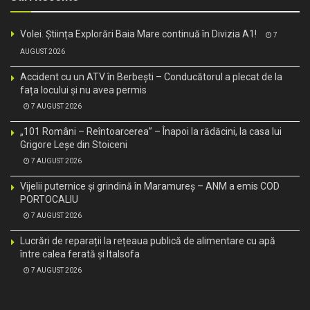
Volei. Știința Explorări Baia Mare continuă în Divizia A1!
7
AUGUST 2026
Accident cu un ATV în Berbești – Conducătorul a plecat de la
fața locului și nu avea permis
7 AUGUST 2026
„101 Români – Reîntoarcerea” – Înapoi la rădăcini, la casa lui
Grigore Leșe din Stoiceni
7 AUGUST 2026
Vijelii puternice și grindină în Maramureș – ANM a emis COD
PORTOCALIU
7 AUGUST 2026
Lucrări de reparații la rețeaua publică de alimentare cu apă
între calea ferată și Italsofa
7 AUGUST 2026