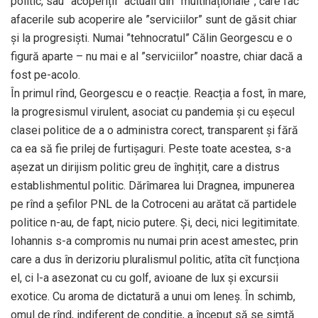
politic, sau ”acoperiții” actuali din ”multinaționale”, care fac
afacerile sub acoperire ale ”serviciilor” sunt de găsit chiar
și la progresiști. Numai ”tehnocratul” Călin Georgescu e o
figură aparte – nu mai e al ”serviciilor” noastre, chiar dacă a
fost pe-acolo.
În primul rînd, Georgescu e o reacție. Reacția a fost, în mare,
la progresismul virulent, asociat cu pandemia și cu eșecul
clasei politice de a o administra corect, transparent și fără
ca ea să fie prilej de furtișaguri. Peste toate acestea, s-a
așezat un dirijism politic greu de înghițit, care a distrus
establishmentul politic. Dărîmarea lui Dragnea, impunerea
pe rînd a șefilor PNL de la Cotroceni au arătat că partidele
politice n-au, de fapt, nicio putere. Și, deci, nici legitimitate.
Iohannis s-a compromis nu numai prin acest amestec, prin
care a dus în derizoriu pluralismul politic, atîta cît funcționa
el, ci l-a asezonat cu cu golf, avioane de lux și excursii
exotice. Cu aroma de dictatură a unui om leneș. În schimb,
omul de rînd, indiferent de condiție, a început să se simtă