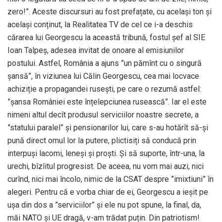
zero!”. Aceste discursuri au fost prefațate, cu același ton și
același conținut, la Realitatea TV de cel ce i-a deschis
cărarea lui Georgescu la această tribună, fostul șef al SIE
Ioan Talpeș, adesea invitat de onoare al emisiunilor
postului. Astfel, România a ajuns ”un pămînt cu o singură
șansă”, în viziunea lui Călin Georgescu, cea mai locvace
achiziție a propagandei rusești, pe care o rezumă astfel:
”șansa României este înțelepciunea rusească”. Iar el este
nimeni altul decît produsul serviciilor noastre secrete, a
”statului paralel” și pensionarilor lui, care s-au hotărît să-și
pună direct omul lor la putere, plictisiți să conducă prin
interpuși lacomi, leneși și proști. Și să suporte, într-una, la
urechi, bîzîitul progresist. De aceea, nu vom mai auzi, nici
curînd, nici mai încolo, nimic de la CSAT despre ”imixtiuni” în
alegeri. Pentru că e vorba chiar de ei, Georgescu a ieșit pe
ușa din dos a ”serviciilor” și ele nu pot spune, la final, da,
măi NATO și UE dragă, v-am trădat puțin. Din patriotism!