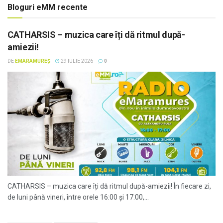
Bloguri eMM recente
CATHARSIS – muzica care îți dă ritmul după-
amiezii!
DE
EMARAMUREȘ
29 IULIE 2026
0
CATHARSIS – muzica care îți dă ritmul după-amiezii! În fiecare zi,
de luni până vineri, între orele 16:00 și 17:00,...