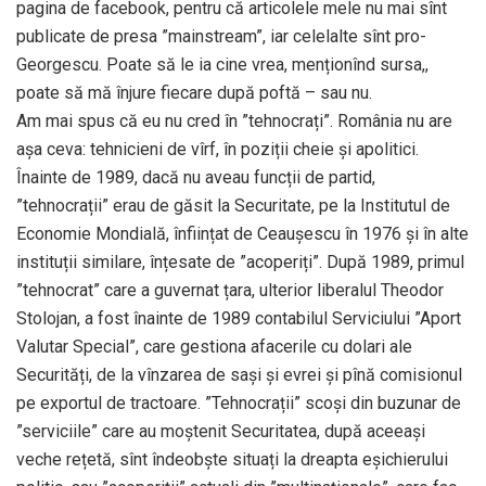
pagina de facebook, pentru că articolele mele nu mai sînt
publicate de presa ”mainstream”, iar celelalte sînt pro-
Georgescu. Poate să le ia cine vrea, menționînd sursa,,
poate să mă înjure fiecare după poftă – sau nu.
Am mai spus că eu nu cred în ”tehnocrați”. România nu are
așa ceva: tehnicieni de vîrf, în poziții cheie și apolitici.
Înainte de 1989, dacă nu aveau funcții de partid,
”tehnocrații” erau de găsit la Securitate, pe la Institutul de
Economie Mondială, înființat de Ceaușescu în 1976 și în alte
instituții similare, înțesate de ”acoperiți”. După 1989, primul
”tehnocrat” care a guvernat țara, ulterior liberalul Theodor
Stolojan, a fost înainte de 1989 contabilul Serviciului ”Aport
Valutar Special”, care gestiona afacerile cu dolari ale
Securități, de la vînzarea de sași și evrei și pînă comisionul
pe exportul de tractoare. ”Tehnocrații” scoși din buzunar de
”serviciile” care au moștenit Securitatea, după aceeași
veche rețetă, sînt îndeobște situați la dreapta eșichierului