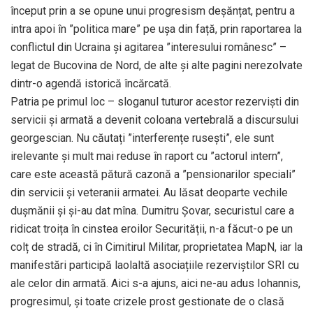
început prin a se opune unui progresism deșănțat, pentru a
intra apoi în ”politica mare” pe ușa din față, prin raportarea la
conflictul din Ucraina și agitarea ”interesului românesc” –
legat de Bucovina de Nord, de alte și alte pagini nerezolvate
dintr-o agendă istorică încărcată.
Patria pe primul loc – sloganul tuturor acestor rezerviști din
servicii și armată a devenit coloana vertebrală a discursului
georgescian. Nu căutați ”interferențe rusești”, ele sunt
irelevante și mult mai reduse în raport cu ”actorul intern”,
care este această pătură cazonă a ”pensionarilor speciali”
din servicii și veteranii armatei. Au lăsat deoparte vechile
dușmănii și și-au dat mîna. Dumitru Șovar, securistul care a
ridicat troița în cinstea eroilor Securității, n-a făcut-o pe un
colț de stradă, ci în Cimitirul Militar, proprietatea MapN, iar la
manifestări participă laolaltă asociațiile rezerviștilor SRI cu
ale celor din armată. Aici s-a ajuns, aici ne-au adus Iohannis,
progresimul, și toate crizele prost gestionate de o clasă