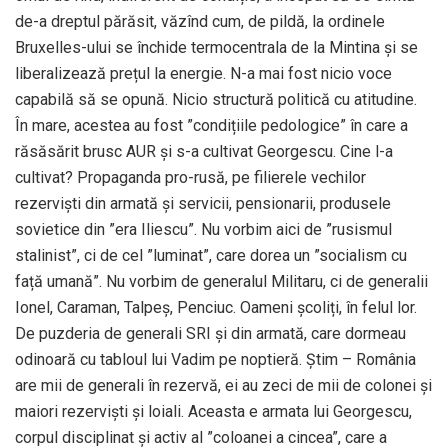
de-a dreptul părăsit, văzînd cum, de pildă, la ordinele
Bruxelles-ului se închide termocentrala de la Mintina și se
liberalizează prețul la energie. N-a mai fost nicio voce
capabilă să se opună. Nicio structură politică cu atitudine.
În mare, acestea au fost ”condițiile pedologice” în care a
răsăsărit brusc AUR și s-a cultivat Georgescu. Cine l-a
cultivat? Propaganda pro-rusă, pe filierele vechilor
rezerviști din armată și servicii, pensionarii, produsele
sovietice din ”era Iliescu”. Nu vorbim aici de ”rusismul
stalinist”, ci de cel ”luminat”, care dorea un ”socialism cu
față umană”. Nu vorbim de generalul Militaru, ci de generalii
Ionel, Caraman, Talpeș, Penciuc. Oameni școliți, în felul lor.
De puzderia de generali SRI și din armată, care dormeau
odinoară cu tabloul lui Vadim pe noptieră. Știm – România
are mii de generali în rezervă, ei au zeci de mii de colonei și
maiori rezerviști și loiali. Aceasta e armata lui Georgescu,
corpul disciplinat și activ al ”coloanei a cincea”, care a