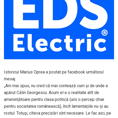
Istoricul Marius Oprea a postat pe facebook următorul
mesaj:
„Am mai spus, nu cred că mai contează cum și de unde a
apărut Călin Georgescu. Acum el e o realitate atît de
amenințătoare pentru clasa politică (unii o percep chiar
pentru societatea românească), încît lamentațiile nu-și au
rostul. Totuși, cîteva precizări sînt necesare. Le fac aici, pe