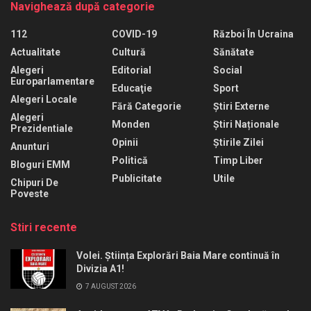
Navighează după categorie
112
COVID-19
Război În Ucraina
Actualitate
Cultură
Sănătate
Alegeri
Editorial
Social
Europarlamentare
Educaţie
Sport
Alegeri Locale
Fără Categorie
Știri Externe
Alegeri
Monden
Știri Naționale
Prezidentiale
Opinii
Știrile Zilei
Anunturi
Politică
Timp Liber
Bloguri EMM
Publicitate
Utile
Chipuri De
Poveste
Stiri recente
Volei. Știința Explorări Baia Mare continuă în
Divizia A1!
7 AUGUST 2026