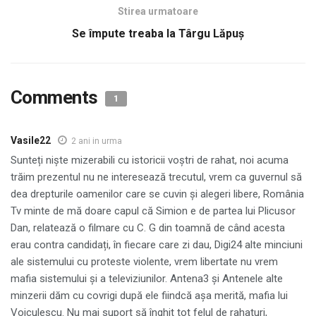
Stirea urmatoare
Se împute treaba la Târgu Lăpuș
Comments
1
Vasile22
2 ani in urma
Sunteți niște mizerabili cu istoricii voștri de rahat, noi acuma
trăim prezentul nu ne interesează trecutul, vrem ca guvernul să
dea drepturile oamenilor care se cuvin și alegeri libere, România
Tv minte de mă doare capul că Simion e de partea lui Plicusor
Dan, relatează o filmare cu C. G din toamnă de când acesta
erau contra candidați, în fiecare care zi dau, Digi24 alte minciuni
ale sistemului cu proteste violente, vrem libertate nu vrem
mafia sistemului și a televiziunilor. Antena3 și Antenele alte
minzerii dăm cu covrigi după ele fiindcă așa merită, mafia lui
Voiculescu. Nu mai suport să înghit tot felul de rahaturi,