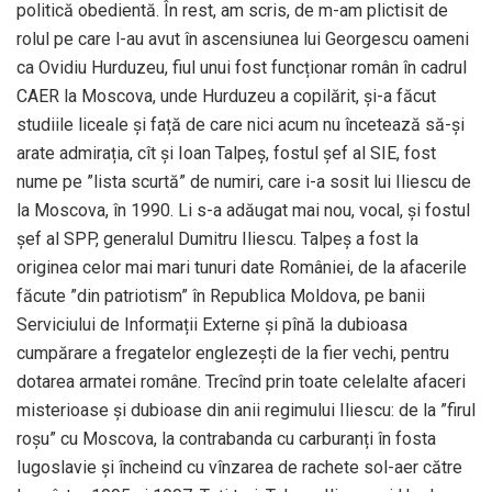
politică obedientă. În rest, am scris, de m-am plictisit de
rolul pe care l-au avut în ascensiunea lui Georgescu oameni
ca Ovidiu Hurduzeu, fiul unui fost funcționar român în cadrul
CAER la Moscova, unde Hurduzeu a copilărit, și-a făcut
studiile liceale și față de care nici acum nu încetează să-și
arate admirația, cît și Ioan Talpeș, fostul șef al SIE, fost
nume pe ”lista scurtă” de numiri, care i-a sosit lui Iliescu de
la Moscova, în 1990. Li s-a adăugat mai nou, vocal, și fostul
șef al SPP, generalul Dumitru Iliescu. Talpeș a fost la
originea celor mai mari tunuri date României, de la afacerile
făcute ”din patriotism” în Republica Moldova, pe banii
Serviciului de Informații Externe și pînă la dubioasa
cumpărare a fregatelor englezești de la fier vechi, pentru
dotarea armatei române. Trecînd prin toate celelalte afaceri
misterioase și dubioase din anii regimului Iliescu: de la ”firul
roșu” cu Moscova, la contrabanda cu carburanți în fosta
Iugoslavie și încheind cu vînzarea de rachete sol-aer către