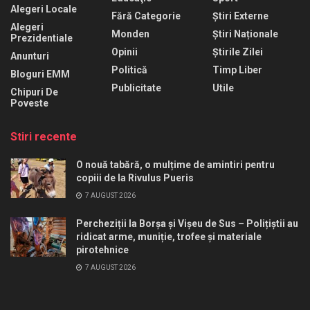
Alegeri Locale
Fără Categorie
Știri Externe
Alegeri
Monden
Știri Naționale
Prezidentiale
Opinii
Știrile Zilei
Anunturi
Politică
Timp Liber
Bloguri EMM
Publicitate
Utile
Chipuri De
Poveste
Stiri recente
O nouă tabără, o mulțime de amintiri pentru
copiii de la Rivulus Pueris
7 AUGUST 2026
Percheziții la Borșa și Vișeu de Sus – Polițiștii au
ridicat arme, muniție, trofee și materiale
pirotehnice
7 AUGUST 2026