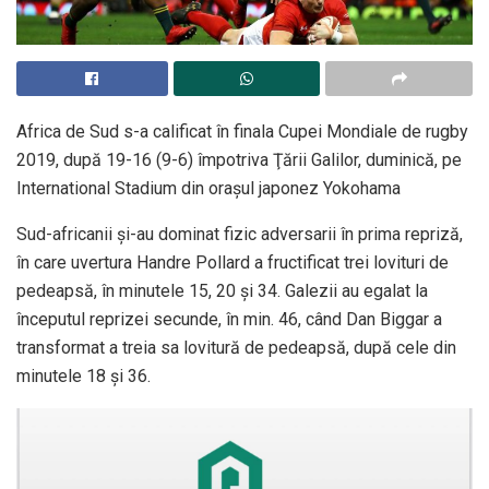
Africa de Sud s-a calificat în finala Cupei Mondiale de rugby
2019, după 19-16 (9-6) împotriva Ţării Galilor, duminică, pe
International Stadium din oraşul japonez Yokohama
Sud-africanii şi-au dominat fizic adversarii în prima repriză,
în care uvertura Handre Pollard a fructificat trei lovituri de
pedeapsă, în minutele 15, 20 şi 34. Galezii au egalat la
începutul reprizei secunde, în min. 46, când Dan Biggar a
transformat a treia sa lovitură de pedeapsă, după cele din
minutele 18 şi 36.