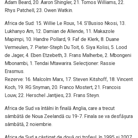
Adam Beard, 20. Aaron Shingler, 21. Tomos Williams, 22.
Rhys Patchell, 23. Owen Watkin.
Africa de Sud: 15. Willie Le Roux, 14. S’Busiso Nkosi, 13.
Lukhanyo Am, 12. Damian de Allende, 11. Makazole
Mapimpi, 10. Handre Pollard, 9. Faf de Klerk, 8. Duane
Vermeulen, 7. Pieter-Steph Du Toit, 6. Siya Kolisi, 5. Lood
de Jager, 4. Eben Etzebeth, 3. Frans Malherbe, 2. Mbongeni
Mbonambi, 1. Tendai Mtawarira. Selecţioner: Rassie
Erasmus.
Rezerve: 16. Malcolm Marx, 17. Steven Kitshoff, 18. Vincent
Koch, 19. RG Snyman, 20. Franco Mostert, 21. Francois
Louw, 22. Herschel Jantjies, 23. Frans Steyn.
Africa de Sud va întâlni în finală Anglia, care a trecut
sâmbătă de Noua Zeelandă cu 19-7. Finala se va desfăşura
sâmbătă, 2 noiembrie.
Africa de Sud a câştigat de două ori trofeul, în 1995 şi 2007,