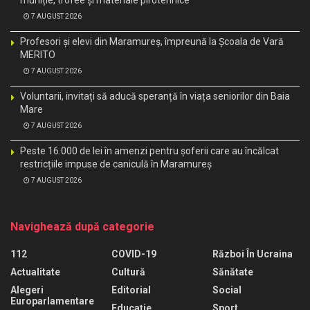
muniție, trofee și materiale pirotehnice
7 AUGUST 2026
Profesori și elevi din Maramureș, împreună la Școala de Vară
MERITO
7 AUGUST 2026
Voluntarii, invitați să aducă speranță în viața seniorilor din Baia
Mare
7 AUGUST 2026
Peste 16.000 de lei în amenzi pentru șoferii care au încălcat
restricțiile impuse de caniculă în Maramureș
7 AUGUST 2026
Navighează după categorie
112
COVID-19
Război În Ucraina
Actualitate
Cultură
Sănătate
Alegeri
Editorial
Social
Europarlamentare
Educaţie
Sport