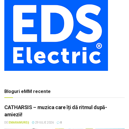
Bloguri eMM recente
CATHARSIS – muzica care îți dă ritmul după-
amiezii!
DE
EMARAMUREȘ
29 IULIE 2026
0