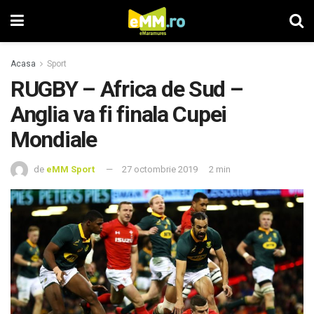
Acasa
Sport
RUGBY – Africa de Sud –
Anglia va fi finala Cupei
Mondiale
de
eMM Sport
27 octombrie 2019
2 min