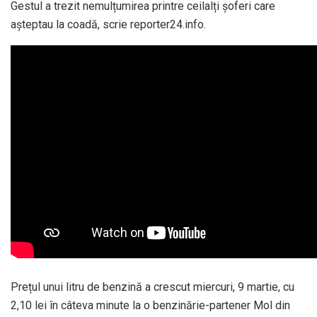
Gestul a trezit nemulțumirea printre ceilalți șoferi care
așteptau la coadă, scrie reporter24.info.
Prețul unui litru de benzină a crescut miercuri, 9 martie, cu
2,10 lei în câteva minute la o benzinărie-partener Mol din