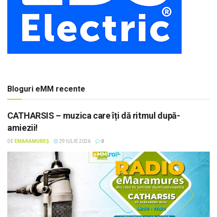
Bloguri eMM recente
CATHARSIS – muzica care îți dă ritmul după-
amiezii!
DE
EMARAMUREȘ
29 IULIE 2026
0