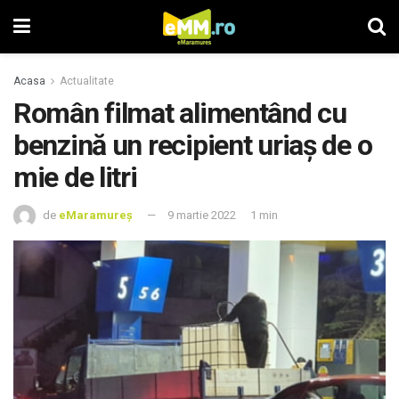
Acasa
Actualitate
Român filmat alimentând cu
benzină un recipient uriaș de o
mie de litri
de
eMaramureș
9 martie 2022
1 min