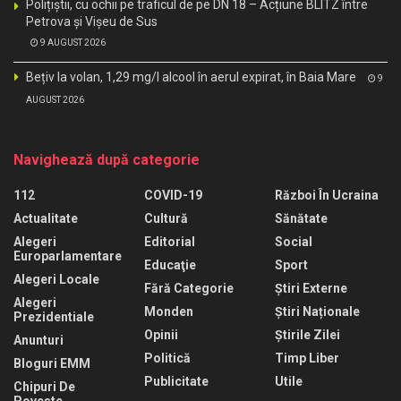
Polițiștii, cu ochii pe traficul de pe DN 18 – Acțiune BLITZ între
Petrova și Vișeu de Sus
9 AUGUST 2026
Bețiv la volan, 1,29 mg/l alcool în aerul expirat, în Baia Mare
9
AUGUST 2026
Navighează după categorie
112
COVID-19
Război În Ucraina
Actualitate
Cultură
Sănătate
Alegeri
Editorial
Social
Europarlamentare
Educaţie
Sport
Alegeri Locale
Fără Categorie
Știri Externe
Alegeri
Monden
Știri Naționale
Prezidentiale
Opinii
Știrile Zilei
Anunturi
Politică
Timp Liber
Bloguri EMM
Publicitate
Utile
Chipuri De
Poveste