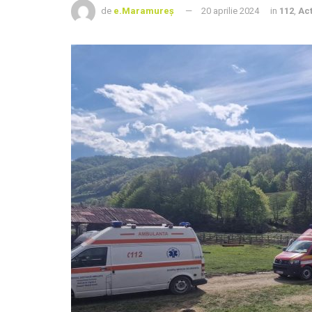
de
e.Maramureș
20 aprilie 2024
in
112
,
Act