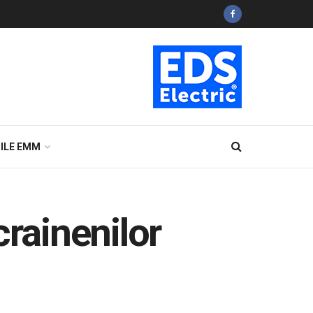
ILE EMM
crainenilor