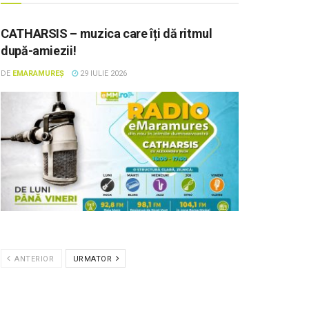
CATHARSIS – muzica care îți dă ritmul
după-amiezii!
DE
EMARAMUREȘ
29 IULIE 2026
ANTERIOR
URMATOR