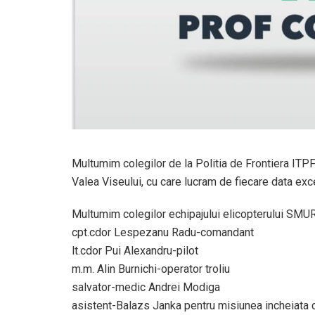
Multumim colegilor de la Politia de Frontiera ITPF
Valea Viseului, cu care lucram de fiecare data exc
Multumim colegilor echipajului elicopterului 
cpt.cdor Lespezanu Radu-comandant
lt.cdor Pui Alexandru-pilot
m.m. Alin Burnichi-operator troliu
salvator-medic Andrei Modiga
asistent-Balazs Janka pentru misiunea incheiata c