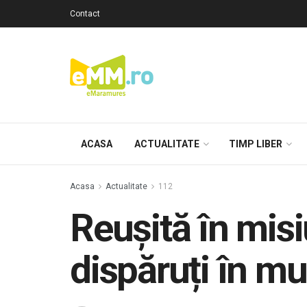
Contact
ACASA
ACTUALITATE
TIMP LIBER
Acasa
Actualitate
112
Reușită în misi
dispăruți în m