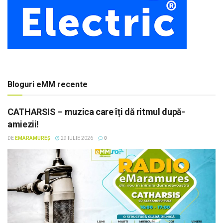
Bloguri eMM recente
CATHARSIS – muzica care îți dă ritmul după-
amiezii!
DE
EMARAMUREȘ
29 IULIE 2026
0