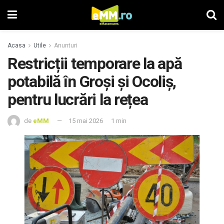
Acasa
Utile
Anunturi
Restricții temporare la apă
potabilă în Groși și Ocoliș,
pentru lucrări la rețea
de
eMM
15 mai 2026
1 min