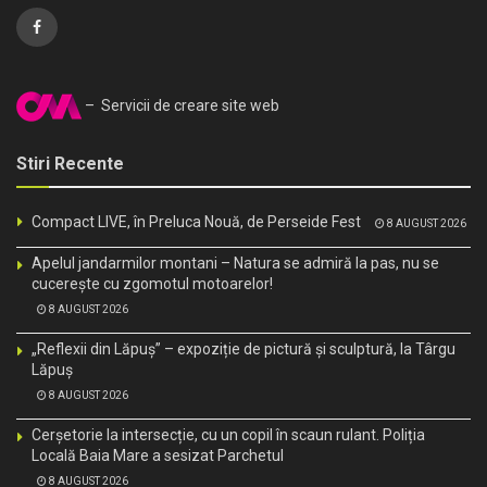
– Servicii de creare site web
Stiri Recente
Compact LIVE, în Preluca Nouă, de Perseide Fest
8 AUGUST 2026
Apelul jandarmilor montani – Natura se admiră la pas, nu se
cucerește cu zgomotul motoarelor!
8 AUGUST 2026
„Reflexii din Lăpuș” – expoziție de pictură și sculptură, la Târgu
Lăpuș
8 AUGUST 2026
Cerșetorie la intersecție, cu un copil în scaun rulant. Poliția
Locală Baia Mare a sesizat Parchetul
8 AUGUST 2026