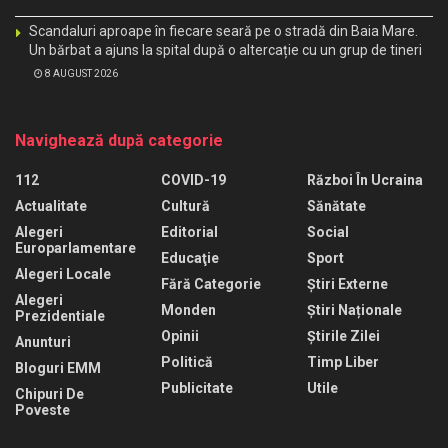
Scandaluri aproape în fiecare seară pe o stradă din Baia Mare.
Un bărbat a ajuns la spital după o altercație cu un grup de tineri
8 AUGUST 2026
Navighează după categorie
112
COVID-19
Război În Ucraina
Actualitate
Cultură
Sănătate
Alegeri
Editorial
Social
Europarlamentare
Educaţie
Sport
Alegeri Locale
Fără Categorie
Știri Externe
Alegeri
Monden
Știri Naționale
Prezidentiale
Opinii
Știrile Zilei
Anunturi
Politică
Timp Liber
Bloguri EMM
Publicitate
Utile
Chipuri De
Poveste