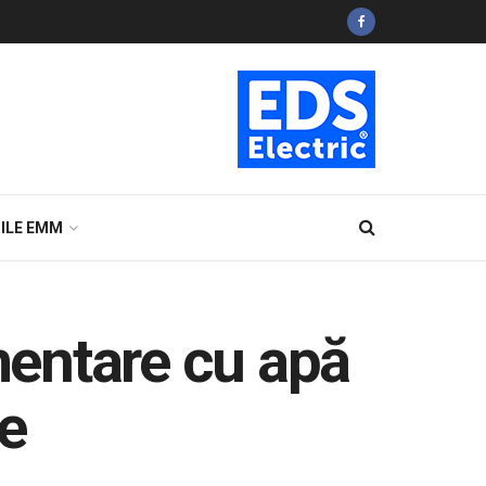
ILE EMM
imentare cu apă
e