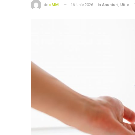
de
eMM
16 iunie 2026
in
Anunturi
,
Utile