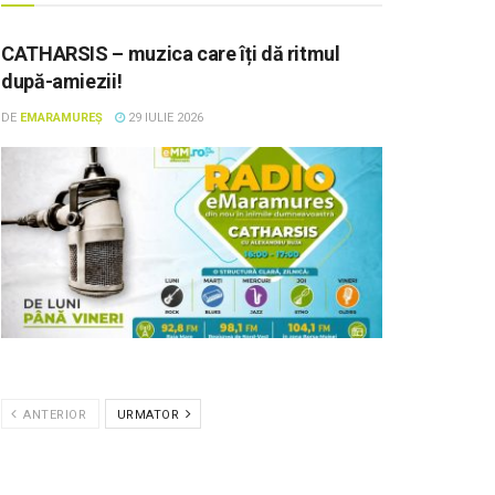
CATHARSIS – muzica care îți dă ritmul
după-amiezii!
DE
EMARAMUREȘ
29 IULIE 2026
ANTERIOR
URMATOR