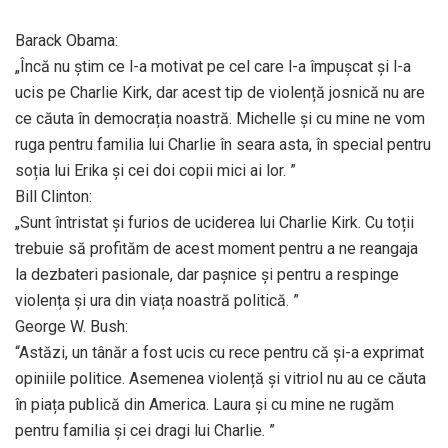
Barack Obama:
„Încă nu știm ce l-a motivat pe cel care l-a împușcat și l-a
ucis pe Charlie Kirk, dar acest tip de violență josnică nu are
ce căuta în democrația noastră. Michelle și cu mine ne vom
ruga pentru familia lui Charlie în seara asta, în special pentru
soția lui Erika și cei doi copii mici ai lor. ”
Bill Clinton:
„Sunt întristat și furios de uciderea lui Charlie Kirk. Cu toții
trebuie să profităm de acest moment pentru a ne reangaja
la dezbateri pasionale, dar pașnice și pentru a respinge
violența și ura din viața noastră politică. ”
George W. Bush:
“Astăzi, un tânăr a fost ucis cu rece pentru că și-a exprimat
opiniile politice. Asemenea violență și vitriol nu au ce căuta
în piața publică din America. Laura și cu mine ne rugăm
pentru familia și cei dragi lui Charlie. ”