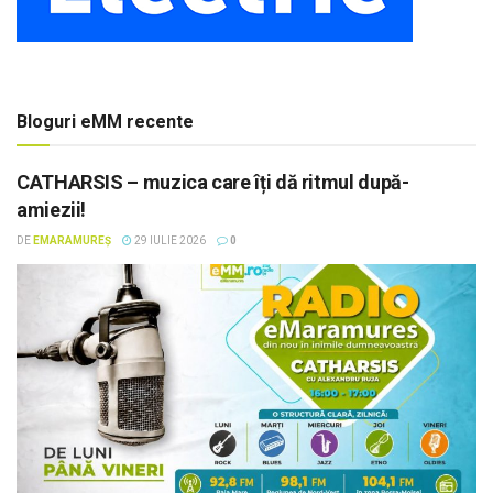
Bloguri eMM recente
CATHARSIS – muzica care îți dă ritmul după-
amiezii!
DE
EMARAMUREȘ
29 IULIE 2026
0