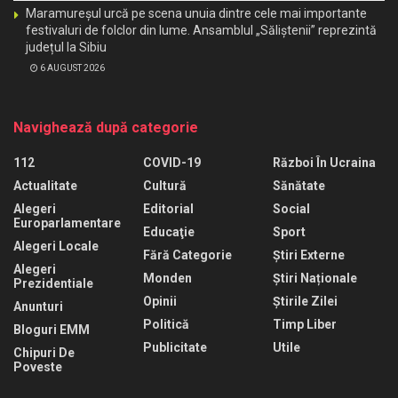
Maramureșul urcă pe scena unuia dintre cele mai importante
festivaluri de folclor din lume. Ansamblul „Săliștenii” reprezintă
județul la Sibiu
6 AUGUST 2026
Navighează după categorie
112
COVID-19
Război În Ucraina
Actualitate
Cultură
Sănătate
Alegeri
Editorial
Social
Europarlamentare
Educaţie
Sport
Alegeri Locale
Fără Categorie
Știri Externe
Alegeri
Monden
Știri Naționale
Prezidentiale
Opinii
Știrile Zilei
Anunturi
Politică
Timp Liber
Bloguri EMM
Publicitate
Utile
Chipuri De
Poveste