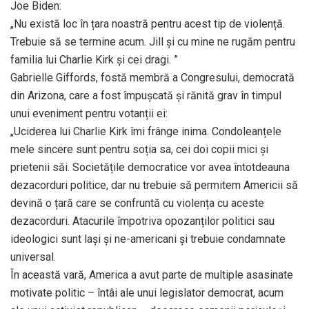
Joe Biden:
„Nu există loc în țara noastră pentru acest tip de violență.
Trebuie să se termine acum. Jill și cu mine ne rugăm pentru
familia lui Charlie Kirk și cei dragi. ”
Gabrielle Giffords, fostă membră a Congresului, democrată
din Arizona, care a fost împușcată și rănită grav în timpul
unui eveniment pentru votanții ei:
„Uciderea lui Charlie Kirk îmi frânge inima. Condoleanțele
mele sincere sunt pentru soția sa, cei doi copii mici și
prietenii săi. Societățile democratice vor avea întotdeauna
dezacorduri politice, dar nu trebuie să permitem Americii să
devină o țară care se confruntă cu violența cu aceste
dezacorduri. Atacurile împotriva opozanților politici sau
ideologici sunt lași și ne-americani și trebuie condamnate
universal.
În această vară, America a avut parte de multiple asasinate
motivate politic – întâi ale unui legislator democrat, acum