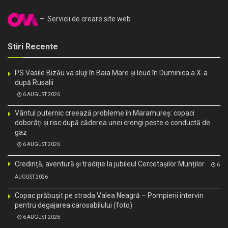
– Servicii de creare site web
Stiri Recente
PS Vasile Bizău va sluji în Baia Mare și Ieud în Duminica a X-a
după Rusalii
6 AUGUST 2026
Vântul puternic creează probleme în Maramureș: copaci
doborâți și risc după căderea unei crengi peste o conductă de
gaz
6 AUGUST 2026
Credință, aventură și tradiție la jubileul Cercetașilor Munților
6
AUGUST 2026
Copac prăbușit pe strada Valea Neagră – Pompierii intervin
pentru degajarea carosabilului (foto)
6 AUGUST 2026