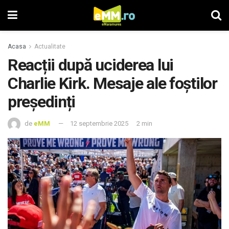
Acasa
Actualitate
Reacții după uciderea lui
Charlie Kirk. Mesaje ale foștilor
președinți
de
eMM
12 septembrie 2025
2 min