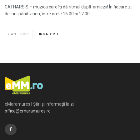
CATHARSIS – muzica care îți dă ritmul după-amiezii! În fiecare zi,
de luni până vineri, între orele 16:00 și 17:00,...
ANTERIOR
URMATOR
eMaramures | Știri și informații la zi
office@emaramures.ro