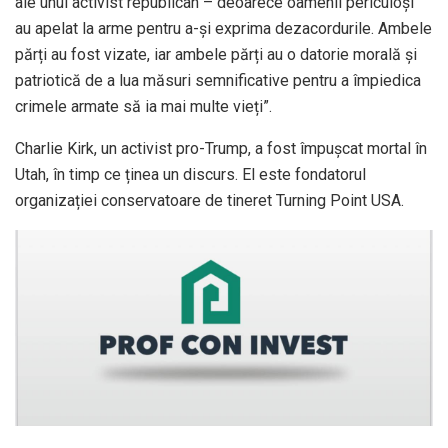
ale unui activist republican – deoarece oamenii periculoși
au apelat la arme pentru a-și exprima dezacordurile. Ambele
părți au fost vizate, iar ambele părți au o datorie morală și
patriotică de a lua măsuri semnificative pentru a împiedica
crimele armate să ia mai multe vieți”.
Charlie Kirk, un activist pro-Trump, a fost împușcat mortal în
Utah, în timp ce ținea un discurs. El este fondatorul
organizației conservatoare de tineret Turning Point USA.