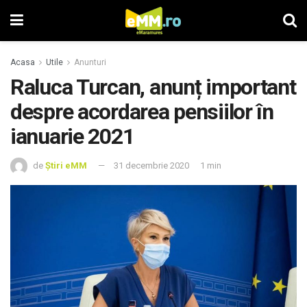
Acasa
Utile
Anunturi
Raluca Turcan, anunț important
despre acordarea pensiilor în
ianuarie 2021
de
Știri eMM
31 decembrie 2020
1 min