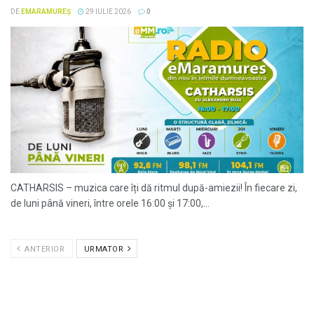
DE
EMARAMUREȘ
29 IULIE 2026
0
CATHARSIS – muzica care îți dă ritmul după-amiezii! În fiecare zi,
de luni până vineri, între orele 16:00 și 17:00,...
ANTERIOR
URMATOR