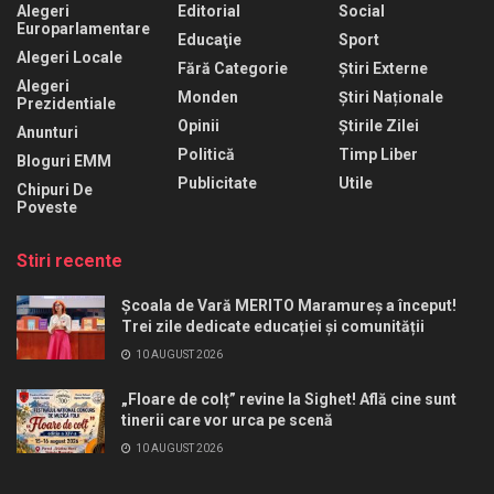
Alegeri
Editorial
Social
Europarlamentare
Educaţie
Sport
Alegeri Locale
Fără Categorie
Știri Externe
Alegeri
Monden
Știri Naționale
Prezidentiale
Opinii
Știrile Zilei
Anunturi
Politică
Timp Liber
Bloguri EMM
Publicitate
Utile
Chipuri De
Poveste
Stiri recente
Școala de Vară MERITO Maramureș a început!
Trei zile dedicate educației și comunității
10 AUGUST 2026
„Floare de colț” revine la Sighet! Află cine sunt
tinerii care vor urca pe scenă
10 AUGUST 2026