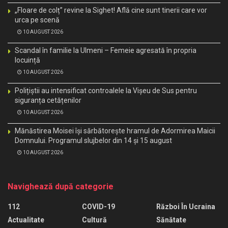
„Floare de colț” revine la Sighet! Află cine sunt tinerii care vor
urca pe scenă
10 AUGUST 2026
Scandal în familie la Ulmeni – Femeie agresată în propria
locuință
10 AUGUST 2026
Polițiștii au intensificat controalele la Vișeu de Sus pentru
siguranța cetățenilor
10 AUGUST 2026
Mănăstirea Moisei își sărbătorește hramul de Adormirea Maicii
Domnului. Programul slujbelor din 14 și 15 august
10 AUGUST 2026
Navighează după categorie
112
COVID-19
Război În Ucraina
Actualitate
Cultură
Sănătate