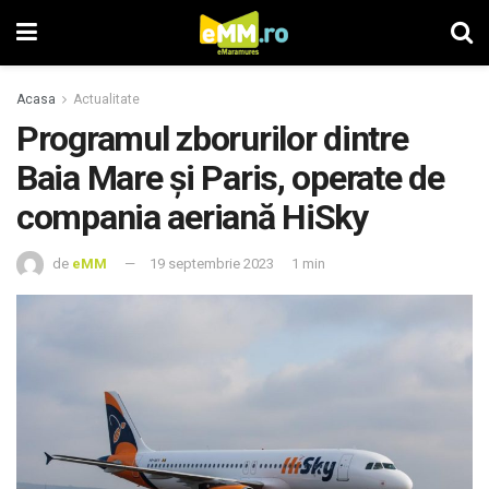
Acasa
Actualitate
Programul zborurilor dintre
Baia Mare și Paris, operate de
compania aeriană HiSky
de
eMM
19 septembrie 2023
1 min