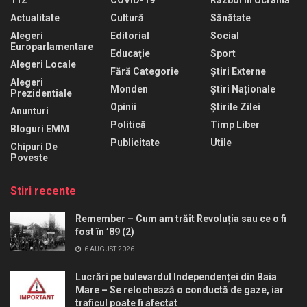
Actualitate
Cultură
Sănătate
Alegeri
Editorial
Social
Europarlamentare
Educaţie
Sport
Alegeri Locale
Fără Categorie
Știri Externe
Alegeri
Monden
Știri Naționale
Prezidentiale
Opinii
Știrile Zilei
Anunturi
Politică
Timp Liber
Bloguri EMM
Publicitate
Utile
Chipuri De
Poveste
Stiri recente
Remember – Cum am trăit Revoluția sau ce o fi
fost în ’89 (2)
6 AUGUST 2026
Lucrări pe bulevardul Independenței din Baia
Mare – Se relochează o conductă de gaze, iar
traficul poate fi afectat