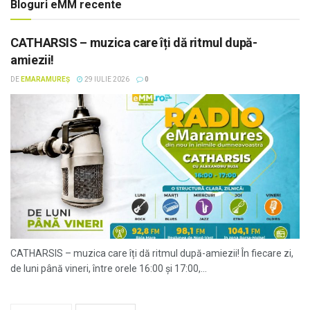
Bloguri eMM recente
CATHARSIS – muzica care îți dă ritmul după-
amiezii!
DE
EMARAMUREȘ
29 IULIE 2026
0
CATHARSIS – muzica care îți dă ritmul după-amiezii! În fiecare zi,
de luni până vineri, între orele 16:00 și 17:00,...