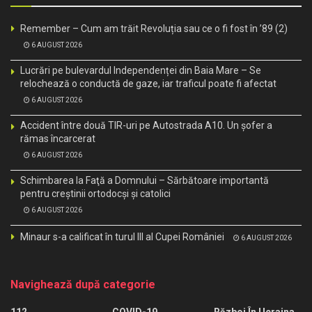
Remember – Cum am trăit Revoluția sau ce o fi fost în ’89 (2)
6 AUGUST 2026
Lucrări pe bulevardul Independenței din Baia Mare – Se
relochează o conductă de gaze, iar traficul poate fi afectat
6 AUGUST 2026
Accident între două TIR-uri pe Autostrada A10. Un șofer a
rămas încarcerat
6 AUGUST 2026
Schimbarea la Faţă a Domnului – Sărbătoare importantă
pentru creştinii ortodocşi şi catolici
6 AUGUST 2026
Minaur s-a calificat în turul III al Cupei României
6 AUGUST 2026
Navighează după categorie
112
COVID-19
Război În Ucraina