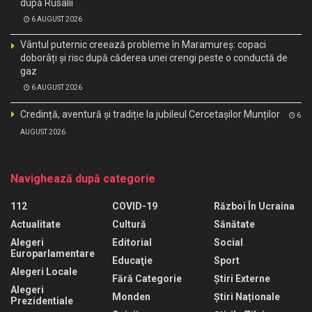
după Rusalii
6 AUGUST 2026
Vântul puternic creează probleme în Maramureș: copaci
doborâți și risc după căderea unei crengi peste o conductă de
gaz
6 AUGUST 2026
Credință, aventură și tradiție la jubileul Cercetașilor Munților
6
AUGUST 2026
Navighează după categorie
112
COVID-19
Război În Ucraina
Actualitate
Cultură
Sănătate
Alegeri
Editorial
Social
Europarlamentare
Educaţie
Sport
Alegeri Locale
Fără Categorie
Știri Externe
Alegeri
Monden
Știri Naționale
Prezidentiale