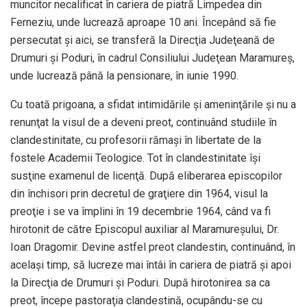
muncitor necalificat în cariera de piatră Limpedea din
Ferneziu, unde lucrează aproape 10 ani. Începând să fie
persecutat şi aici, se transferă la Direcţia Judeţeană de
Drumuri şi Poduri, în cadrul Consiliului Judeţean Maramureş,
unde lucrează până la pensionare, în iunie 1990.
Cu toată prigoana, a sfidat intimidările şi ameninţările şi nu a
renunţat la visul de a deveni preot, continuând studiile în
clandestinitate, cu profesorii rămaşi în libertate de la
fostele Academii Teologice. Tot în clandestinitate îşi
susţine examenul de licenţă. După eliberarea episcopilor
din închisori prin decretul de graţiere din 1964, visul la
preoţie i se va împlini în 19 decembrie 1964, când va fi
hirotonit de către Episcopul auxiliar al Maramureşului, Dr.
Ioan Dragomir. Devine astfel preot clandestin, continuând, în
acelaşi timp, să lucreze mai întâi în cariera de piatră şi apoi
la Direcţia de Drumuri şi Poduri. După hirotonirea sa ca
preot, începe pastoraţia clandestină, ocupându-se cu