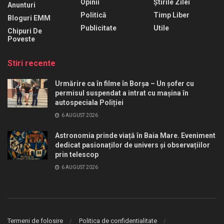
Opinii
Știrile Zilei
Anunturi
Politică
Timp Liber
Bloguri EMM
Publicitate
Utile
Chipuri De
Poveste
Stiri recente
Urmărire ca în filme în Borșa – Un șofer cu
permisul suspendat a intrat cu mașina în
autospeciala Poliției
6 AUGUST 2026
Astronomia prinde viață în Baia Mare. Eveniment
dedicat pasionaților de univers și observațiilor
prin telescop
6 AUGUST 2026
Termeni de folosire
Politica de confidentialitate