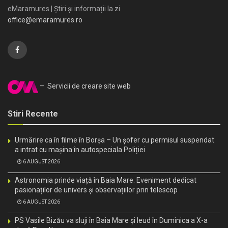
eMaramures | Știri și informații la zi
office@emaramures.ro
– Servicii de creare site web
Stiri Recente
Urmărire ca în filme în Borșa – Un șofer cu permisul suspendat
a intrat cu mașina în autospeciala Poliției
6 AUGUST 2026
Astronomia prinde viață în Baia Mare. Eveniment dedicat
pasionaților de univers și observațiilor prin telescop
6 AUGUST 2026
PS Vasile Bizău va sluji în Baia Mare și Ieud în Duminica a X-a