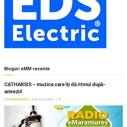
Bloguri eMM recente
CATHARSIS – muzica care îți dă ritmul după-
amiezii!
DE
EMARAMUREȘ
29 IULIE 2026
0