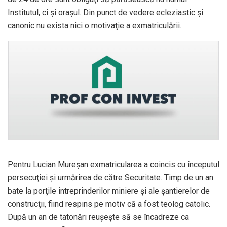
Institutul, ci şi oraşul. Din punct de vedere ecleziastic şi
canonic nu exista nici o motivaţie a exmatriculării.
Pentru Lucian Mureşan exmatricularea a coincis cu începutul
persecuţiei şi urmărirea de către Securitate. Timp de un an
bate la porţile intreprinderilor miniere şi ale şantierelor de
construcţii, fiind respins pe motiv că a fost teolog catolic.
După un an de tatonări reuşeşte să se încadreze ca