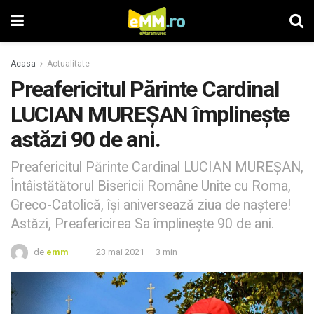
Acasa
Actualitate
Preafericitul Părinte Cardinal
LUCIAN MUREŞAN împlinește
astăzi 90 de ani.
Preafericitul Părinte Cardinal LUCIAN MUREŞAN,
Întâistătătorul Bisericii Române Unite cu Roma,
Greco-Catolică, își aniversează ziua de naștere!
Astăzi, Preafericirea Sa împlinește 90 de ani.
de
emm
23 mai 2021
3 min