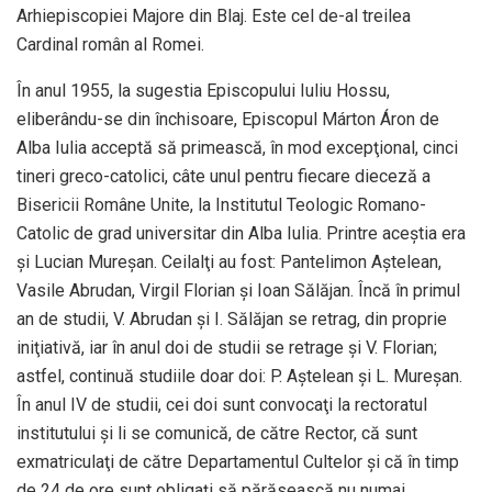
Arhiepiscopiei Majore din Blaj. Este cel de-al treilea
Cardinal român al Romei.
În anul 1955, la sugestia Episcopului Iuliu Hossu,
eliberându-se din închisoare, Episcopul Márton Áron de
Alba Iulia acceptă să primească, în mod excepţional, cinci
tineri greco-catolici, câte unul pentru fiecare dieceză a
Bisericii Române Unite, la Institutul Teologic Romano-
Catolic de grad universitar din Alba Iulia. Printre aceştia era
şi Lucian Mureşan. Ceilalţi au fost: Pantelimon Aştelean,
Vasile Abrudan, Virgil Florian şi Ioan Sălăjan. Încă în primul
an de studii, V. Abrudan şi I. Sălăjan se retrag, din proprie
iniţiativă, iar în anul doi de studii se retrage şi V. Florian;
astfel, continuă studiile doar doi: P. Aştelean şi L. Mureşan.
În anul IV de studii, cei doi sunt convocaţi la rectoratul
institutului şi li se comunică, de către Rector, că sunt
exmatriculaţi de către Departamentul Cultelor şi că în timp
de 24 de ore sunt obligaţi să părăsească nu numai