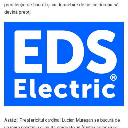
predilecţie de tineret şi cu deosebire de cei ce doreau să
devină preoţi.
Astăzi, Preafericitul cardinal Lucian Mureșan se bucură de
un mare prestigiu și multă dragoste, în fruntea celor șase