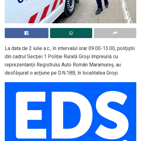
La data de 2 iulie a.c., în intervalul orar 09.00-13.00, polițiștii
din cadrul Secției 1 Poliție Rurală Groși împreună cu
reprezentanții Registrului Auto Român Maramureș, au
desfășurat o acțiune pe D.N.18B, în localitatea Groși.