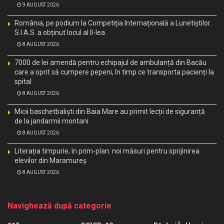
9 AUGUST 2026
România, pe podium la Competiția Internațională a Lunetiștilor.
S.I.A.S. a obținut locul al II-lea
8 AUGUST 2026
7000 de lei amendă pentru echipajul de ambulanță din Bacău
care a oprit să cumpere pepeni, în timp ce transporta pacienți la
spital
8 AUGUST 2026
Micii baschetbaliști din Baia Mare au primit lecții de siguranță
de la jandarmii montani
8 AUGUST 2026
Literația timpurie, în prim-plan: noi măsuri pentru sprijinirea
elevilor din Maramureș
8 AUGUST 2026
Navighează după categorie