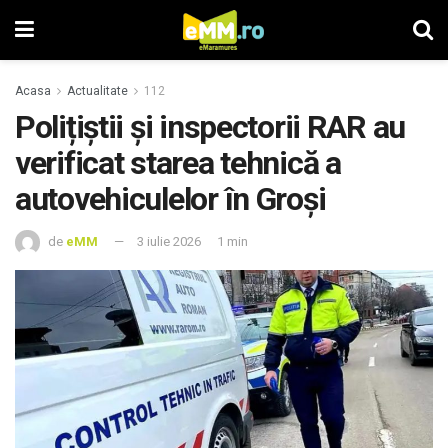
Acasa
Actualitate
112
Polițiștii și inspectorii RAR au
verificat starea tehnică a
autovehiculelor în Groși
de
eMM
3 iulie 2026
1 min