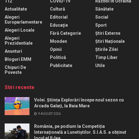
112
COVID-19
Război În Ucraina
Actualitate
Cultură
Sănătate
Alegeri
Editorial
Social
Europarlamentare
Educaţie
Sport
Alegeri Locale
Fără Categorie
Știri Externe
Alegeri
Monden
Știri Naționale
Prezidentiale
Opinii
Știrile Zilei
Anunturi
Politică
Timp Liber
Bloguri EMM
Publicitate
Utile
Chipuri De
Poveste
Stiri recente
Volei. Știința Explorări începe noul sezon cu
Arcada Galați, la Baia Mare
9 AUGUST 2026
România, pe podium la Competiția
Internațională a Lunetiștilor. S.I.A.S. a obținut
locul al II-lea