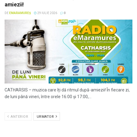
amiezii!
DE
EMARAMUREȘ
29 IULIE 2026
0
CATHARSIS – muzica care îți dă ritmul după-amiezii! În fiecare zi,
de luni până vineri, între orele 16:00 și 17:00,...
ANTERIOR
URMATOR