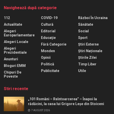
Navighează după categorie
112
COVID-19
Război În Ucraina
Actualitate
Cultură
Sănătate
Alegeri
Editorial
Social
Europarlamentare
Educaţie
Sport
Alegeri Locale
Fără Categorie
Știri Externe
Alegeri
Monden
Știri Naționale
Prezidentiale
Opinii
Știrile Zilei
Anunturi
Politică
Timp Liber
Bloguri EMM
Publicitate
Utile
Chipuri De
Poveste
Stiri recente
„101 Români – Reîntoarcerea” – Înapoi la
rădăcini, la casa lui Grigore Leșe din Stoiceni
7 AUGUST 2026