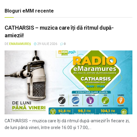
Bloguri eMM recente
CATHARSIS – muzica care îți dă ritmul după-
amiezii!
DE
EMARAMUREȘ
29 IULIE 2026
0
CATHARSIS – muzica care îți dă ritmul după-amiezii! În fiecare zi,
de luni până vineri, între orele 16:00 și 17:00,...