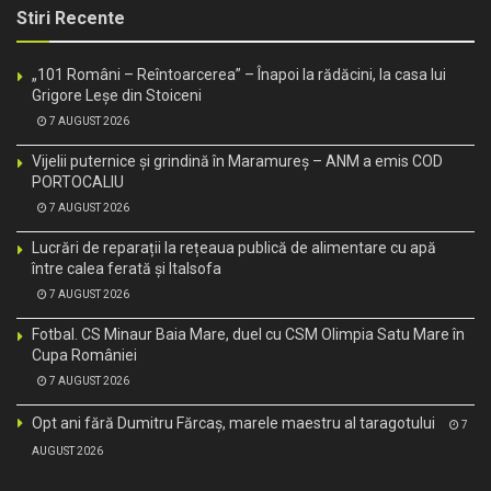
Stiri Recente
„101 Români – Reîntoarcerea” – Înapoi la rădăcini, la casa lui
Grigore Leșe din Stoiceni
7 AUGUST 2026
Vijelii puternice și grindină în Maramureș – ANM a emis COD
PORTOCALIU
7 AUGUST 2026
Lucrări de reparații la rețeaua publică de alimentare cu apă
între calea ferată și Italsofa
7 AUGUST 2026
Fotbal. CS Minaur Baia Mare, duel cu CSM Olimpia Satu Mare în
Cupa României
7 AUGUST 2026
Opt ani fără Dumitru Fărcaș, marele maestru al taragotului
7
AUGUST 2026