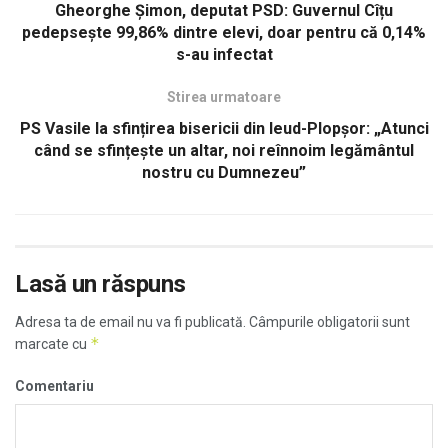
Gheorghe Șimon, deputat PSD: Guvernul Cîțu
pedepsește 99,86% dintre elevi, doar pentru că 0,14%
s-au infectat
Stirea urmatoare
PS Vasile la sfințirea bisericii din Ieud-Plopșor: „Atunci
când se sfințește un altar, noi reînnoim legământul
nostru cu Dumnezeu”
Lasă un răspuns
Adresa ta de email nu va fi publicată.
Câmpurile obligatorii sunt
*
marcate cu
Comentariu