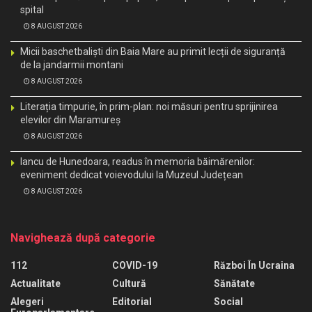
spital
8 AUGUST 2026
Micii baschetbaliști din Baia Mare au primit lecții de siguranță
de la jandarmii montani
8 AUGUST 2026
Literația timpurie, în prim-plan: noi măsuri pentru sprijinirea
elevilor din Maramureș
8 AUGUST 2026
Iancu de Hunedoara, readus în memoria băimărenilor:
eveniment dedicat voievodului la Muzeul Județean
8 AUGUST 2026
Navighează după categorie
112
COVID-19
Război În Ucraina
Actualitate
Cultură
Sănătate
Alegeri
Editorial
Social