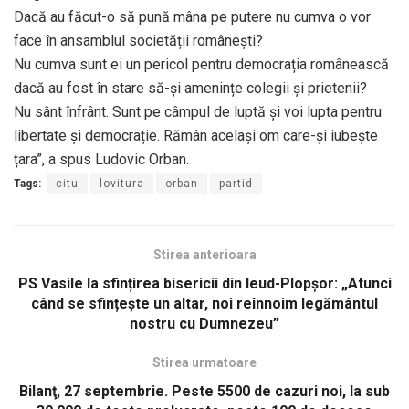
Dacă au făcut-o să pună mâna pe putere nu cumva o vor
face în ansamblul societății românești?
Nu cumva sunt ei un pericol pentru democrația românească
dacă au fost în stare să-și amenințe colegii și prietenii?
Nu sânt înfrânt. Sunt pe câmpul de luptă și voi lupta pentru
libertate și democrație. Rămân același om care-și iubește
țara”, a spus Ludovic Orban.
Tags:
citu
lovitura
orban
partid
Stirea anterioara
PS Vasile la sfințirea bisericii din Ieud-Plopșor: „Atunci
când se sfințește un altar, noi reînnoim legământul
nostru cu Dumnezeu”
Stirea urmatoare
Bilanţ, 27 septembrie. Peste 5500 de cazuri noi, la sub