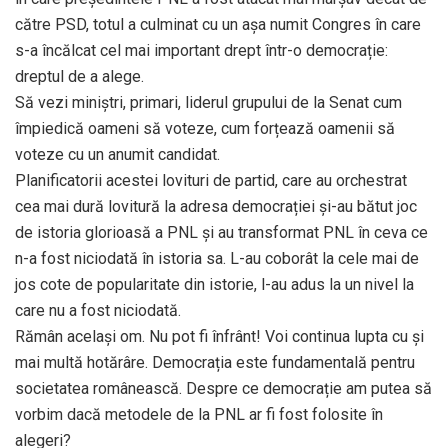
către PSD, totul a culminat cu un așa numit Congres în care
s-a încălcat cel mai important drept într-o democrație:
dreptul de a alege.
Să vezi miniștri, primari, liderul grupului de la Senat cum
împiedică oameni să voteze, cum forțează oamenii să
voteze cu un anumit candidat.
Planificatorii acestei lovituri de partid, care au orchestrat
cea mai dură lovitură la adresa democrației și-au bătut joc
de istoria glorioasă a PNL și au transformat PNL în ceva ce
n-a fost niciodată în istoria sa. L-au coborât la cele mai de
jos cote de popularitate din istorie, l-au adus la un nivel la
care nu a fost niciodată.
Rămân același om. Nu pot fi înfrânt! Voi continua lupta cu și
mai multă hotărâre. Democrația este fundamentală pentru
societatea românească. Despre ce democrație am putea să
vorbim dacă metodele de la PNL ar fi fost folosite în
alegeri?