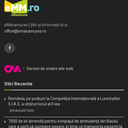
eMaramures | Știri și informații la zi
office@emaramures.ro
– Servicii de creare site web
Stiri Recente
România, pe podium la Competiția Internațională a Lunetiștilor.
S.I.A.S. a obținut locul al II-lea
8 AUGUST 2026
7000 de lei amendă pentru echipajul de ambulanță din Bacău
care a oprit să cumpere pepeni, în timp ce transporta pacienți la