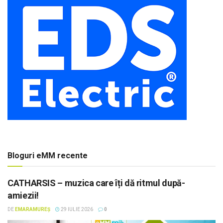
Bloguri eMM recente
CATHARSIS – muzica care îți dă ritmul după-
amiezii!
DE
EMARAMUREȘ
29 IULIE 2026
0