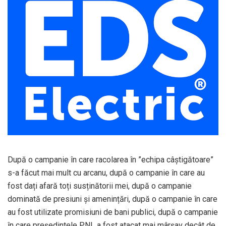
După o campanie în care racolarea în ”echipa câștigătoare”
s-a făcut mai mult cu arcanu, după o campanie în care au
fost dați afară toți susținătorii mei, după o campanie
dominată de presiuni și amenințări, după o campanie în care
au fost utilizate promisiuni de bani publici, după o campanie
în care președintele PNL a fost atacat mai mârșav decât de