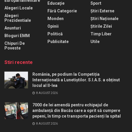
Europarlamentare
Educaţie
Sport
Alegeri Locale
Fără Categorie
Știri Externe
Alegeri
Monden
Știri Naționale
Prezidentiale
Opinii
Știrile Zilei
Anunturi
Politică
Timp Liber
Bloguri EMM
Publicitate
Utile
Chipuri De
Poveste
Stiri recente
România, pe podium la Competiția
Internațională a Lunetiștilor. S.I.A.S. a obținut
locul al II-lea
8 AUGUST 2026
7000 de lei amendă pentru echipajul de
ambulanță din Bacău care a oprit să cumpere
pepeni, în timp ce transporta pacienți la spital
8 AUGUST 2026