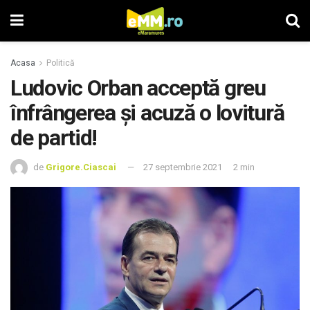
Acasa
Politică
Ludovic Orban acceptă greu
înfrângerea și acuză o lovitură
de partid!
de
Grigore.Ciascai
27 septembrie 2021
2 min