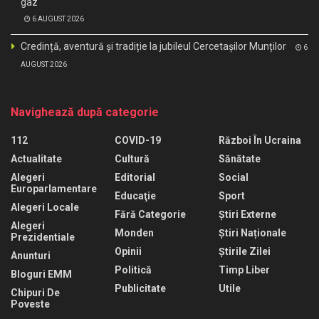
gaz
6 AUGUST 2026
Credință, aventură și tradiție la jubileul Cercetașilor Munților
6
AUGUST 2026
Navighează după categorie
112
COVID-19
Război În Ucraina
Actualitate
Cultură
Sănătate
Alegeri
Editorial
Social
Europarlamentare
Educaţie
Sport
Alegeri Locale
Fără Categorie
Știri Externe
Alegeri
Monden
Știri Naționale
Prezidentiale
Opinii
Știrile Zilei
Anunturi
Politică
Timp Liber
Bloguri EMM
Publicitate
Utile
Chipuri De
Poveste