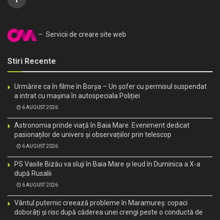
– Servicii de creare site web
Stiri Recente
Urmărire ca în filme în Borșa – Un șofer cu permisul suspendat
a intrat cu mașina în autospeciala Poliției
6 AUGUST 2026
Astronomia prinde viață în Baia Mare. Eveniment dedicat
pasionaților de univers și observațiilor prin telescop
6 AUGUST 2026
PS Vasile Bizău va sluji în Baia Mare și Ieud în Duminica a X-a
după Rusalii
6 AUGUST 2026
Vântul puternic creează probleme în Maramureș: copaci
doborâți și risc după căderea unei crengi peste o conductă de