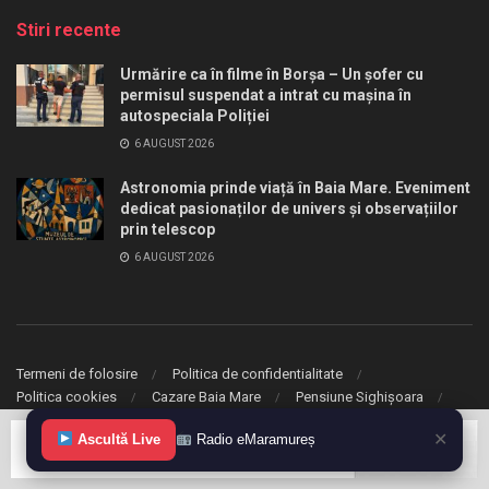
Stiri recente
Urmărire ca în filme în Borșa – Un șofer cu
permisul suspendat a intrat cu mașina în
autospeciala Poliției
6 AUGUST 2026
Astronomia prinde viață în Baia Mare. Eveniment
dedicat pasionaților de univers și observațiilor
prin telescop
6 AUGUST 2026
Termeni de folosire
Politica de confidentialitate
Politica cookies
Cazare Baia Mare
Pensiune Sighișoara
✕
Ascultă Live
Radio eMaramureș
© 2020 eMaramures. Toate drepturile rezervate.