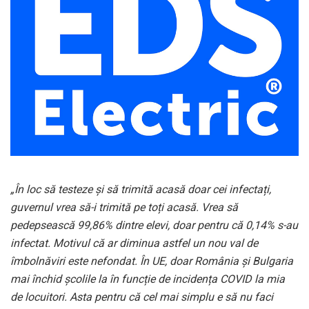
„În loc să testeze și să trimită acasă doar cei infectați,
guvernul vrea să-i trimită pe toți acasă. Vrea să
pedepsească 99,86% dintre elevi, doar pentru că 0,14% s-au
infectat. Motivul că ar diminua astfel un nou val de
îmbolnăviri este nefondat. În UE, doar România și Bulgaria
mai închid școlile la în funcție de incidența COVID la mia
de locuitori. Asta pentru că cel mai simplu e să nu faci