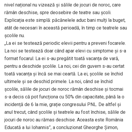
nivel național nu vizează și sălile de jocuri de noroc, care
rămân deschise, spre deosebire de teatre sau școli.
Explicația este simplă: păcănelele aduc bani mulți la buget,
atât de necesari în această perioadă, în timp ce teatrele sau
școlile nu.
„La ei se testează periodic elevii pentru a preveni focarele.
La noi se testează doar când apar elevi cu simptome și s-a
format focarul. La ei s-au pregătit toată vacanța de vară,
pentru a deschide școlile. La noi, cei din guvern s-au certat
toată vacanța și încă se mai ceartă. La ei, școlile se închid
ultimele și se deschid primele. La noi, când se închid
școlile, sălile de jocuri de noroc rămân deschise și tocmai
s-a decis că pot funcționa cu 50% din capacitate, până la o
incidență de 6 la mie, grație congresului PNL. De altfel și
anul trecut, când școlile și teatrele au fost închise, sălile de
jocuri de noroc au rămas deschise. Aceasta este România
Educată a lui Iohannis”, a concluzionat Gheorghe Șimon,