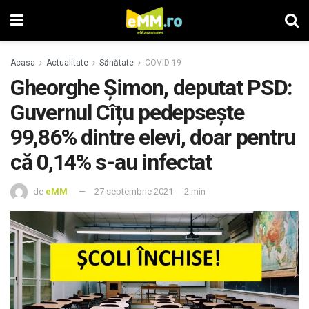
Acasa
Actualitate
Sănătate
COVID-19
Gheorghe Șimon, deputat PSD:
Guvernul Cîțu pedepsește
99,86% dintre elevi, doar pentru
că 0,14% s-au infectat
de
eMM
27 septembrie 2021
2 min