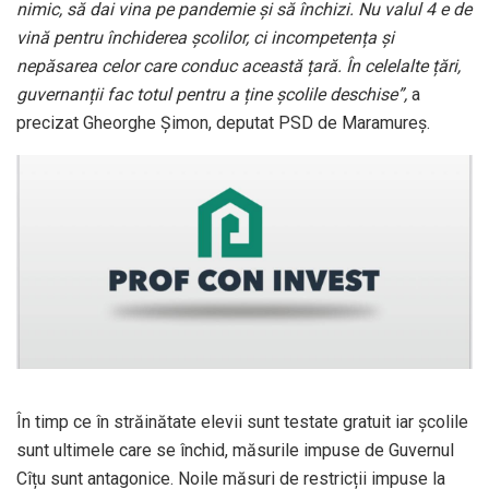
nimic, să dai vina pe pandemie și să închizi. Nu valul 4 e de
vină pentru închiderea școlilor, ci incompetența și
nepăsarea celor care conduc această țară. În celelalte țări,
guvernanții fac totul pentru a ține școlile deschise”,
a
precizat Gheorghe Șimon, deputat PSD de Maramureș.
În timp ce în străinătate elevii sunt testate gratuit iar școlile
sunt ultimele care se închid, măsurile impuse de Guvernul
Cîțu sunt antagonice. Noile măsuri de restricții impuse la