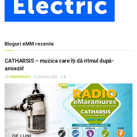
Bloguri eMM recente
CATHARSIS – muzica care îți dă ritmul după-
amiezii!
DE
EMARAMUREȘ
29 IULIE 2026
0