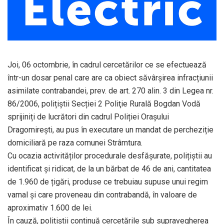
Joi, 06 octombrie, în cadrul cercetărilor ce se efectuează
într-un dosar penal care are ca obiect săvârșirea infracțiunii
asimilate contrabandei, prev. de art. 270 alin. 3 din Legea nr.
86/2006, polițiștii Secției 2 Poliţie Rurală Bogdan Vodă
sprijiniți de lucrători din cadrul Poliției Orașului
Dragomirești, au pus în executare un mandat de percheziție
domiciliară pe raza comunei Strâmtura.
Cu ocazia activităților procedurale desfășurate, polițiștii au
identificat și ridicat, de la un bărbat de 46 de ani, cantitatea
de 1.960 de țigări, produse ce trebuiau supuse unui regim
vamal şi care proveneau din contrabandă, în valoare de
aproximativ 1.600 de lei.
În cauză, polițiștii continuă cercetările sub supravegherea