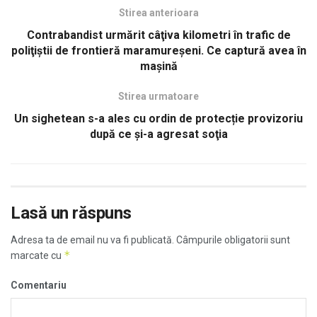
Stirea anterioara
Contrabandist urmărit câţiva kilometri în trafic de
poliţiştii de frontieră maramureşeni. Ce captură avea în
maşină
Stirea urmatoare
Un sighetean s-a ales cu ordin de protecție provizoriu
după ce şi-a agresat soţia
Lasă un răspuns
Adresa ta de email nu va fi publicată.
Câmpurile obligatorii sunt
*
marcate cu
Comentariu