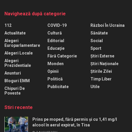
Navighează după categorie
112
COVID-19
Război În Ucraina
Actualitate
Cultură
Sănătate
Alegeri
Editorial
Social
Europarlamentare
Educaţie
Sport
Alegeri Locale
Fără Categorie
Știri Externe
Alegeri
Monden
Știri Naționale
Prezidentiale
Opinii
Știrile Zilei
Anunturi
Politică
Timp Liber
Bloguri EMM
Publicitate
Utile
Chipuri De
Poveste
Stiri recente
Prins pe moped, fără permis și cu 1,41 mg/l
alcool în aerul expirat, în Tisa