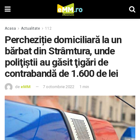
Acasa
Actualitate
112
Percheziție domiciliară la un
bărbat din Strâmtura, unde
poliţiştii au găsit ţigări de
contrabandă de 1.600 de lei
de
eMM
7 octombrie 2022
1 min