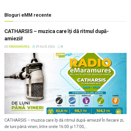
Bloguri eMM recente
CATHARSIS – muzica care îți dă ritmul după-
amiezii!
DE
EMARAMUREȘ
29 IULIE 2026
0
CATHARSIS – muzica care îți dă ritmul după-amiezii! În fiecare zi,
de luni până vineri, între orele 16:00 și 17:00,...