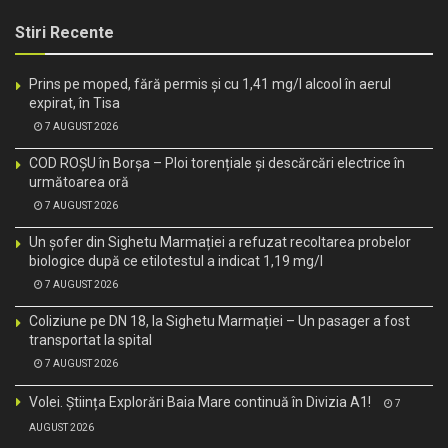
Stiri Recente
Prins pe moped, fără permis și cu 1,41 mg/l alcool în aerul
expirat, în Tisa
7 AUGUST 2026
COD ROȘU în Borșa – Ploi torențiale și descărcări electrice în
următoarea oră
7 AUGUST 2026
Un șofer din Sighetu Marmației a refuzat recoltarea probelor
biologice după ce etilotestul a indicat 1,19 mg/l
7 AUGUST 2026
Coliziune pe DN 18, la Sighetu Marmației – Un pasager a fost
transportat la spital
7 AUGUST 2026
Volei. Știința Explorări Baia Mare continuă în Divizia A1!
7
AUGUST 2026