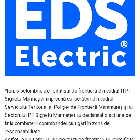
*Ieri, 6 octombrie a.c., polițiștii de frontieră din cadrul ITPF
Sighetu Marmației împreună cu lucrători din cadrul
Serviciului Teritorial al Poliției de Frontieră Maramureș și ai
Sectorului PF Sighetu Marmației au declanșat o acțiune pe
linia combaterii contrabandei cu țigări în zona de
responsabilitate.
Astfel, în jurul orei 16.30, politistii de frontieră au identificat