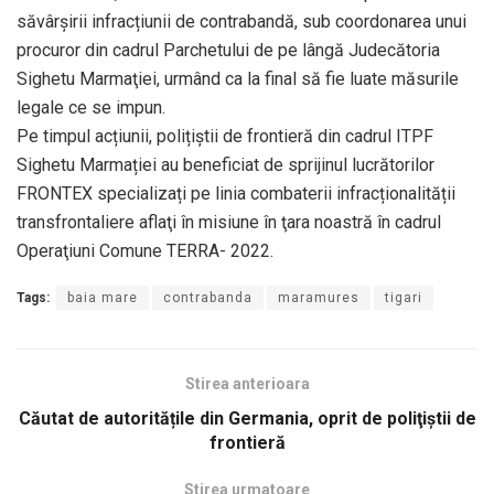
săvârșirii infracțiunii de contrabandă, sub coordonarea unui
procuror din cadrul Parchetului de pe lângă Judecătoria
Sighetu Marmaţiei, urmând ca la final să fie luate măsurile
legale ce se impun.
Pe timpul acțiunii, polițiștii de frontieră din cadrul ITPF
Sighetu Marmației au beneficiat de sprijinul lucrătorilor
FRONTEX specializați pe linia combaterii infracționalității
transfrontaliere aflaţi în misiune în ţara noastră în cadrul
Operaţiuni Comune TERRA- 2022.
Tags:
baia mare
contrabanda
maramures
tigari
Stirea anterioara
Căutat de autoritățile din Germania, oprit de poliţiştii de
frontieră
Stirea urmatoare