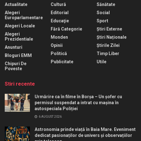
Actualitate
Cultură
Sănătate
Alegeri
Editorial
Social
Europarlamentare
Educaţie
Sport
Alegeri Locale
Fără Categorie
Știri Externe
Alegeri
Monden
Știri Naționale
Prezidentiale
Opinii
Știrile Zilei
Anunturi
Politică
Timp Liber
Bloguri EMM
Publicitate
Utile
Chipuri De
Poveste
Stiri recente
Urmărire ca în filme în Borșa – Un șofer cu
permisul suspendat a intrat cu mașina în
autospeciala Poliției
6 AUGUST 2026
Astronomia prinde viață în Baia Mare. Eveniment
dedicat pasionaților de univers și observațiilor