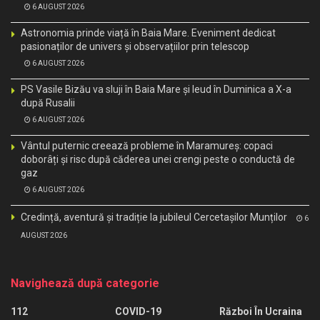
6 AUGUST 2026
Astronomia prinde viață în Baia Mare. Eveniment dedicat
pasionaților de univers și observațiilor prin telescop
6 AUGUST 2026
PS Vasile Bizău va sluji în Baia Mare și Ieud în Duminica a X-a
după Rusalii
6 AUGUST 2026
Vântul puternic creează probleme în Maramureș: copaci
doborâți și risc după căderea unei crengi peste o conductă de
gaz
6 AUGUST 2026
Credință, aventură și tradiție la jubileul Cercetașilor Munților
6
AUGUST 2026
Navighează după categorie
112
COVID-19
Război În Ucraina