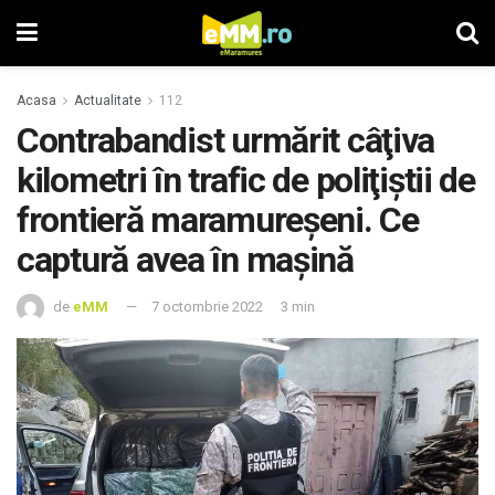
Acasa
Actualitate
112
Contrabandist urmărit câţiva
kilometri în trafic de poliţiştii de
frontieră maramureşeni. Ce
captură avea în maşină
de
eMM
7 octombrie 2022
3 min