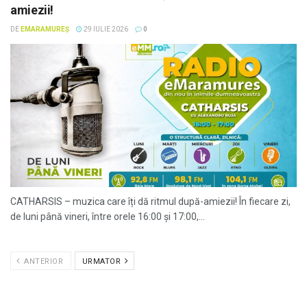
amiezii!
DE
EMARAMUREȘ
29 IULIE 2026
0
CATHARSIS – muzica care îți dă ritmul după-amiezii! În fiecare zi,
de luni până vineri, între orele 16:00 și 17:00,...
ANTERIOR
URMATOR