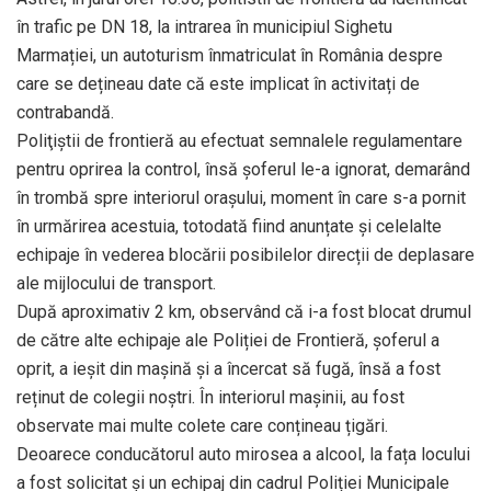
în trafic pe DN 18, la intrarea în municipiul Sighetu
Marmației, un autoturism înmatriculat în România despre
care se dețineau date că este implicat în activitați de
contrabandă.
Poliţiştii de frontieră au efectuat semnalele regulamentare
pentru oprirea la control, însă șoferul le-a ignorat, demarând
în trombă spre interiorul orașului, moment în care s-a pornit
în urmărirea acestuia, totodată fiind anunțate și celelalte
echipaje în vederea blocării posibilelor direcții de deplasare
ale mijlocului de transport.
După aproximativ 2 km, observând că i-a fost blocat drumul
de către alte echipaje ale Poliției de Frontieră, șoferul a
oprit, a ieșit din mașină și a încercat să fugă, însă a fost
reținut de colegii noștri. În interiorul mașinii, au fost
observate mai multe colete care conțineau țigări.
Deoarece conducătorul auto mirosea a alcool, la fața locului
a fost solicitat și un echipaj din cadrul Poliției Municipale