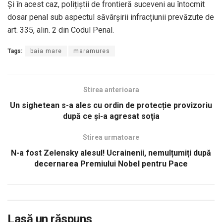
Și în acest caz, polițiștii de frontieră suceveni au întocmit
dosar penal sub aspectul săvârșirii infracțiunii prevăzute de
art. 335, alin. 2 din Codul Penal.
Tags:
baia mare
maramures
Stirea anterioara
Un sighetean s-a ales cu ordin de protecție provizoriu
după ce şi-a agresat soţia
Stirea urmatoare
N-a fost Zelensky alesul! Ucrainenii, nemulțumiți după
decernarea Premiului Nobel pentru Pace
Lasă un răspuns