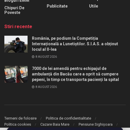
Bloguri EMM
Publicitate
Utile
Chipuri De
Poveste
Stiri recente
România, pe podium la Competiția
Internațională a Lunetiștilor. S.I.A.S. a obținut
locul al II-lea
8 AUGUST 2026
7000 de lei amendă pentru echipajul de
ambulanță din Bacău care a oprit să cumpere
pepeni, în timp ce transporta pacienți la spital
8 AUGUST 2026
Termeni de folosire
Politica de confidentialitate
Politica cookies
Cazare Baia Mare
Pensiune Sighișoara