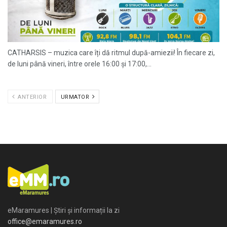
CATHARSIS – muzica care îți dă ritmul după-amiezii! În fiecare zi,
de luni până vineri, între orele 16:00 și 17:00,...
ANTERIOR
URMATOR
eMaramures | Știri și informații la zi
office@emaramures.ro