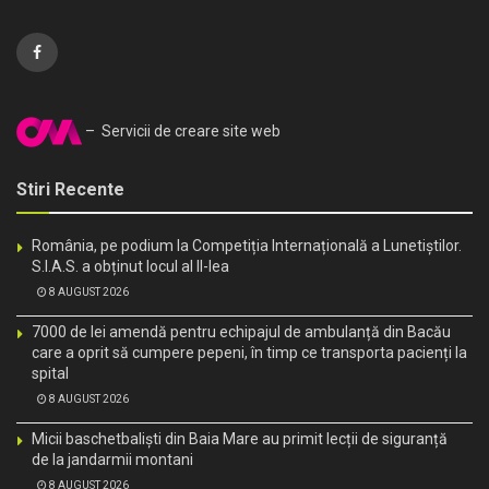
– Servicii de creare site web
Stiri Recente
România, pe podium la Competiția Internațională a Lunetiștilor.
S.I.A.S. a obținut locul al II-lea
8 AUGUST 2026
7000 de lei amendă pentru echipajul de ambulanță din Bacău
care a oprit să cumpere pepeni, în timp ce transporta pacienți la
spital
8 AUGUST 2026
Micii baschetbaliști din Baia Mare au primit lecții de siguranță
de la jandarmii montani
8 AUGUST 2026