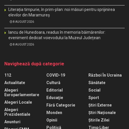
Literația timpurie, în prim-plan: noi măsuri pentru sprijinirea
elevilor din Maramureș
8 AUGUST 2026
Iancu de Hunedoara, readus în memoria băimărenilor:
eveniment dedicat voievodului la Muzeul Județean
8 AUGUST 2026
Navighează după categorie
112
COVID-19
Război În Ucraina
Actualitate
Cultură
Sănătate
Alegeri
Editorial
Social
Europarlamentare
Educaţie
Sport
Alegeri Locale
Fără Categorie
Știri Externe
Alegeri
Monden
Știri Naționale
Prezidentiale
Opinii
Știrile Zilei
Anunturi
Politică
Timp Liber