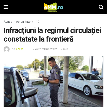
Acasa
Actualitate
112
Infracțiuni la regimul circulației
constatate la frontieră
de
eMM
7 octombrie 2022
2 min