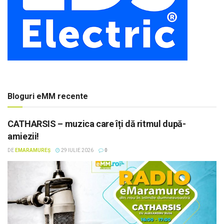
Bloguri eMM recente
CATHARSIS – muzica care îți dă ritmul după-
amiezii!
DE
EMARAMUREȘ
29 IULIE 2026
0