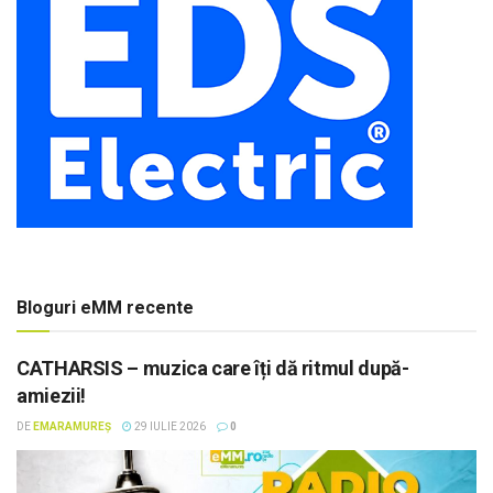
Bloguri eMM recente
CATHARSIS – muzica care îți dă ritmul după-
amiezii!
DE
EMARAMUREȘ
29 IULIE 2026
0