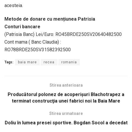
acesteia.
Metode de donare cu mențiunea Patrisia
Conturi bancare
(Patrisia Banc) Lei/Euro: RO45BRDE250SV20640482500
Cont mama ( Banc Claudia) :
RO78BRDE250SV31582392500
Tags:
baia mare
recea
romania
Stirea anterioara
Producătorul polonez de acoperişuri Blachotrapez a
terminat construcţia unei fabrici noi la Baia Mare
Stirea urmatoare
Doliu în lumea presei sportive. Bogdan Socol a decedat