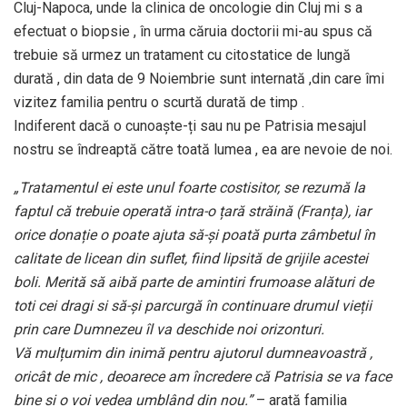
Cluj-Napoca, unde la clinica de oncologie din Cluj mi s a
efectuat o biopsie , în urma căruia doctorii mi-au spus că
trebuie să urmez un tratament cu citostatice de lungă
durată , din data de 9 Noiembrie sunt internată ,din care îmi
vizitez familia pentru o scurtă durată de timp .
Indiferent dacă o cunoaște-ți sau nu pe Patrisia mesajul
nostru se îndreaptă către toată lumea , ea are nevoie de noi.
„Tratamentul ei este unul foarte costisitor, se rezumă la
faptul că trebuie operată intra-o țară străină (Franța), iar
orice donație o poate ajuta să-și poată purta zâmbetul în
calitate de licean din suflet, fiind lipsită de grijile acestei
boli. Merită să aibă parte de amintiri frumoase alături de
toti cei dragi si să-și parcurgă în continuare drumul vieții
prin care Dumnezeu îl va deschide noi orizonturi.
Vă mulțumim din inimă pentru ajutorul dumneavoastră ,
oricât de mic , deoarece am încredere că Patrisia se va face
bine si o voi vedea umblând din nou.”
– arată familia