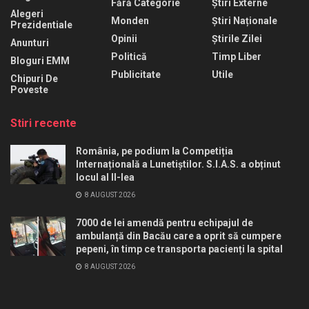
Fără Categorie
Știri Externe
Alegeri
Monden
Știri Naționale
Prezidentiale
Opinii
Știrile Zilei
Anunturi
Politică
Timp Liber
Bloguri EMM
Publicitate
Utile
Chipuri De
Poveste
Stiri recente
România, pe podium la Competiția
Internațională a Lunetiștilor. S.I.A.S. a obținut
locul al II-lea
8 AUGUST 2026
7000 de lei amendă pentru echipajul de
ambulanță din Bacău care a oprit să cumpere
pepeni, în timp ce transporta pacienți la spital
8 AUGUST 2026