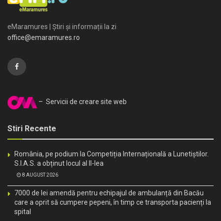
eMaramures | Știri și informații la zi
office@emaramures.ro
– Servicii de creare site web
Stiri Recente
România, pe podium la Competiția Internațională a Lunetiștilor.
S.I.A.S. a obținut locul al II-lea
8 AUGUST 2026
7000 de lei amendă pentru echipajul de ambulanță din Bacău
care a oprit să cumpere pepeni, în timp ce transporta pacienți la
spital