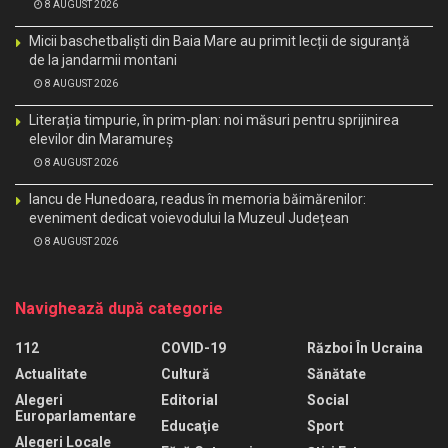
8 AUGUST 2026
Micii baschetbaliști din Baia Mare au primit lecții de siguranță
de la jandarmii montani
8 AUGUST 2026
Literația timpurie, în prim-plan: noi măsuri pentru sprijinirea
elevilor din Maramureș
8 AUGUST 2026
Iancu de Hunedoara, readus în memoria băimărenilor:
eveniment dedicat voievodului la Muzeul Județean
8 AUGUST 2026
Navighează după categorie
112
COVID-19
Război În Ucraina
Actualitate
Cultură
Sănătate
Alegeri
Editorial
Social
Europarlamentare
Educaţie
Sport
Alegeri Locale