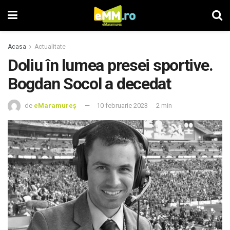
Acasa
Actualitate
Doliu în lumea presei sportive.
Bogdan Socol a decedat
de
eMaramureș
10 februarie 2023
2 min