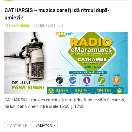
CATHARSIS – muzica care îți dă ritmul după-
amiezii!
DE
EMARAMUREȘ
29 IULIE 2026
0
CATHARSIS – muzica care îți dă ritmul după-amiezii! În fiecare zi,
de luni până vineri, între orele 16:00 și 17:00,...
ANTERIOR
URMATOR