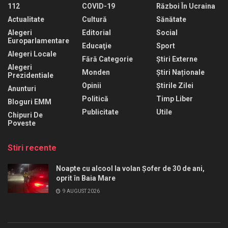
112
COVID-19
Război În Ucraina
Actualitate
Cultură
Sănătate
Alegeri
Editorial
Social
Europarlamentare
Educaţie
Sport
Alegeri Locale
Fără Categorie
Știri Externe
Alegeri
Monden
Știri Naționale
Prezidentiale
Opinii
Știrile Zilei
Anunturi
Politică
Timp Liber
Bloguri EMM
Publicitate
Utile
Chipuri De
Poveste
Stiri recente
Noapte cu alcool la volan Șofer de 30 de ani,
oprit în Baia Mare
9 AUGUST 2026