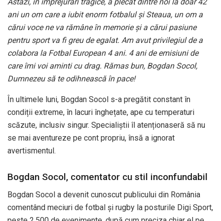
Astăzi, în împrejurări tragice, a plecat dintre noi la doar 42
ani un om care a iubit enorm fotbalul și Steaua, un om a
cărui voce ne va rămâne în memorie și a cărui pasiune
pentru sport va fi greu de egalat. Am avut privilegiul de a
colabora la Fotbal European 4 ani. 4 ani de emisiuni de
care îmi voi aminti cu drag. Rămas bun, Bogdan Socol,
Dumnezeu să te odihnească în pace!
În ultimele luni, Bogdan Socol s-a pregătit constant în
condiții extreme, în lacuri înghețate, ape cu temperaturi
scăzute, inclusiv singur. Specialiștii îl atenționaseră să nu
se mai aventureze pe cont propriu, însă a ignorat
avertismentul.
Bogdan Socol, comentator cu stil inconfundabil
Bogdan Socol a devenit cunoscut publicului din România
comentând meciuri de fotbal și rugby la posturile Digi Sport,
peste 2.500 de evenimente, după cum preciza chiar el pe