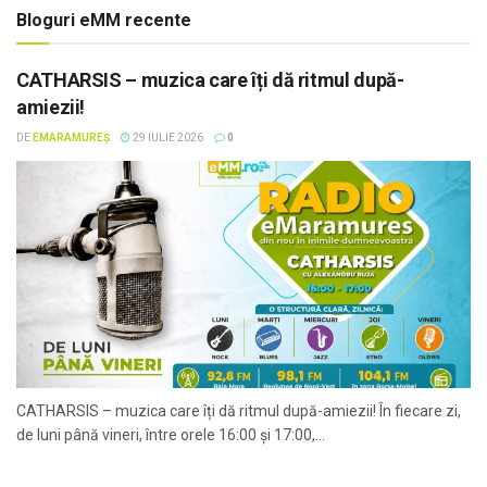
Bloguri eMM recente
CATHARSIS – muzica care îți dă ritmul după-
amiezii!
DE
EMARAMUREȘ
29 IULIE 2026
0
CATHARSIS – muzica care îți dă ritmul după-amiezii! În fiecare zi,
de luni până vineri, între orele 16:00 și 17:00,...