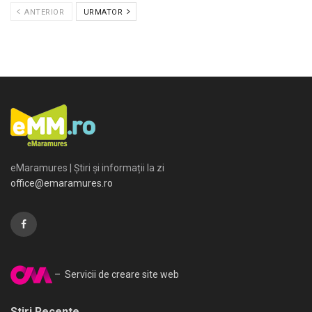
ANTERIOR
URMATOR
eMaramures | Știri și informații la zi
office@emaramures.ro
– Servicii de creare site web
Stiri Recente