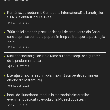
România, pe podium la Competiția Internațională a Lunetiștilor.
S.I.A.S. a obținut locul al II-lea
8 AUGUST 2026
7000 de lei amendă pentru echipajul de ambulanță din Bacău
care a oprit să cumpere pepeni, în timp ce transporta pacienți la
spital
8 AUGUST 2026
Micii baschetbaliști din Baia Mare au primit lecții de siguranță
de la jandarmii montani
8 AUGUST 2026
Literația timpurie, în prim-plan: noi măsuri pentru sprijinirea
elevilor din Maramureș
8 AUGUST 2026
Iancu de Hunedoara, readus în memoria băimărenilor:
eveniment dedicat voievodului la Muzeul Județean
8 AUGUST 2026