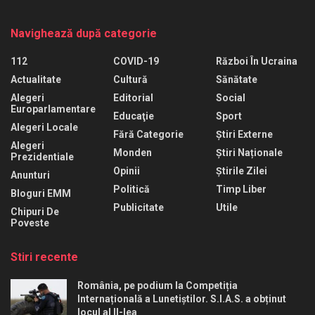
Navighează după categorie
112
COVID-19
Război În Ucraina
Actualitate
Cultură
Sănătate
Alegeri
Editorial
Social
Europarlamentare
Educaţie
Sport
Alegeri Locale
Fără Categorie
Știri Externe
Alegeri
Monden
Știri Naționale
Prezidentiale
Opinii
Știrile Zilei
Anunturi
Politică
Timp Liber
Bloguri EMM
Publicitate
Utile
Chipuri De
Poveste
Stiri recente
România, pe podium la Competiția
Internațională a Lunetiștilor. S.I.A.S. a obținut
locul al II-lea