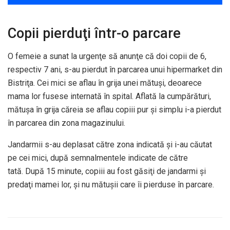
Copii pierduţi într-o parcare
O femeie a sunat la urgenţe să anunţe că doi copii de 6,
respectiv 7 ani, s-au pierdut în parcarea unui hipermarket din
Bistriţa. Cei mici se aflau în grija unei mătuşi, deoarece
mama lor fusese internată în spital. Aflată la cumpărături,
mătuşa în grija căreia se aflau copiii pur şi simplu i-a pierdut
în parcarea din zona magazinului.
Jandarmii s-au deplasat către zona indicată şi i-au căutat
pe cei mici, după semnalmentele indicate de către
tată. După 15 minute, copiii au fost găsiţi de jandarmi şi
predaţi mamei lor, şi nu mătuşii care îi pierduse în parcare.