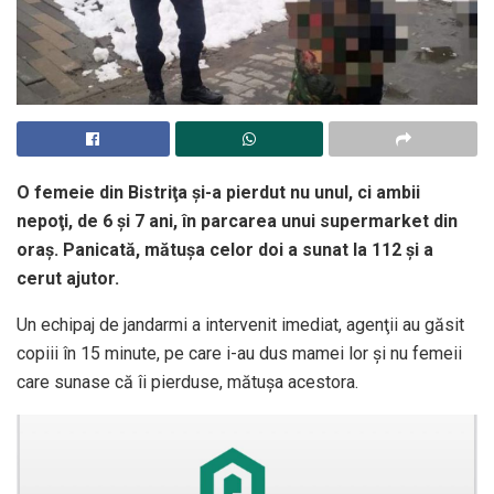
O femeie din Bistriţa şi-a pierdut nu unul, ci ambii
nepoţi, de 6 şi 7 ani, în parcarea unui supermarket din
oraş. Panicată, mătuşa celor doi a sunat la 112 şi a
cerut ajutor.
Un echipaj de jandarmi a intervenit imediat, agenţii au găsit
copiii în 15 minute, pe care i-au dus mamei lor şi nu femeii
care sunase că îi pierduse, mătuşa acestora.