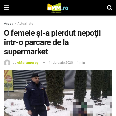
Acasa
Actualitate
O femeie şi-a pierdut nepoţii
într-o parcare de la
supermarket
de
eMaramureș
1 februarie 2020
1 min