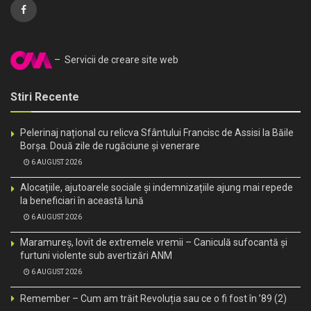
– Servicii de creare site web
Stiri Recente
Pelerinaj național cu relicva Sfântului Francisc de Assisi la Băile
Borșa. Două zile de rugăciune și venerare
6 AUGUST 2026
Alocațiile, ajutoarele sociale și indemnizațiile ajung mai repede
la beneficiari în această lună
6 AUGUST 2026
Maramureș, lovit de extremele vremii – Caniculă sufocantă și
furtuni violente sub avertizări ANM
6 AUGUST 2026
Remember – Cum am trăit Revoluția sau ce o fi fost în ’89 (2)