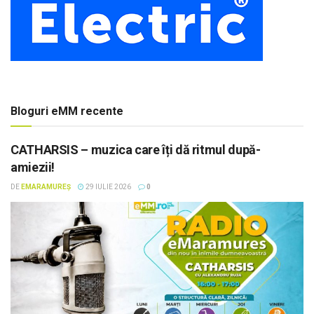
Bloguri eMM recente
CATHARSIS – muzica care îți dă ritmul după-
amiezii!
DE
EMARAMUREȘ
29 IULIE 2026
0