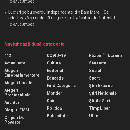
6 AUGUST 2026
Lucrări pe bulevardul Independenței din Baia Mare – Se
relochează o conductă de gaze, iar traficul poate fi afectat
6 AUGUST 2026
Navighează după categorie
112
COVID-19
Război În Ucraina
Actualitate
Cultură
Sănătate
Alegeri
Editorial
Social
Europarlamentare
Educaţie
Sport
Alegeri Locale
Fără Categorie
Știri Externe
Alegeri
Monden
Știri Naționale
Prezidentiale
Opinii
Știrile Zilei
Anunturi
Politică
Timp Liber
Bloguri EMM
Publicitate
Utile
Chipuri De
Poveste