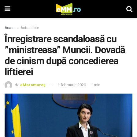
Acasa
Actualitate
Înregistrare scandaloasă cu
”ministreasa” Muncii. Dovadă
de cinism după concedierea
liftierei
de
eMaramureș
1 februarie 2020
1 min