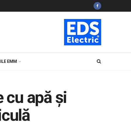
ILE EMM
e cu apă și
iculă