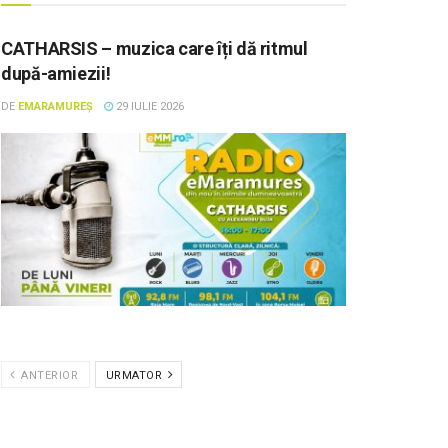
CATHARSIS – muzica care îți dă ritmul
după-amiezii!
DE
EMARAMUREȘ
29 IULIE 2026
ANTERIOR
URMATOR