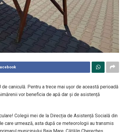
Facebook
de caniculă. Pentru a trece mai uşor de această perioadă
imărenii vor beneficia de apă dar și de asistență
culare! Colegii mei de la Direcția de Asistență Socială din
lele care urmează, asta după ce meteorologii au transmis
e primarul municipiului Baia Mare, Cătălin Cherecheş.