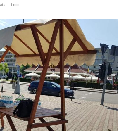
ate
1 min