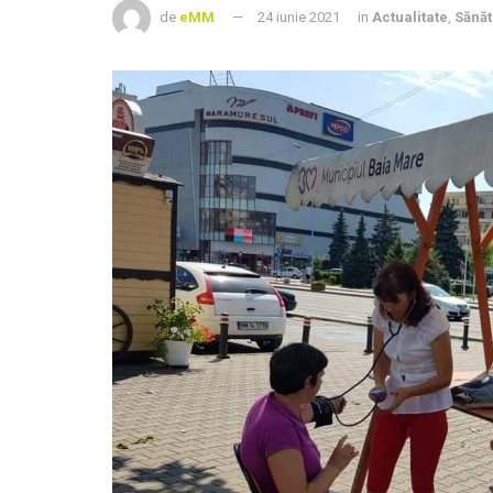
de
eMM
24 iunie 2021
in
Actualitate
,
Sănăt