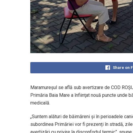
Share on 
Maramureşul se află sub avertizare de COD ROŞU 
Primăria Baia Mare a înfiinţat nouă puncte unde bă
medicală.
„Suntem alături de băimăreni și în perioadele cani
subordinea Primăriei vor fi prezenți în stradă, zi
avertizări cu privire la disconfortul termic”, spun