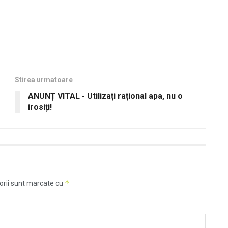
Stirea urmatoare
ANUNȚ VITAL - Utilizați rațional apa, nu o
irosiți!
*
orii sunt marcate cu