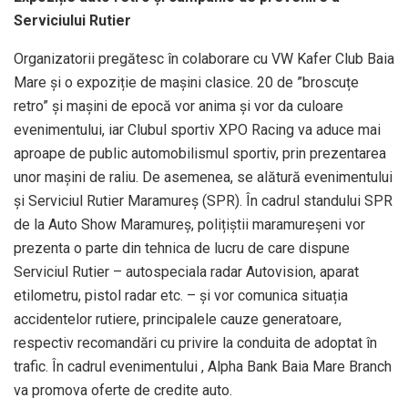
Serviciului Rutier
Organizatorii pregătesc în colaborare cu VW Kafer Club Baia
Mare și o expoziție de mașini clasice. 20 de ”broscuțe
retro” și mașini de epocă vor anima și vor da culoare
evenimentului, iar Clubul sportiv XPO Racing va aduce mai
aproape de public automobilismul sportiv, prin prezentarea
unor mașini de raliu. De asemenea, se alătură evenimentului
și Serviciul Rutier Maramureș (SPR). În cadrul standului SPR
de la Auto Show Maramureș, polițiștii maramureșeni vor
prezenta o parte din tehnica de lucru de care dispune
Serviciul Rutier – autospeciala radar Autovision, aparat
etilometru, pistol radar etc. – și vor comunica situația
accidentelor rutiere, principalele cauze generatoare,
respectiv recomandări cu privire la conduita de adoptat în
trafic. În cadrul evenimentului , Alpha Bank Baia Mare Branch
va promova oferte de credite auto.