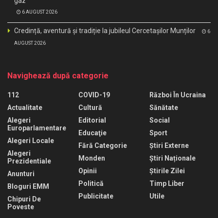
gaz
6 AUGUST 2026
Credință, aventură și tradiție la jubileul Cercetașilor Munților
6
AUGUST 2026
Navighează după categorie
112
COVID-19
Război În Ucraina
Actualitate
Cultură
Sănătate
Alegeri
Editorial
Social
Europarlamentare
Educaţie
Sport
Alegeri Locale
Fără Categorie
Știri Externe
Alegeri
Monden
Știri Naționale
Prezidentiale
Opinii
Știrile Zilei
Anunturi
Politică
Timp Liber
Bloguri EMM
Publicitate
Utile
Chipuri De
Poveste