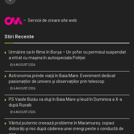
– Servicii de creare site web
Stiri Recente
Urmărire ca în filme în Borșa – Un șofer cu permisul suspendat
a intrat cu mașina în autospeciala Poliției
6 AUGUST 2026
Astronomia prinde viață în Baia Mare. Eveniment dedicat
pasionaților de univers și observațiilor prin telescop
6 AUGUST 2026
PS Vasile Bizău va sluji în Baia Mare și Ieud în Duminica a X-a
după Rusalii
6 AUGUST 2026
Vântul puternic creează probleme în Maramureș: copaci
doborâți și risc după căderea unei crengi peste o conductă de