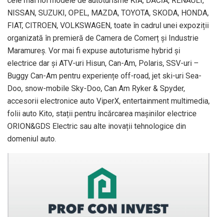
cele mai noi modele de autoturisme KIA, DACIA, RENAULT,
NISSAN, SUZUKI, OPEL, MAZDA, TOYOTA, SKODA, HONDA,
FIAT, CITROEN, VOLKSWAGEN, toate în cadrul unei expoziții
organizată în premieră de Camera de Comerț și Industrie
Maramureș. Vor mai fi expuse autoturisme hybrid și
electrice dar și ATV-uri Hisun, Can-Am, Polaris, SSV-uri –
Buggy Can-Am pentru experiențe off-road, jet ski-uri Sea-
Doo, snow-mobile Sky-Doo, Can Am Ryker & Spyder,
accesorii electronice auto ViperX, entertainment multimedia,
folii auto Kito, stații pentru încărcarea mașinilor electrice
ORION&GDS Electric sau alte inovații tehnologice din
domeniul auto.