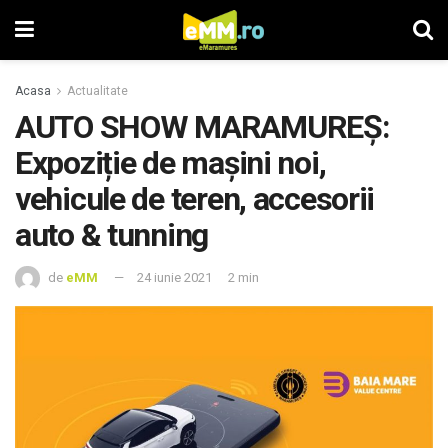
Acasa
Actualitate
AUTO SHOW MARAMUREȘ:
Expoziție de mașini noi,
vehicule de teren, accesorii
auto & tunning
de
eMM
24 iunie 2021
2 min