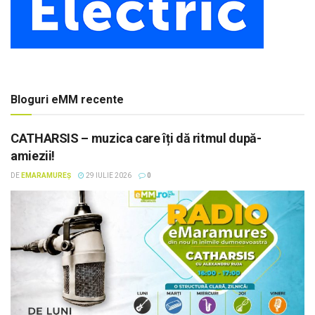
Bloguri eMM recente
CATHARSIS – muzica care îți dă ritmul după-
amiezii!
DE
EMARAMUREȘ
29 IULIE 2026
0