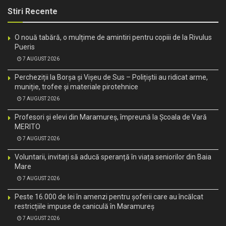
Stiri Recente
O nouă tabără, o mulțime de amintiri pentru copiii de la Rivulus
Pueris
7 AUGUST 2026
Percheziții la Borșa și Vișeu de Sus – Polițiștii au ridicat arme,
muniție, trofee și materiale pirotehnice
7 AUGUST 2026
Profesori și elevi din Maramureș, împreună la Școala de Vară
MERITO
7 AUGUST 2026
Voluntarii, invitați să aducă speranță în viața seniorilor din Baia
Mare
7 AUGUST 2026
Peste 16.000 de lei în amenzi pentru șoferii care au încălcat
restricțiile impuse de caniculă în Maramureș
7 AUGUST 2026