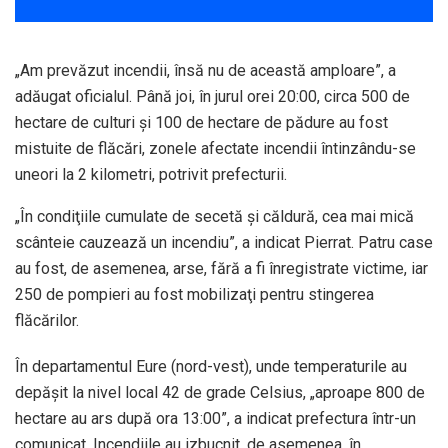
„Am prevăzut incendii, însă nu de această amploare”, a
adăugat oficialul. Până joi, în jurul orei 20:00, circa 500 de
hectare de culturi şi 100 de hectare de pădure au fost
mistuite de flăcări, zonele afectate incendii întinzându-se
uneori la 2 kilometri, potrivit prefecturii.
„În condiţiile cumulate de secetă şi căldură, cea mai mică
scânteie cauzează un incendiu”, a indicat Pierrat. Patru case
au fost, de asemenea, arse, fără a fi înregistrate victime, iar
250 de pompieri au fost mobilizaţi pentru stingerea
flăcărilor.
În departamentul Eure (nord-vest), unde temperaturile au
depăşit la nivel local 42 de grade Celsius, „aproape 800 de
hectare au ars după ora 13:00”, a indicat prefectura într-un
comunicat. Incendiile au izbucnit, de asemenea, în