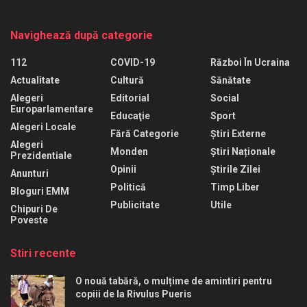
Navighează după categorie
112
COVID-19
Război În Ucraina
Actualitate
Cultură
Sănătate
Alegeri
Editorial
Social
Europarlamentare
Educaţie
Sport
Alegeri Locale
Fără Categorie
Știri Externe
Alegeri
Monden
Știri Naționale
Prezidentiale
Opinii
Știrile Zilei
Anunturi
Politică
Timp Liber
Bloguri EMM
Publicitate
Utile
Chipuri De
Poveste
Stiri recente
O nouă tabără, o mulțime de amintiri pentru
copiii de la Rivulus Pueris