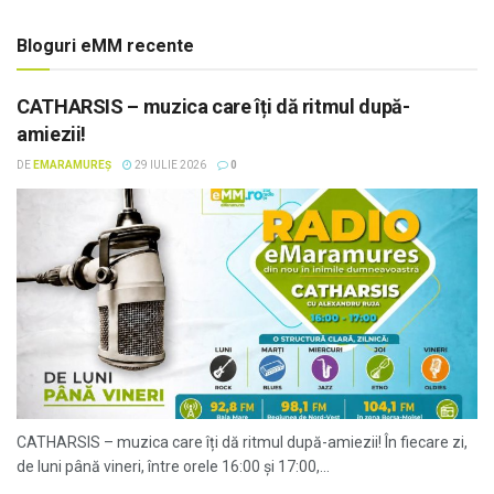
Bloguri eMM recente
CATHARSIS – muzica care îți dă ritmul după-
amiezii!
DE
EMARAMUREȘ
29 IULIE 2026
0
CATHARSIS – muzica care îți dă ritmul după-amiezii! În fiecare zi,
de luni până vineri, între orele 16:00 și 17:00,...