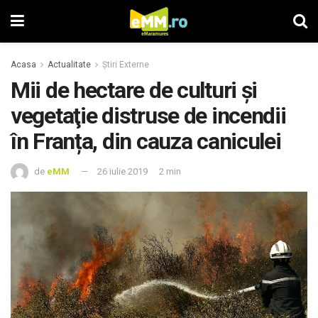
Acasa
Actualitate
Știri Externe
Mii de hectare de culturi şi
vegetaţie distruse de incendii
în Franța, din cauza caniculei
de
eMM
26 iulie 2019
2 min