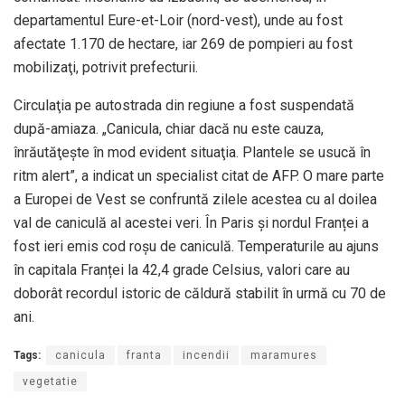
departamentul Eure-et-Loir (nord-vest), unde au fost
afectate 1.170 de hectare, iar 269 de pompieri au fost
mobilizaţi, potrivit prefecturii.
Circulaţia pe autostrada din regiune a fost suspendată
după-amiaza. „Canicula, chiar dacă nu este cauza,
înrăutăţeşte în mod evident situaţia. Plantele se usucă în
ritm alert”, a indicat un specialist citat de AFP. O mare parte
a Europei de Vest se confruntă zilele acestea cu al doilea
val de caniculă al acestei veri. În Paris și nordul Franței a
fost ieri emis cod roșu de caniculă. Temperaturile au ajuns
în capitala Franței la 42,4 grade Celsius, valori care au
doborât recordul istoric de căldură stabilit în urmă cu 70 de
ani.
Tags:
canicula
franta
incendii
maramures
vegetatie