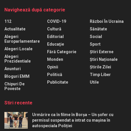
Navighează după categorie
112
COVID-19
Război În Ucraina
Actualitate
Cultură
Sănătate
Alegeri
Editorial
Social
Europarlamentare
Educaţie
Sport
Alegeri Locale
Fără Categorie
Știri Externe
Alegeri
Monden
Știri Naționale
Prezidentiale
Opinii
Știrile Zilei
Anunturi
Politică
Timp Liber
Bloguri EMM
Publicitate
Utile
Chipuri De
Poveste
Stiri recente
Urmărire ca în filme în Borșa – Un șofer cu
permisul suspendat a intrat cu mașina în
autospeciala Poliției