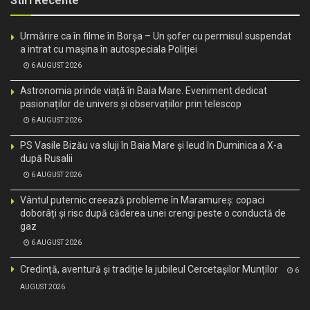
Stiri Recente
Urmărire ca în filme în Borșa – Un șofer cu permisul suspendat
a intrat cu mașina în autospeciala Poliției
6 AUGUST 2026
Astronomia prinde viață în Baia Mare. Eveniment dedicat
pasionaților de univers și observațiilor prin telescop
6 AUGUST 2026
PS Vasile Bizău va sluji în Baia Mare și Ieud în Duminica a X-a
după Rusalii
6 AUGUST 2026
Vântul puternic creează probleme în Maramureș: copaci
doborâți și risc după căderea unei crengi peste o conductă de
gaz
6 AUGUST 2026
Credință, aventură și tradiție la jubileul Cercetașilor Munților
6
AUGUST 2026