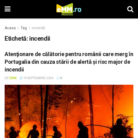
Acasa
Tag
incendii
Etichetă: incendii
Atenţionare de călătorie pentru românii care merg în
Portugalia din cauza stării de alertă și risc major de
incendii
DE
EMM
19 SEPTEMBRIE 2024
0