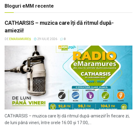
Bloguri eMM recente
CATHARSIS – muzica care îți dă ritmul după-
amiezii!
DE
EMARAMUREȘ
29 IULIE 2026
0
CATHARSIS – muzica care îți dă ritmul după-amiezii! În fiecare zi,
de luni până vineri, între orele 16:00 și 17:00,...