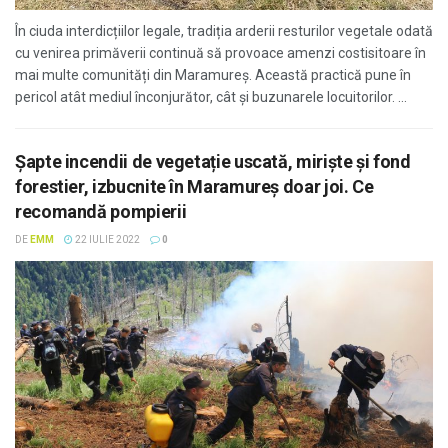
În ciuda interdicțiilor legale, tradiția arderii resturilor vegetale odată
cu venirea primăverii continuă să provoace amenzi costisitoare în
mai multe comunități din Maramureș. Această practică pune în
pericol atât mediul înconjurător, cât și buzunarele locuitorilor. ...
Şapte incendii de vegetație uscată, miriște și fond
forestier, izbucnite în Maramureş doar joi. Ce
recomandă pompierii
DE
EMM
22 IULIE 2022
0