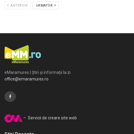
ANTERIOR
URMATOR
eMaramures | Știri și informații la zi
office@emaramures.ro
– Servicii de creare site web