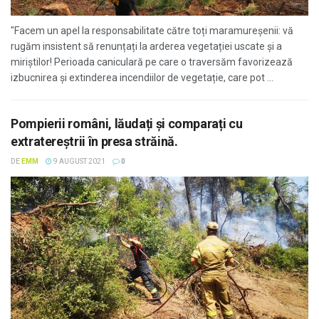
"Facem un apel la responsabilitate către toți maramureșenii: vă
rugăm insistent să renunțați la arderea vegetației uscate și a
miriștilor! Perioada caniculară pe care o traversăm favorizează
izbucnirea și extinderea incendiilor de vegetație, care pot ...
Pompierii români, lăudați și comparați cu
extratereștrii în presa străină.
DE
EMM
9 AUGUST 2021
0