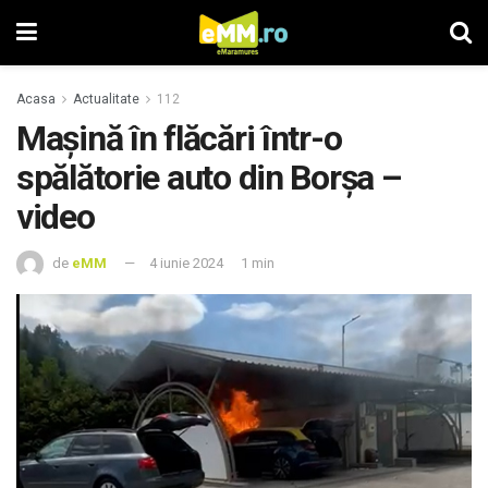
Acasa
Actualitate
112
Maşină în flăcări într-o
spălătorie auto din Borşa –
video
de
eMM
4 iunie 2024
1 min