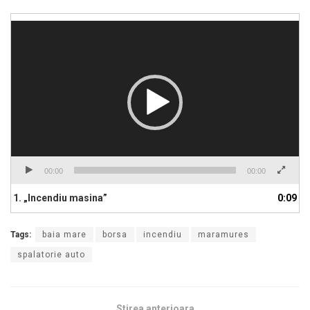
Player
video
00:00
00:00
1.
„Incendiu masina”
0:09
Tags:
baia mare
borsa
incendiu
maramures
spalatorie auto
Stirea anterioara