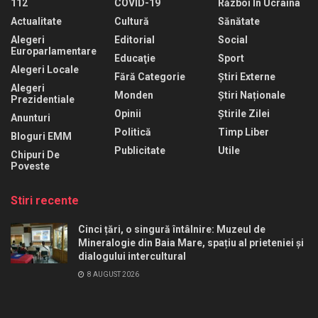
112
COVID-19
Război În Ucraina
Actualitate
Cultură
Sănătate
Alegeri
Editorial
Social
Europarlamentare
Educaţie
Sport
Alegeri Locale
Fără Categorie
Știri Externe
Alegeri
Monden
Știri Naționale
Prezidentiale
Opinii
Știrile Zilei
Anunturi
Politică
Timp Liber
Bloguri EMM
Publicitate
Utile
Chipuri De
Poveste
Stiri recente
Cinci țări, o singură întâlnire: Muzeul de
Mineralogie din Baia Mare, spațiu al prieteniei și
dialogului intercultural
8 AUGUST 2026