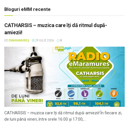
Bloguri eMM recente
CATHARSIS – muzica care îți dă ritmul după-
amiezii!
DE
EMARAMUREȘ
29 IULIE 2026
0
CATHARSIS – muzica care îți dă ritmul după-amiezii! În fiecare zi,
de luni până vineri, între orele 16:00 și 17:00,...