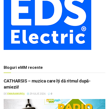
Bloguri eMM recente
CATHARSIS – muzica care îți dă ritmul după-
amiezii!
DE
EMARAMUREȘ
29 IULIE 2026
0