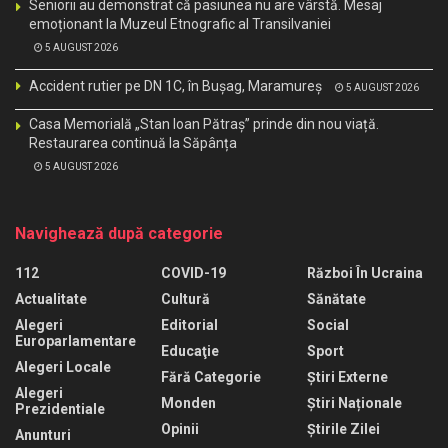
Seniorii au demonstrat că pasiunea nu are vârstă. Mesaj
emoționant la Muzeul Etnografic al Transilvaniei
5 AUGUST 2026
Accident rutier pe DN 1C, în Bușag, Maramureș
5 AUGUST 2026
Casa Memorială „Stan Ioan Pătraș” prinde din nou viață.
Restaurarea continuă la Săpânța
5 AUGUST 2026
Navighează după categorie
112
COVID-19
Război În Ucraina
Actualitate
Cultură
Sănătate
Alegeri
Editorial
Social
Europarlamentare
Educaţie
Sport
Alegeri Locale
Fără Categorie
Știri Externe
Alegeri
Monden
Știri Naționale
Prezidentiale
Opinii
Știrile Zilei
Anunturi