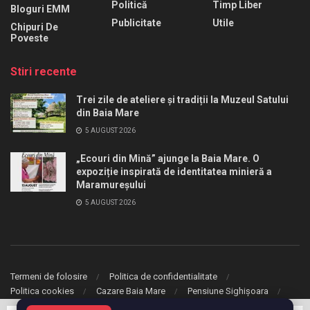
Politică
Timp Liber
Bloguri EMM
Publicitate
Utile
Chipuri De
Poveste
Stiri recente
Trei zile de ateliere și tradiții la Muzeul Satului
din Baia Mare
5 AUGUST 2026
„Ecouri din Mină” ajunge la Baia Mare. O
expoziție inspirată de identitatea minieră a
Maramureșului
5 AUGUST 2026
Termeni de folosire
Politica de confidentialitate
Politica cookies
Cazare Baia Mare
Pensiune Sighișoara