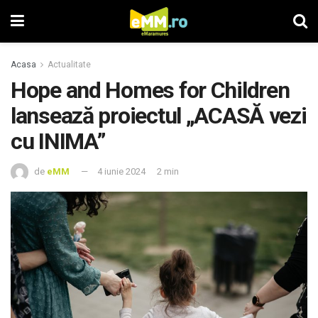
Acasa
Actualitate
Hope and Homes for Children
lansează proiectul „ACASĂ vezi
cu INIMA”
de
eMM
4 iunie 2024
2 min