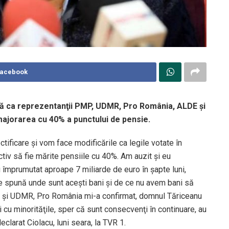
Facebook
ră ca reprezentanţii PMP, UDMR, Pro România, ALDE şi
majorarea cu 40% a punctului de pensie.
ctificare şi vom face modificările ca legile votate în
tiv să fie mărite pensiile cu 40%. Am auzit şi eu
 împrumutat aproape 7 miliarde de euro în şapte luni,
ne spună unde sunt aceşti bani şi de ce nu avem bani să
cât şi UDMR, Pro România mi-a confirmat, domnul Tăriceanu
 cu minorităţile, sper că sunt consecvenţi în continuare, au
eclarat Ciolacu, luni seara, la TVR 1.