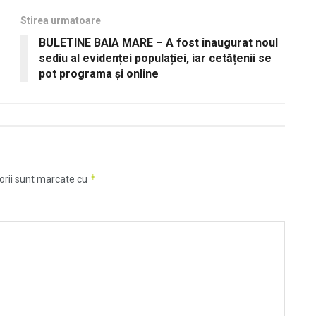
Stirea urmatoare
BULETINE BAIA MARE – A fost inaugurat noul
sediu al evidenței populației, iar cetățenii se
pot programa și online
*
orii sunt marcate cu