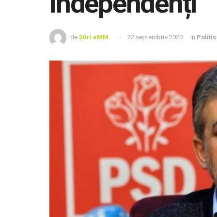
independenți
de
Știri eMM
22 septembrie 2020
in
Politic