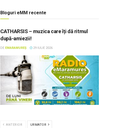
Bloguri eMM recente
CATHARSIS – muzica care îți dă ritmul
după-amiezii!
DE
EMARAMUREȘ
29 IULIE 2026
ANTERIOR
URMATOR