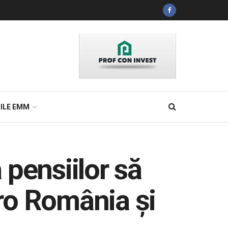
ILE EMM
pensiilor să
ro România și