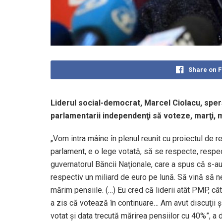
Share on 
Liderul social-democrat, Marcel Ciolacu, spe
parlamentarii independenţi să voteze, marţi, 
„Vom intra mâine în plenul reunit cu proiectul de re
parlament, e o lege votată, să se respecte, respec
guvernatorul Băncii Naţionale, care a spus că s-au
respectiv un miliard de euro pe lună. Să vină să 
mărim pensiile. (…) Eu cred că liderii atât PMP, 
a zis că votează în continuare… Am avut discuţii şi
votat şi data trecută mărirea pensiilor cu 40%”, a d