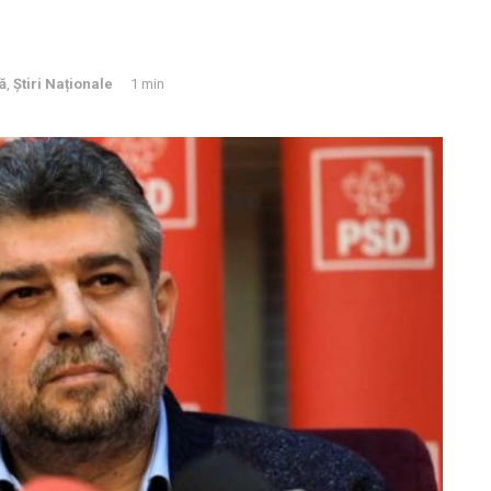
ă
,
Știri Naționale
1 min