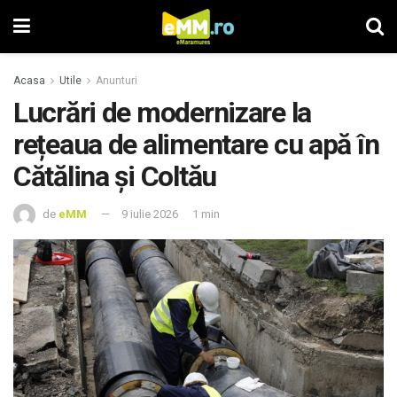
Acasa
Utile
Anunturi
Lucrări de modernizare la
rețeaua de alimentare cu apă în
Cătălina și Coltău
de
eMM
9 iulie 2026
1 min