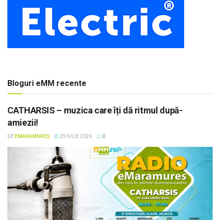
Bloguri eMM recente
CATHARSIS – muzica care îți dă ritmul după-
amiezii!
DE
EMARAMUREȘ
29 IULIE 2026
0