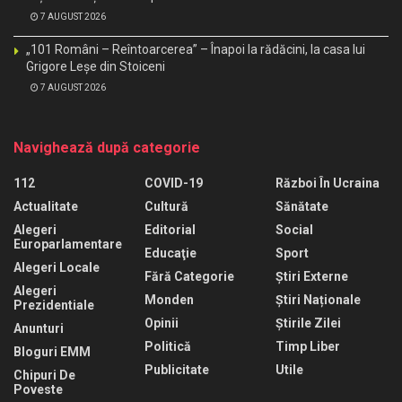
7 AUGUST 2026
„101 Români – Reîntoarcerea” – Înapoi la rădăcini, la casa lui
Grigore Leșe din Stoiceni
7 AUGUST 2026
Navighează după categorie
112
COVID-19
Război În Ucraina
Actualitate
Cultură
Sănătate
Alegeri
Editorial
Social
Europarlamentare
Educaţie
Sport
Alegeri Locale
Fără Categorie
Știri Externe
Alegeri
Monden
Știri Naționale
Prezidentiale
Opinii
Știrile Zilei
Anunturi
Politică
Timp Liber
Bloguri EMM
Publicitate
Utile
Chipuri De
Poveste