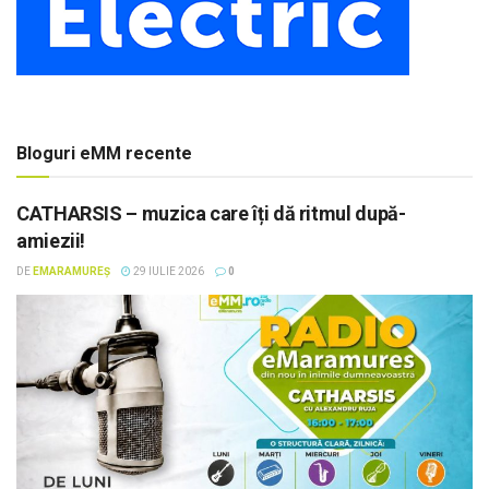
Bloguri eMM recente
CATHARSIS – muzica care îți dă ritmul după-
amiezii!
DE
EMARAMUREȘ
29 IULIE 2026
0