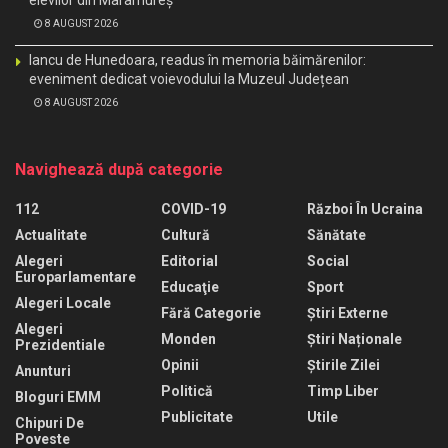
elevilor din Maramureș
8 AUGUST 2026
Iancu de Hunedoara, readus în memoria băimărenilor:
eveniment dedicat voievodului la Muzeul Județean
8 AUGUST 2026
Navighează după categorie
112
COVID-19
Război În Ucraina
Actualitate
Cultură
Sănătate
Alegeri
Editorial
Social
Europarlamentare
Educaţie
Sport
Alegeri Locale
Fără Categorie
Știri Externe
Alegeri
Monden
Știri Naționale
Prezidentiale
Opinii
Știrile Zilei
Anunturi
Politică
Timp Liber
Bloguri EMM
Publicitate
Utile
Chipuri De
Poveste