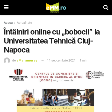
Acasa
Actualitate
Întâlniri online cu „bobocii” la
Universitatea Tehnică Cluj-
Napoca
de
eMaramureș
11 septembrie 2021
1 min