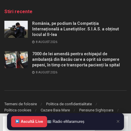
Stiri recente
România, pe podium la Competiția
Internațională a Lunetiștilor. S.I.A.S. a obținut
locul al II-lea
8 AUGUST 2026
7000 de lei amendă pentru echipajul de
ambulanță din Bacău care a oprit să cumpere
pepeni, în timp ce transporta pacienți la spital
8 AUGUST 2026
Termeni de folosire
Politica de confidentialitate
Politica cookies
Cazare Baia Mare
Pensiune Sighișoara
✕
© 2020 eMaramures. Toate drepturile rezervate.
Ascultă Live
Radio eMaramureș