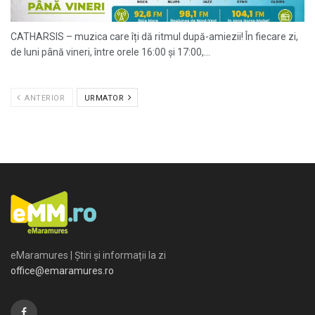
CATHARSIS – muzica care îți dă ritmul după-amiezii! În fiecare zi,
de luni până vineri, între orele 16:00 și 17:00,...
ANTERIOR
URMATOR
eMaramures | Știri și informații la zi
office@emaramures.ro