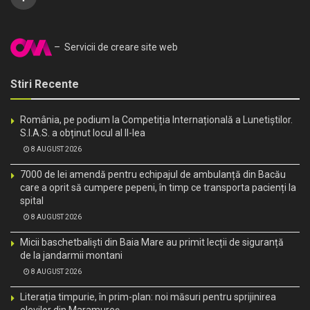
– Servicii de creare site web
Stiri Recente
România, pe podium la Competiția Internațională a Lunetiștilor.
S.I.A.S. a obținut locul al II-lea
8 AUGUST 2026
7000 de lei amendă pentru echipajul de ambulanță din Bacău
care a oprit să cumpere pepeni, în timp ce transporta pacienți la
spital
8 AUGUST 2026
Micii baschetbaliști din Baia Mare au primit lecții de siguranță
de la jandarmii montani
8 AUGUST 2026
Literația timpurie, în prim-plan: noi măsuri pentru sprijinirea