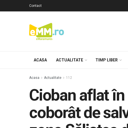
Contact
ACASA
ACTUALITATE
TIMP LIBER
Acasa
Actualitate
112
Cioban aflat î
coborât de salv