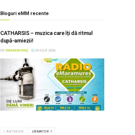
Bloguri eMM recente
CATHARSIS – muzica care îți dă ritmul
după-amiezii!
DE
EMARAMUREȘ
29 IULIE 2026
ANTERIOR
URMATOR