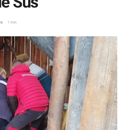
de Sus
te
1 min