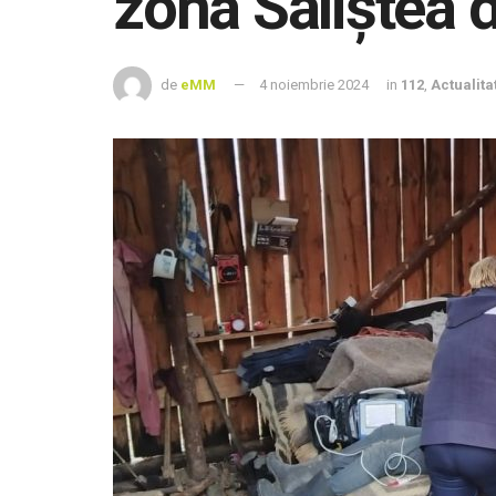
zona Săliștea 
de
eMM
4 noiembrie 2024
in
112
,
Actualita