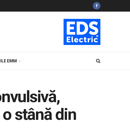
ILE EMM
nvulsivă,
 o stână din