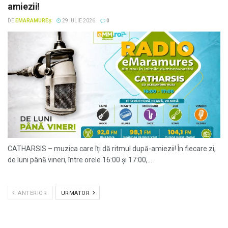
amiezii!
DE
EMARAMUREȘ
29 IULIE 2026
0
CATHARSIS – muzica care îți dă ritmul după-amiezii! În fiecare zi,
de luni până vineri, între orele 16:00 și 17:00,...
ANTERIOR
URMATOR