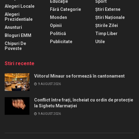
Educaţie
Sport
Alegeri Locale
Fără Categorie
Știri Externe
Alegeri
Monden
Știri Naționale
Prezidentiale
Opinii
Știrile Zilei
Anunturi
Politică
Timp Liber
Bloguri EMM
Publicitate
Utile
Chipuri De
Poveste
Stiri recente
Viitorul Minaur se formează în cantonament
9 AUGUST 2026
Conflict între frați, încheiat cu ordin de protecție
la Sighetu Marmației
9 AUGUST 2026