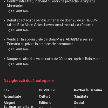
Conflict între frați, încheiat cu ordin de protecție la Sighetu
Marmației
9 AUGUST 2026
Debut spectaculos pentru un tânăr de doar 20 de ani la CSM
Știința Baia Mare. Salesi Havea, omul meciului cu Dinamo
9 AUGUST 2026
Verificări la eco-insulele din Baia Mare. ADIGIDM a sesizat
Primăria cu privire la problemele constatate
9 AUGUST 2026
Noapte cu alcool la volan Șofer de 30 de ani, oprit în Baia Mare
9 AUGUST 2026
Navighează după categorie
112
COVID-19
Război În Ucraina
Actualitate
Cultură
Sănătate
Alegeri
Editorial
Social
Europarlamentare