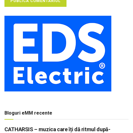
Bloguri eMM recente
CATHARSIS – muzica care îți dă ritmul după-