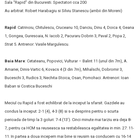
Sala “Rapid” din Bucuresti. Spectatori cca 200
Au arbitrat: Robert Harabagiu si Silviu Stanescu (ambii din Moreni)
Rapid
: Catrinoiu, Chitulescu, Cruceanu 10, Danciu, Dinu 4, Doica 4, Geana
1, Gongea, Guresoaia, N. Iacob 2, Pacuraru Dobrin 3, Paval 2, Popa 2,
Strat 5. Antrenor: Vasile Margulescu.
Baia Mare
: Cetateanu, Popovici, Vulturar – Balint 11 (unul din 7m), A.
Amariei, Dinis-Vartic 6, Kovacs 4 (3 din 7m), Mihalschi, Dobromir 3,
Buceschi 3, Rudics 3, Nechita-Stoica, Osan, Pomohaci. Antrenori: Ioan
Baban si Costica Buceschi
Meciul cu Rapid a fost echilibrat de la inceput la sfarsit. Gazdele au
condus la inceput: 2-1 (4), 4-3 (8) si s-a desprins pentru o scurta
perioada de timp la 3 goluri: 7-4 (13’). Cinci minute mai tarziu era deja 8-
7, pentru ca HCM sa reuseasca sa restabileasca egalitatea in min. 27: 11-
11. In partea a doua incepem mai bine si reusim sa conducem cu 16-14