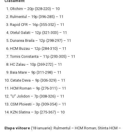
Clasament
1. Oltchim – 20p (328-220) – 10
2. Rulmentul – 19p (396-285) – 11
3. Rapid CFR – 16p (355-352) – 11
4. Otelul Galati – 12p (321-303) – 11
5. Dunarea Braila – 12p (298-297) – 11
6. HCM Buzau – 12p (284-310) – 11
7. Tomis Constanta – 11p (293-305) – 11
8. HC Zalau – 10p (269-272) – 11
9. Baia Mare – 9p (311-298) – 11
10. Cetate Deva – 9p (306-329) – 11
11. HCM Roman – 9p (276-311) – 11
12. “U” Jolidon – 7p (308-326) – 11
13. CSM Ploiesti – 3p (309-354) – 11
14. KZN Slatina – 3p (275-367) – 10
Etapa viitoare
(18 ianuarie): Rulmentul – HCM Roman; Stiinta HCM –