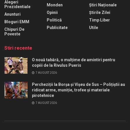
Alegeri
Monden
Știri Naționale
Prezidentiale
Opinii
Știrile Zilei
Anunturi
Politică
Timp Liber
Bloguri EMM
Publicitate
Utile
Chipuri De
Poveste
Stiri recente
O nouă tabără, o mulțime de amintiri pentru
copiii de la Rivulus Pueris
7 AUGUST 2026
Percheziții la Borșa și Vișeu de Sus – Polițiștii au
ridicat arme, muniție, trofee și materiale
pirotehnice
7 AUGUST 2026