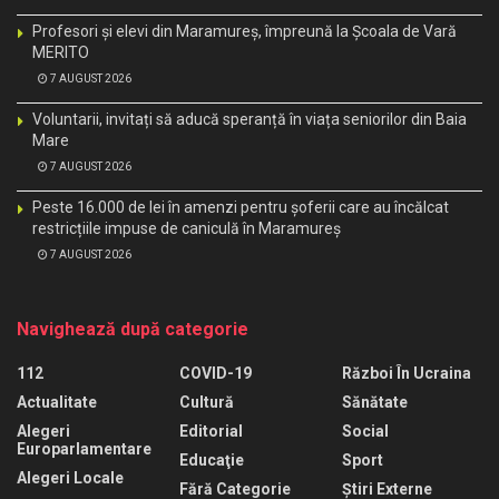
Profesori și elevi din Maramureș, împreună la Școala de Vară
MERITO
7 AUGUST 2026
Voluntarii, invitați să aducă speranță în viața seniorilor din Baia
Mare
7 AUGUST 2026
Peste 16.000 de lei în amenzi pentru șoferii care au încălcat
restricțiile impuse de caniculă în Maramureș
7 AUGUST 2026
Navighează după categorie
112
COVID-19
Război În Ucraina
Actualitate
Cultură
Sănătate
Alegeri
Editorial
Social
Europarlamentare
Educaţie
Sport
Alegeri Locale
Fără Categorie
Știri Externe