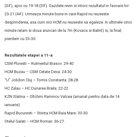
(34’), apoi cu 19-18 (39’). Gazdele revin si intorc rezultatul in favoare lor:
23-21 (44’). Urmeaza minute bune in care Rapid nu reuseste
desprinderea, asa cum nici HCM nu reuseste sa egaleze. In ultimele cinci
minute ratam si doua aruncari de la 7m (Kovacs si Balint) si, la final,
pierdem cu 33-30.
Rezultatele etapei a 11-a
:
CSM Ploiesti – Rulmentul Brasov: 29-40
HCM Buzau – CSM Cetate Deva: 24-30
“U” Jolidon Cluj – Tomis Constanta: 28-28
HC Zalau – HC Dunarea Braila: 22-22
KZN Slatina – Oltchim Ramnicu Valcea (amanat pentru data de 14
ianuarie)
Rapid Bucuresti – Stiinta HCM Baia Mare: 33-30
Otelul Galati – HCM Roman: 36-27.