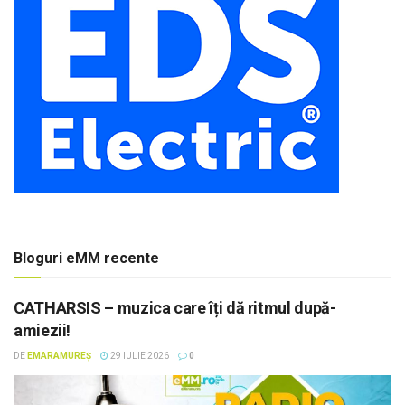
Bloguri eMM recente
CATHARSIS – muzica care îți dă ritmul după-
amiezii!
DE
EMARAMUREȘ
29 IULIE 2026
0