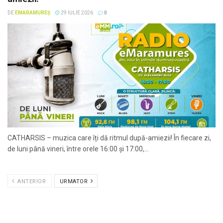
DE
EMARAMUREȘ
29 IULIE 2026
0
CATHARSIS – muzica care îți dă ritmul după-amiezii! În fiecare zi,
de luni până vineri, între orele 16:00 și 17:00,...
ANTERIOR
URMATOR