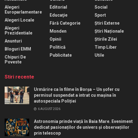
Alegeri
Editorial
Social
Europarlamentare
Educaţie
Sport
Alegeri Locale
Fără Categorie
Știri Externe
Alegeri
Monden
Știri Naționale
Prezidentiale
Opinii
Știrile Zilei
Anunturi
Politică
Timp Liber
Bloguri EMM
Publicitate
Utile
Chipuri De
Poveste
Stiri recente
Urmărire ca în filme în Borșa – Un șofer cu
permisul suspendat a intrat cu mașina în
autospeciala Poliției
6 AUGUST 2026
Astronomia prinde viață în Baia Mare. Eveniment
dedicat pasionaților de univers și observațiilor
prin telescop