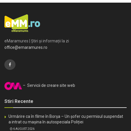
eMaramures | Știri și informații la zi
office@emaramures.ro
– Servicii de creare site web
Stiri Recente
Urmărire ca în filme în Borșa – Un șofer cu permisul suspendat
a intrat cu mașina în autospeciala Poliției
6 AUGUST 2026