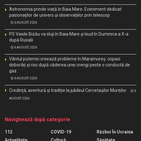
Astronomia prinde viață în Baia Mare. Eveniment dedicat
pasionaților de univers și observațiilor prin telescop
6 AUGUST 2026
PS Vasile Bizău va sluji în Baia Mare și Ieud în Duminica a X-a
după Rusalii
6 AUGUST 2026
Vântul puternic creează probleme în Maramureș: copaci
doborâți și risc după căderea unei crengi peste o conductă de
gaz
6 AUGUST 2026
Credință, aventură și tradiție la jubileul Cercetașilor Munților
6
AUGUST 2026
Navighează după categorie
112
COVID-19
Război În Ucraina
Actualitate
Cultură
Sănătate