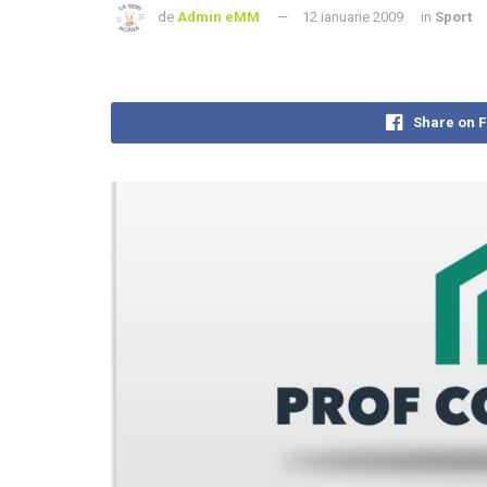
de
Admin eMM
12 ianuarie 2009
in
Sport
Share on 