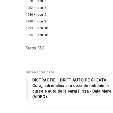
1978 – locul 7
1982 – locul 5
1986 – locul 9
1990 – locul 3
1993 – locul 10
1995 – locul 10
Sursa: M.G.
Stirea anterioara
DISTRACTIE – DRIFT AUTO PE GHEATA –
Curaj, adrenalina si o doza de nebunie in
cursele auto de la baraj Firiza - Baia Mare
(VIDEO)