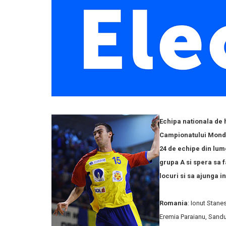
Echipa nationala de 
Campionatului Mondia
24 de echipe din lum
grupa A si spera sa 
locuri si sa ajunga i
Romania
: Ionut Stane
Eremia Paraianu, Sandu