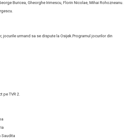
eorge Buricea, Gheorghe Irimescu, Florin Nicolae, Mihai Rohozneanu.
orgescu.
r, jocurile urmand sa se dispute la Osijek.Programul jocurilor din
ct pe TVR 2.
ba
ria
a Saudita