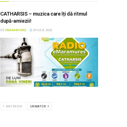
CATHARSIS – muzica care îți dă ritmul
după-amiezii!
DE
EMARAMUREȘ
29 IULIE 2026
ANTERIOR
URMATOR