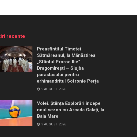
tiri recente
Preasfințitul Timotei
Sătmăreanul, la Mănăstirea
„Sfântul Proroc Ilie”
Dragomirești – Slujba
parastasului pentru
arhimandritul Sofronie Perța
9 AUGUST 2026
Volei. Știința Explorări începe
noul sezon cu Arcada Galați, la
Baia Mare
9 AUGUST 2026