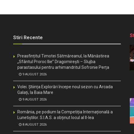
S
Stiri Recente
Preasfințitul Timotei Sătmăreanul, la Mănăstirea
„Sfântul Proroc Ilie” Dragomirești – Slujba
parastasului pentru arhimandritul Sofronie Perța
9 AUGUST 2026
Volei. Știința Explorări începe noul sezon cu Arcada
Galați, la Baia Mare
9 AUGUST 2026
România, pe podium la Competiția Internațională a
Lunetiștilor. S.I.A.S. a obținut locul al II-lea
8 AUGUST 2026