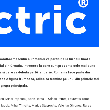
handbal masculin a Romaniei va participa la turneul final al
l din Croatia, intrecere la care sunt prezente cele mai bune
e si care va debuta pe 16 ianuarie. Romania face parte din
faca o figura frumoasa, adica sa termine pe unul din primele trei
n grupa principala.
scu, Mihai Popescu, Sorin Barza – Adrian Petrea, Laurentiu Toma,
 Iacob, Mihai Timofte, Marius Stavrositu, Valentin Ghionea, Rares