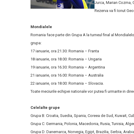
Jurca, Marian Cozma, G
Rezerva va fi Ionut Ge
Mondialele
Romania face parte din Grupa A la turneul final al Mondialelo
grupa:
17 ianuarie, ora 21.30: Romania – Franta
18 ianuarie, ora 18.00: Romania – Ungaria
19 ianuarie, ora 16.30: Romania – Argentina
21 ianuarie, ora 16.00: Romania – Australia
22 ianuarie, ora 18.00: Romania – Slovacia.
Toate meciurile echipei nationale vor putea fi urmarite in dire
Celelalte grupe
Grupa B: Croatia, Suedia, Spania, Coreea de Sud, Kuwait, Cu
Grupa C: Germania, Polonia, Macedonia, Rusia, Tunisia, Alge
Grupa D: Danemarca, Norvegia, Egipt, Brazilia, Serbia, Arabi