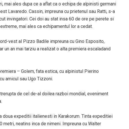
i, mai ales dupa ce a aflat ca o echipa de alpinisti germani
est Lavaredo. Cassin, impreuna cu prietenul sau Ratti, s-a
acut invingatori. Cei doi au stat insa 60 de ore pe perete si
ce extreme, mai ales ca echipamentul lor a cedat.
nord-vest al Pizzo Badile impreuna cu Gino Esposito,
iar un an mai tarziu a realizat o alta premiera escaladand
remiera – Golem, fata estica, cu alpinistul Pierino
 cu amicul sau Ugo Tizzoni.
ntrerupta de cel de-al doilea razboi mondial, eveniment
a.
 doua expeditii italienesti in Karakorum. Tinta expeditiei
0 metri, neatins inca de nimeni. Impreuna cu Walter