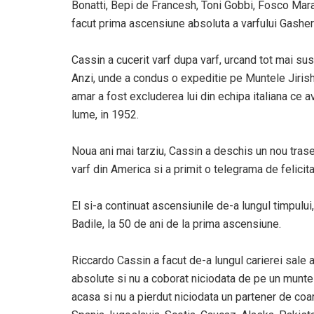
Bonatti, Bepi de Francesh, Toni Gobbi, Fosco Mara
facut prima ascensiune absoluta a varfului Gasher
Cassin a cucerit varf dupa varf, urcand tot mai sus
Anzi, unde a condus o expeditie pe Muntele Jirisha
amar a fost excluderea lui din echipa italiana ce a
lume, in 1952.
Noua ani mai tarziu, Cassin a deschis un nou trase
varf din America si a primit o telegrama de felici
El si-a continuat ascensiunile de-a lungul timpului,
Badile, la 50 de ani de la prima ascensiune.
Riccardo Cassin a facut de-a lungul carierei sale
absolute si nu a coborat niciodata de pe un munte f
acasa si nu a pierdut niciodata un partener de coard