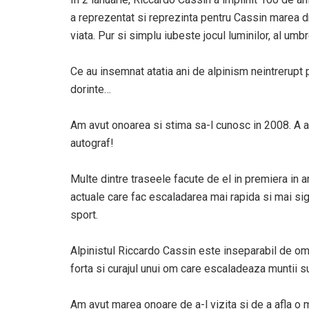
a reprezentat si reprezinta pentru Cassin marea dr
viata. Pur si simplu iubeste jocul luminilor, al umbre
Ce au insemnat atatia ani de alpinism neintrerupt p
dorinte…
Am avut onoarea si stima sa-l cunosc in 2008. A a
autograf!
Multe dintre traseele facute de el in premiera in an
actuale care fac escaladarea mai rapida si mai sig
sport.
Alpinistul Riccardo Cassin este inseparabil de omu
forta si curajul unui om care escaladeaza muntii sun
Am avut marea onoare de a-l vizita si de a afla o m