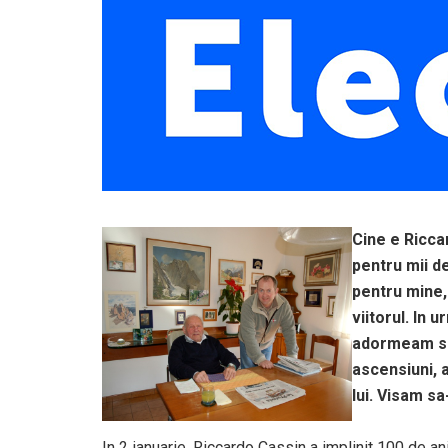
Cine e Ricca
pentru mii de
pentru mine, 
viitorul. In 
adormeam sea
ascensiuni, a
lui. Visam sa
In 2 ianuarie, Riccardo Cassin a implinit 100 de an