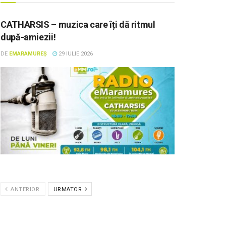
CATHARSIS – muzica care îți dă ritmul
după-amiezii!
DE
EMARAMUREȘ
29 IULIE 2026
ANTERIOR
URMATOR