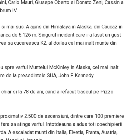
ini, Carlo Mauri, Giusepe Oberto si Donato Zeni, Cassin a
brum IV.
 si mai sus. A ajuns din Himalaya in Alaska, din Caucaz in
nca de 6.126 m. Singurul incident care i-a lasat un gust
vea sa cucereasca K2, al doilea cel mai inalt munte din
u spre varful Muntelui McKinley in Alaska, cel mai inalt
tare de la presedintele SUA, John F. Kennedy.
 chiar si la 78 de ani, cand a refacut traseul pe Pizzo
 aproximativ 2.500 de ascensiuni, dintre care 100 premiere
ara sa atinga varful. Intotdeauna a adus toti coechipierii
a. A escaladat munti din Italia, Elvetia, Franta, Austria,