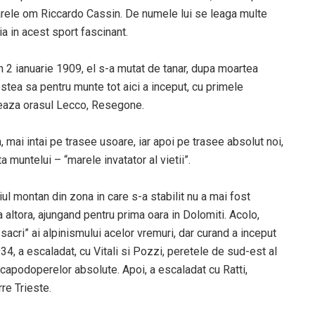
arele om Riccardo Cassin. De numele lui se leaga multe
ia in acest sport fascinant.
n 2 ianuarie 1909, el s-a mutat de tanar, dupa moartea
ostea sa pentru munte tot aici a inceput, cu primele
oneaza orasul Lecco, Resegone.
 mai intai pe trasee usoare, iar apoi pe trasee absolut noi,
a muntelui – “marele invatator al vietii”.
iul montan din zona in care s-a stabilit nu a mai fost
a altora, ajungand pentru prima oara in Dolomiti. Acolo,
sacri” ai alpinismului acelor vremuri, dar curand a inceput
34, a escaladat, cu Vitali si Pozzi, peretele de sud-est al
 capodoperelor absolute. Apoi, a escaladat cu Ratti,
re Trieste.