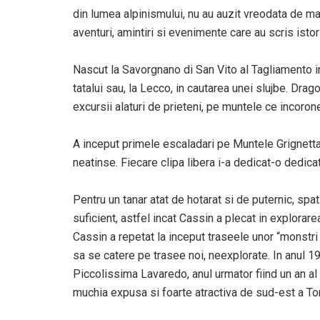
din lumea alpinismului, nu au auzit vreodata de m
aventuri, amintiri si evenimente care au scris istor
Nascut la Savorgnano di San Vito al Tagliamento i
tatalui sau, la Lecco, in cautarea unei slujbe. Drag
excursii alaturi de prieteni, pe muntele ce incor
A inceput primele escaladari pe Muntele Grignetta,
neatinse. Fiecare clipa libera i-a dedicat-o dedicat
Pentru un tanar atat de hotarat si de puternic, spat
suficient, astfel incat Cassin a plecat in explorare
Cassin a repetat la inceput traseele unor “monstri 
sa se catere pe trasee noi, neexplorate. In anul 19
Piccolissima Lavaredo, anul urmator fiind un an al
muchia expusa si foarte atractiva de sud-est a Tor