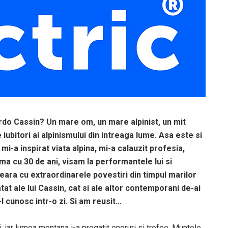
rdo Cassin? Un mare om, un mare alpinist, un mit
 iubitori ai alpinismului din intreaga lume. Asa este si
mi-a inspirat viata alpina, mi-a calauzit profesia,
urma cu 30 de ani, visam la performantele lui si
ra cu extraordinarele povestiri din timpul marilor
tat ale lui Cassin, cat si ale altor contemporani de-ai
-l cunosc intr-o zi. Si am reusit…
i, iar lumea montana i-a pregatit onoruri si trofee. Muntele