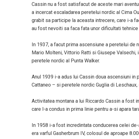
Cassin nu a fost satisfacut de aceste mari aventur
a incercat escaladarea peretelui nordic al Cima Ou
grabit sa participe la aceasta intrecere, care i-a f
au fost nevoiti sa faca fata unor dificultati tehni
In 1937, a facut prima ascensiune a peretelui de 
Mario Molteni, Vittorio Ratti si Giusepe Valsechi, 
peretele nordic al Punta Walker.
Anul 1939 i-a adus lui Cassin doua ascensiuni in p
Cattaneo – si peretele nordic Guglia di Leschaux,
Activitatea montana a lui Riccardo Cassin a fost i
care l-a condus in prima linie pentru a-si apara tar
In 1958 i-a fost incredintata conducerea celei de-a
era varful Gasherbrum IV, colosul de aproape 8.00