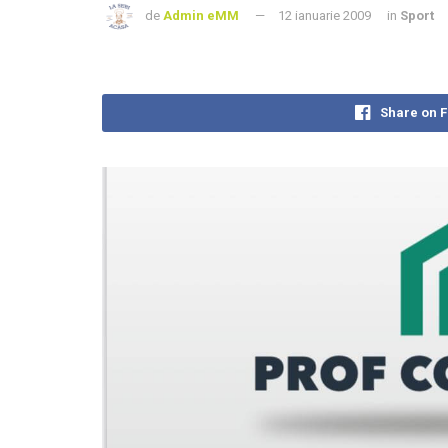
de
Admin eMM
12 ianuarie 2009
in
Sport
Share on 