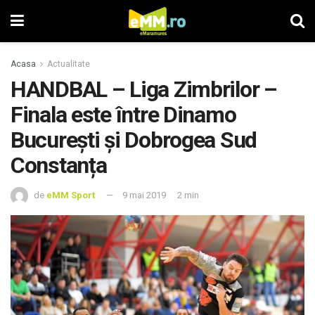
Acasa
Actualitate
HANDBAL – Liga Zimbrilor –
Finala este între Dinamo
București și Dobrogea Sud
Constanța
de
eMM Sport
9 mai 2019
2 min