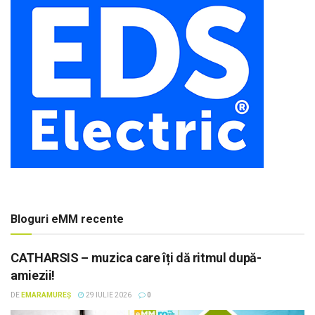
Bloguri eMM recente
CATHARSIS – muzica care îți dă ritmul după-
amiezii!
DE
EMARAMUREȘ
29 IULIE 2026
0