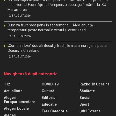
absolvent al Facultății de Pompieri, a depus jurământul la ISU
Maramureș
8 AUGUST 2026
Cum va fi vremea până în septembrie – ANM anunță
temperaturi peste normal în vestul și centrul țării
8 AUGUST 2026
„Comorile Izei” duc cântecul și tradițiile maramureșene peste
Ocean, la Cleveland
8 AUGUST 2026
Navighează după categorie
112
COVID-19
Război În Ucraina
Actualitate
Cultură
Sănătate
Alegeri
Editorial
Social
Europarlamentare
Educaţie
Sport
Alegeri Locale
Fără Categorie
Știri Externe
Alegeri