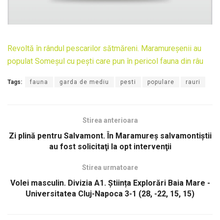
Revoltă în rândul pescarilor sătmăreni. Maramureșenii au
populat Someșul cu pești care pun în pericol fauna din râu
Tags:
fauna
garda de mediu
pesti
populare
rauri
Stirea anterioara
Zi plină pentru Salvamont. În Maramureş salvamontiştii
au fost solicitaţi la opt intervenţii
Stirea urmatoare
Volei masculin. Divizia A1. Știința Explorări Baia Mare -
Universitatea Cluj-Napoca 3-1 (28, -22, 15, 15)