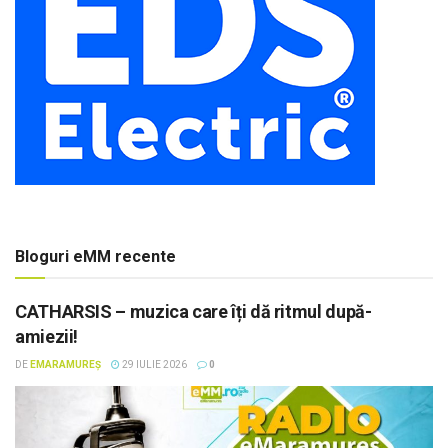
Bloguri eMM recente
CATHARSIS – muzica care îți dă ritmul după-
amiezii!
DE
EMARAMUREȘ
29 IULIE 2026
0