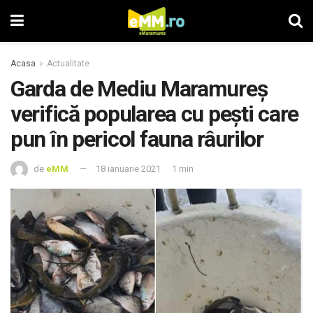
Acasa
Actualitate
Garda de Mediu Maramureş
verifică popularea cu peşti care
pun în pericol fauna râurilor
de
eMM
18 ianuarie 2021
1 min