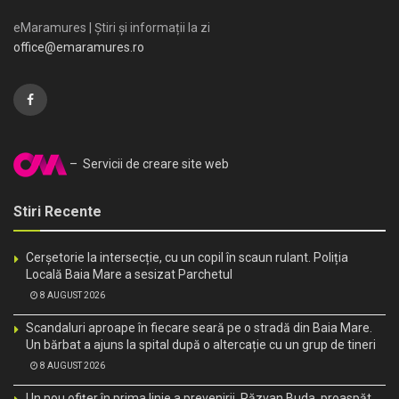
eMaramures | Știri și informații la zi
office@emaramures.ro
– Servicii de creare site web
Stiri Recente
Cerșetorie la intersecție, cu un copil în scaun rulant. Poliția
Locală Baia Mare a sesizat Parchetul
8 AUGUST 2026
Scandaluri aproape în fiecare seară pe o stradă din Baia Mare.
Un bărbat a ajuns la spital după o altercație cu un grup de tineri
8 AUGUST 2026
Un nou ofițer în prima linie a prevenirii. Răzvan Buda, proaspăt