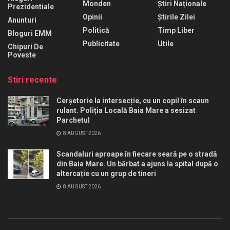
Monden
Știri Naționale
Prezidentiale
Opinii
Știrile Zilei
Anunturi
Politică
Timp Liber
Bloguri EMM
Publicitate
Utile
Chipuri De
Poveste
Stiri recente
Cerșetorie la intersecție, cu un copil în scaun
rulant. Poliția Locală Baia Mare a sesizat
Parchetul
8 AUGUST 2026
Scandaluri aproape în fiecare seară pe o stradă
din Baia Mare. Un bărbat a ajuns la spital după o
altercație cu un grup de tineri
8 AUGUST 2026