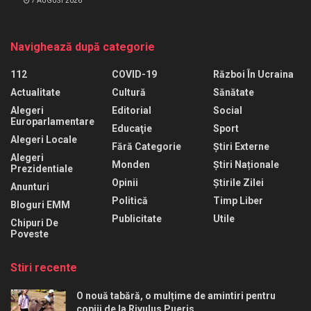
7 AUGUST 2026
Navighează după categorie
112
COVID-19
Război În Ucraina
Actualitate
Cultură
Sănătate
Alegeri
Editorial
Social
Europarlamentare
Educaţie
Sport
Alegeri Locale
Fără Categorie
Știri Externe
Alegeri
Monden
Știri Naționale
Prezidentiale
Opinii
Știrile Zilei
Anunturi
Politică
Timp Liber
Bloguri EMM
Publicitate
Utile
Chipuri De
Poveste
Stiri recente
O nouă tabără, o mulțime de amintiri pentru
copiii de la Rivulus Pueris