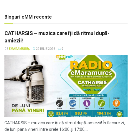
Bloguri eMM recente
CATHARSIS – muzica care îți dă ritmul după-
amiezii!
DE
EMARAMUREȘ
29 IULIE 2026
0
CATHARSIS – muzica care îți dă ritmul după-amiezii! În fiecare zi,
de luni până vineri, între orele 16:00 și 17:00,...