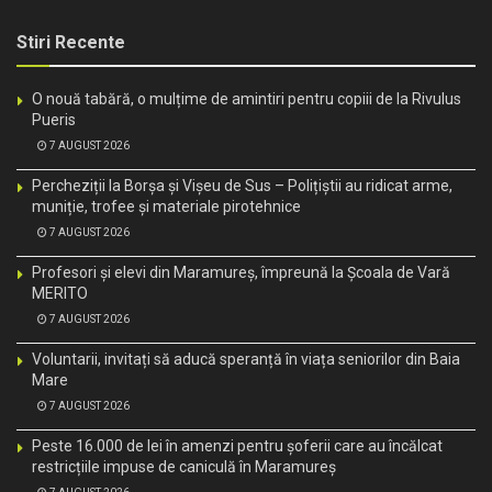
Stiri Recente
O nouă tabără, o mulțime de amintiri pentru copiii de la Rivulus
Pueris
7 AUGUST 2026
Percheziții la Borșa și Vișeu de Sus – Polițiștii au ridicat arme,
muniție, trofee și materiale pirotehnice
7 AUGUST 2026
Profesori și elevi din Maramureș, împreună la Școala de Vară
MERITO
7 AUGUST 2026
Voluntarii, invitați să aducă speranță în viața seniorilor din Baia
Mare
7 AUGUST 2026
Peste 16.000 de lei în amenzi pentru șoferii care au încălcat
restricțiile impuse de caniculă în Maramureș