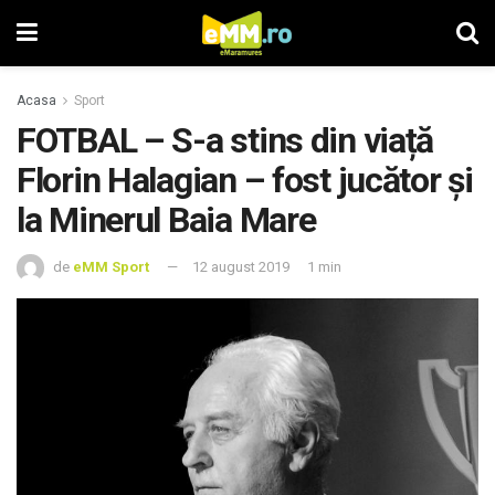
Acasa
Sport
FOTBAL – S-a stins din viață
Florin Halagian – fost jucător și
la Minerul Baia Mare
de
eMM Sport
12 august 2019
1 min