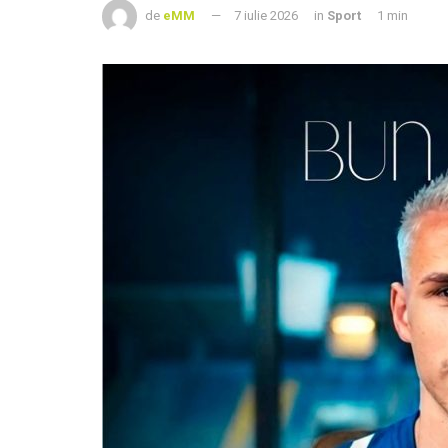
de
eMM
7 iulie 2026
in
Sport
1 min