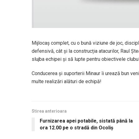
Mijlocaș complet, cu o bună viziune de joc, discipli
defensivă, cât și la construcția atacurilor, Raul Șt
slujba echipei și să lupte pentru obiectivele clubul
Conducerea și suporterii Minaur îi urează bun venit
multe realizări alături de echipă!
Stirea anterioara
Furnizarea apei potabile, sistată până la
ora 12.00 pe o stradă din Ocoliș