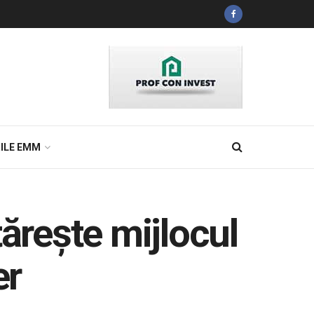
ILE EMM
ărește mijlocul
er