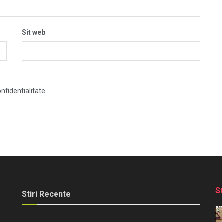
Sit web
nfidentialitate.
S
Stiri Recente