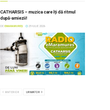
CATHARSIS – muzica care îți dă ritmul
după-amiezii!
DE
EMARAMUREȘ
29 IULIE 2026
ANTERIOR
URMATOR