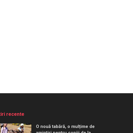
tiri recente
O nouă tabără, o mulțime de
amintiri pentru copiii de la