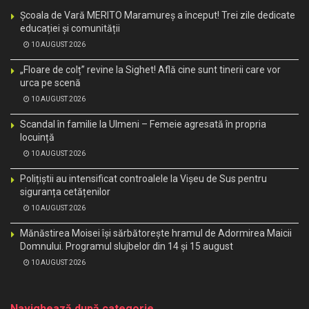
Școala de Vară MERITO Maramureș a început! Trei zile dedicate
educației și comunității
10 AUGUST 2026
„Floare de colț” revine la Sighet! Află cine sunt tinerii care vor
urca pe scenă
10 AUGUST 2026
Scandal în familie la Ulmeni – Femeie agresată în propria
locuință
10 AUGUST 2026
Polițiștii au intensificat controalele la Vișeu de Sus pentru
siguranța cetățenilor
10 AUGUST 2026
Mănăstirea Moisei își sărbătorește hramul de Adormirea Maicii
Domnului. Programul slujbelor din 14 și 15 august
10 AUGUST 2026
Navighează după categorie