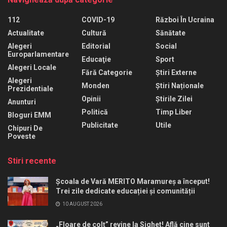
112
COVID-19
Război În Ucraina
Actualitate
Cultură
Sănătate
Alegeri
Editorial
Social
Europarlamentare
Educaţie
Sport
Alegeri Locale
Fără Categorie
Știri Externe
Alegeri
Monden
Știri Naționale
Prezidentiale
Opinii
Știrile Zilei
Anunturi
Politică
Timp Liber
Bloguri EMM
Publicitate
Utile
Chipuri De
Poveste
Stiri recente
Școala de Vară MERITO Maramureș a început!
Trei zile dedicate educației și comunității
10 AUGUST 2026
„Floare de colț” revine la Sighet! Află cine sunt