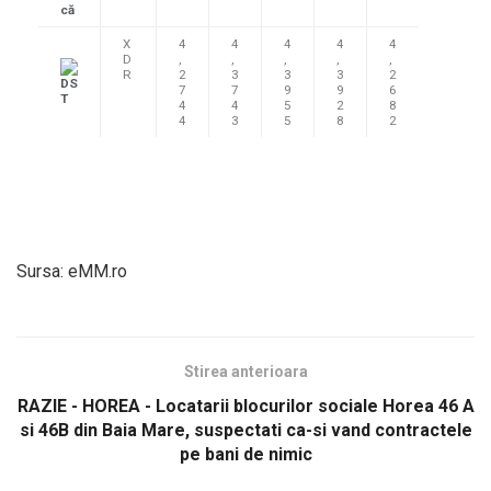
că
X
4
4
4
4
4
D
,
,
,
,
,
R
2
3
3
3
2
DS
7
7
9
9
6
T
4
4
5
2
8
4
3
5
8
2
Sursa: eMM.ro
Stirea anterioara
RAZIE - HOREA - Locatarii blocurilor sociale Horea 46 A
si 46B din Baia Mare, suspectati ca-si vand contractele
pe bani de nimic