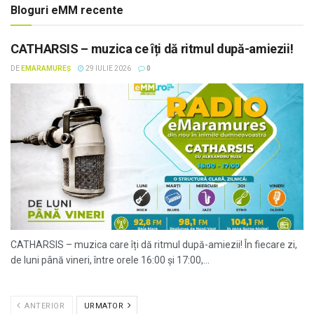
Bloguri eMM recente
CATHARSIS – muzica ce îți dă ritmul după-amiezii!
DE
EMARAMUREȘ
29 IULIE 2026
0
CATHARSIS – muzica care îți dă ritmul după-amiezii! În fiecare zi,
de luni până vineri, între orele 16:00 și 17:00,...
ANTERIOR
URMATOR