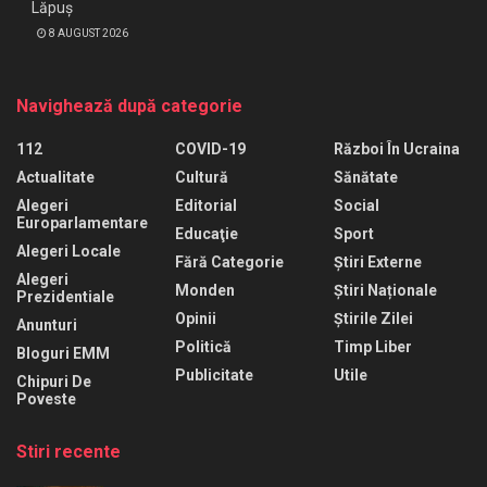
Lăpuș
8 AUGUST 2026
Navighează după categorie
112
COVID-19
Război În Ucraina
Actualitate
Cultură
Sănătate
Alegeri
Editorial
Social
Europarlamentare
Educaţie
Sport
Alegeri Locale
Fără Categorie
Știri Externe
Alegeri
Monden
Știri Naționale
Prezidentiale
Opinii
Știrile Zilei
Anunturi
Politică
Timp Liber
Bloguri EMM
Publicitate
Utile
Chipuri De
Poveste
Stiri recente