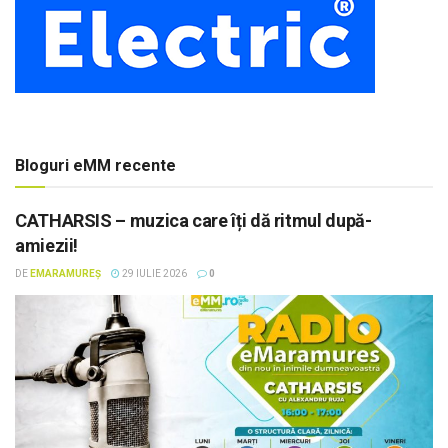
Bloguri eMM recente
CATHARSIS – muzica care îți dă ritmul după-
amiezii!
DE
EMARAMUREȘ
29 IULIE 2026
0