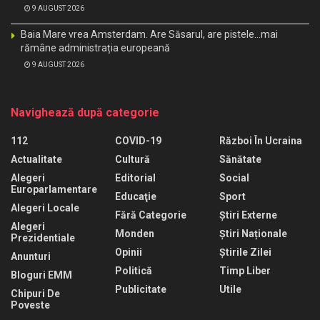
9 AUGUST 2026
Baia Mare vrea Amsterdam. Are Săsarul, are pistele…mai
rămâne administrația europeană
9 AUGUST 2026
Navighează după categorie
112
COVID-19
Război În Ucraina
Actualitate
Cultură
Sănătate
Alegeri
Editorial
Social
Europarlamentare
Educaţie
Sport
Alegeri Locale
Fără Categorie
Știri Externe
Alegeri
Monden
Știri Naționale
Prezidentiale
Opinii
Știrile Zilei
Anunturi
Politică
Timp Liber
Bloguri EMM
Publicitate
Utile
Chipuri De
Poveste