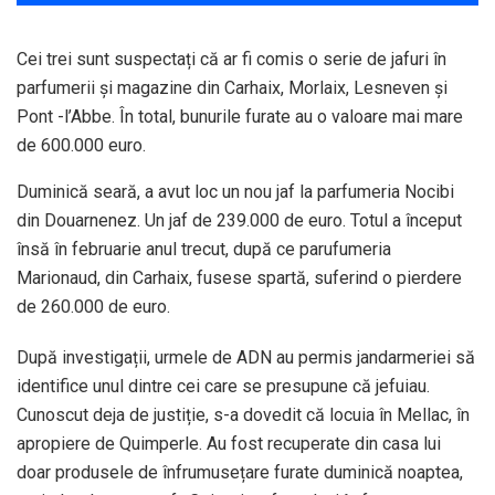
Cei trei sunt suspectați că ar fi comis o serie de jafuri în
parfumerii și magazine din Carhaix, Morlaix, Lesneven și
Pont -l’Abbe. În total, bunurile furate au o valoare mai mare
de 600.000 euro.
Duminică seară, a avut loc un nou jaf la parfumeria Nocibi
din Douarnenez. Un jaf de 239.000 de euro. Totul a început
însă în februarie anul trecut, după ce parufumeria
Marionaud, din Carhaix, fusese spartă, suferind o pierdere
de 260.000 de euro.
După investigații, urmele de ADN au permis jandarmeriei să
identifice unul dintre cei care se presupune că jefuiau.
Cunoscut deja de justiție, s-a dovedit că locuia în Mellac, în
apropiere de Quimperle. Au fost recuperate din casa lui
doar produsele de înfrumusețare furate duminică noaptea,