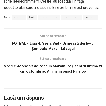
scrie letelegramme.fr. Cei trei au fost duşi în faţa
judecătorului, care a dispus plasarea lor în arest preventiv.
Tags:
franta
furt
maramures
parfumerie
romani
Stirea anterioara
FOTBAL - Liga 4. Seria Sud - Urmează derby-ul
Șomcuta Mare - Lăpușul
Stirea urmatoare
Vreme deosebit de rece în Maramureş pentru ultima zi
din octombrie. A nins în pasul Prislop
Lasă un răspuns