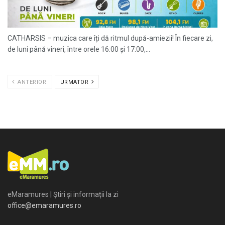
CATHARSIS – muzica care îți dă ritmul după-amiezii! În fiecare zi,
de luni până vineri, între orele 16:00 și 17:00,...
ANTERIOR
URMATOR
eMaramures | Știri și informații la zi
office@emaramures.ro