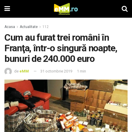
Acasa
Actualitate
112
Cum au furat trei români în
Franţa, într-o singură noapte,
bunuri de 240.000 euro
de
eMM
31 octombrie 2019
1 min