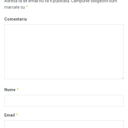
Adresa ta de email nu va fi publicată.
Câmpurile obligatorii sunt
*
marcate cu
Comentariu
*
Nume
*
Email