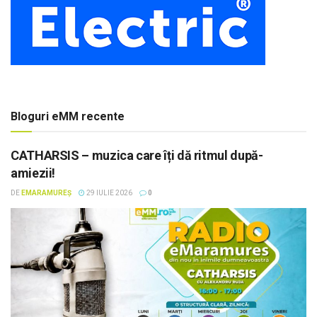
Bloguri eMM recente
CATHARSIS – muzica care îți dă ritmul după-
amiezii!
DE
EMARAMUREȘ
29 IULIE 2026
0