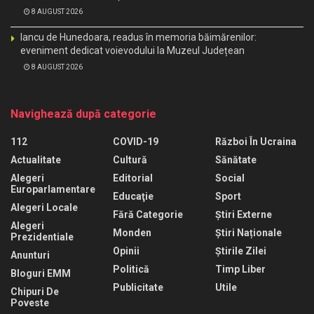
8 AUGUST 2026
Iancu de Hunedoara, readus în memoria băimărenilor:
eveniment dedicat voievodului la Muzeul Județean
8 AUGUST 2026
Navighează după categorie
112
COVID-19
Război În Ucraina
Actualitate
Cultură
Sănătate
Alegeri
Editorial
Social
Europarlamentare
Educaţie
Sport
Alegeri Locale
Fără Categorie
Știri Externe
Alegeri
Monden
Știri Naționale
Prezidentiale
Opinii
Știrile Zilei
Anunturi
Politică
Timp Liber
Bloguri EMM
Publicitate
Utile
Chipuri De
Poveste