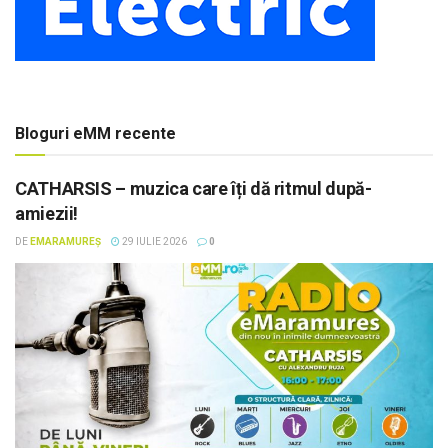
Bloguri eMM recente
CATHARSIS – muzica care îți dă ritmul după-
amiezii!
DE
EMARAMUREȘ
29 IULIE 2026
0