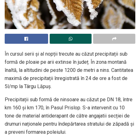
În cursul serii și al nopții trecute au căzut precipitații sub
formă de ploaie pe arii extinse în județ. În zona montană
înaltă, la altitudini de peste 1200 de metri a nins. Cantitatea
maximă de precipitații înregistrată în 24 de ore a fost de
5l/mp la Târgu Lăpuș.
Precipitații sub formă de ninsoare au căzut pe DN 18, între
km 160 și km 170, în Pasul Prislop. S-a intervenit cu 10
tone de material antiderapant de către angajatii secției de
drumuri naționale pentru îndepărtarea stratului de zăpadă și
a preveni formarea poleiului.