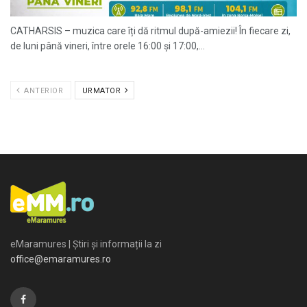
CATHARSIS – muzica care îți dă ritmul după-amiezii! În fiecare zi,
de luni până vineri, între orele 16:00 și 17:00,...
ANTERIOR
URMATOR
eMaramures | Știri și informații la zi
office@emaramures.ro