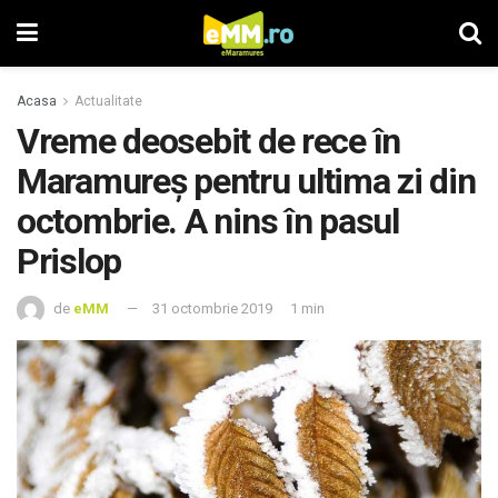
Acasa
Actualitate
Vreme deosebit de rece în
Maramureş pentru ultima zi din
octombrie. A nins în pasul
Prislop
de
eMM
31 octombrie 2019
1 min