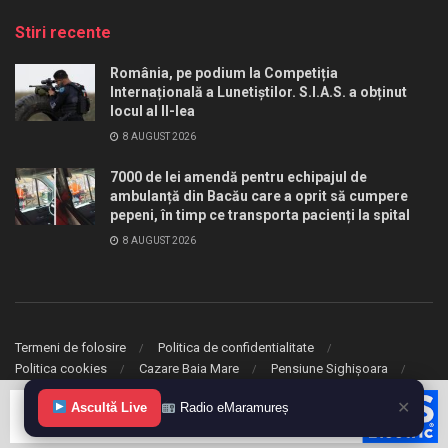
Stiri recente
România, pe podium la Competiția
Internațională a Lunetiștilor. S.I.A.S. a obținut
locul al II-lea
8 AUGUST 2026
7000 de lei amendă pentru echipajul de
ambulanță din Bacău care a oprit să cumpere
pepeni, în timp ce transporta pacienți la spital
8 AUGUST 2026
Termeni de folosire
Politica de confidentialitate
Politica cookies
Cazare Baia Mare
Pensiune Sighișoara
✕
Ascultă Live
Radio eMaramureș
© 2020 eMaramures. Toate drepturile rezervate.