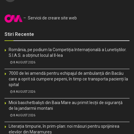
– Servicii de creare site web
Stiri Recente
România, pe podium la Competiția Internațională a Lunetiștilor.
S.I.A.S. a obținut locul al II-lea
8 AUGUST 2026
7000 de lei amendă pentru echipajul de ambulanță din Bacău
care a oprit să cumpere pepeni, în timp ce transporta pacienți la
spital
8 AUGUST 2026
Micii baschetbaliști din Baia Mare au primit lecții de siguranță
de la jandarmii montani
8 AUGUST 2026
Literația timpurie, în prim-plan: noi măsuri pentru sprijinirea
elevilor din Maramureș