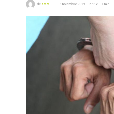
de
eMM
5 noiembrie 2019
in
112
1 min