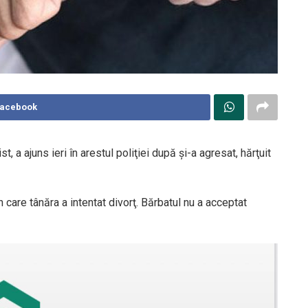
Facebook
t, a ajuns ieri în arestul poliţiei după şi-a agresat, hărţuit
care tânăra a intentat divorţ. Bărbatul nu a acceptat