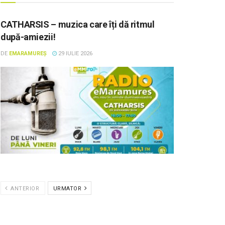
CATHARSIS – muzica care îți dă ritmul
după-amiezii!
DE
EMARAMUREȘ
29 IULIE 2026
ANTERIOR
URMATOR