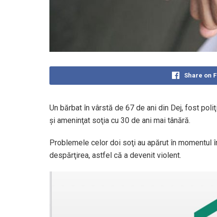
Share on 
Un bărbat în vârstă de 67 de ani din Dej, fost poliţis
şi ameninţat soţia cu 30 de ani mai tânără.
Problemele celor doi soţi au apărut în momentul în 
despărţirea, astfel că a devenit violent.