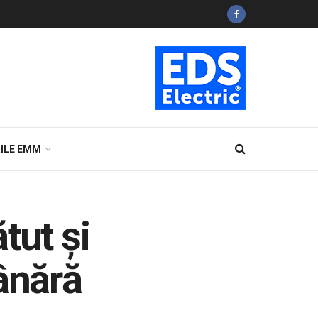
ILE EMM
ătut şi
ânără