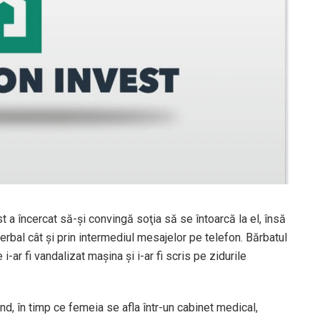
st a încercat să-şi convingă soţia să se întoarcă la el, însă
erbal cât şi prin intermediul mesajelor pe telefon. Bărbatul
i-ar fi vandalizat maşina şi i-ar fi scris pe zidurile
nd, în timp ce femeia se afla într-un cabinet medical,