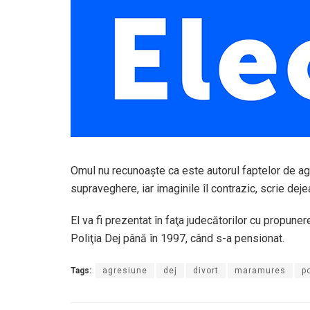
Omul nu recunoaşte ca este autorul faptelor de agr
supraveghere, iar imaginile îl contrazic, scrie dejea
El va fi prezentat în faţa judecătorilor cu propune
Poliţia Dej până în 1997, când s-a pensionat.
Tags:
agresiune
dej
divort
maramures
po