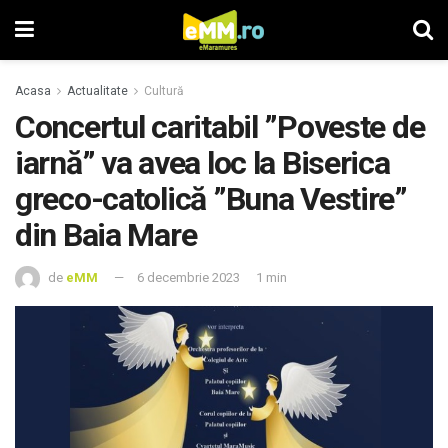
Acasa
Actualitate
Cultură
Concertul caritabil ”Poveste de
iarnă” va avea loc la Biserica
greco-catolică ”Buna Vestire”
din Baia Mare
de
eMM
6 decembrie 2023
1 min