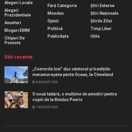
Alegeri Locale
Fără Categorie
Știri Externe
Alegeri
Monden
Știri Naționale
Prezidentiale
Opinii
Știrile Zilei
Anunturi
Politică
Timp Liber
Bloguri EMM
Publicitate
Utile
Chipuri De
Poveste
Stiri recente
„Comorile Izei” duc cântecul și tradițiile
maramureșene peste Ocean, la Cleveland
8 AUGUST 2026
O nouă tabără, o mulțime de amintiri pentru
copiii de la Rivulus Pueris
7 AUGUST 2026