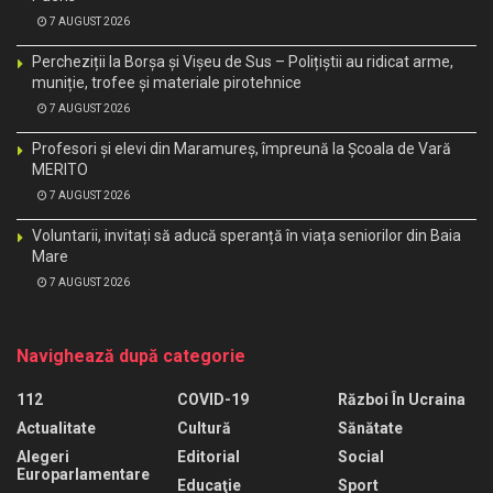
7 AUGUST 2026
Percheziții la Borșa și Vișeu de Sus – Polițiștii au ridicat arme,
muniție, trofee și materiale pirotehnice
7 AUGUST 2026
Profesori și elevi din Maramureș, împreună la Școala de Vară
MERITO
7 AUGUST 2026
Voluntarii, invitați să aducă speranță în viața seniorilor din Baia
Mare
7 AUGUST 2026
Navighează după categorie
112
COVID-19
Război În Ucraina
Actualitate
Cultură
Sănătate
Alegeri
Editorial
Social
Europarlamentare
Educaţie
Sport