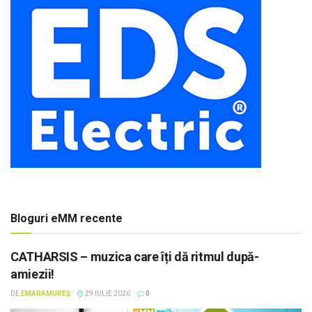
Bloguri eMM recente
CATHARSIS – muzica care îți dă ritmul după-
amiezii!
DE
EMARAMUREȘ
29 IULIE 2026
0